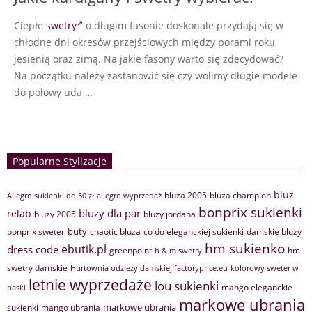
Ciepłe
swetry
o długim fasonie doskonale przydają się w
chłodne dni okresów przejściowych między porami roku,
jesienią oraz zimą. Na jakie fasony warto się zdecydować?
Na początku należy zastanowić się czy wolimy długie modele
do połowy uda …
Popularne Stylizacje
bluz
bluza 2005
bluza champion
Allegro sukienki do 50 zł
allegro wyprzedaż
bonprix sukienki
bluzy dla par
relab
bluzy 2005
bluzy jordana
buty
bonprix sweter
chaotic bluza
co do eleganckiej sukienki
damskie bluzy
hm sukienko
ebutik.pl
dress code
greenpoint
hm
h & m swetry
swetry damskie
Hurtownia odzieży damskiej factoryprice.eu
kolorowy sweter w
letnie wyprzedaże
lou sukienki
mango eleganckie
paski
markowe ubrania
markowe ubrania
sukienki
mango ubrania