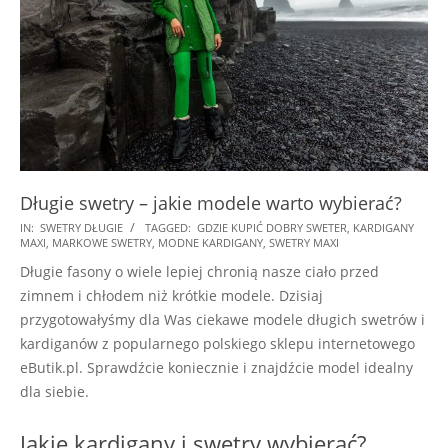
Długie swetry – jakie modele warto wybierać?
2026-
IN:
SWETRY DŁUGIE
TAGGED:
GDZIE KUPIĆ DOBRY SWETER
,
KARDIGANY
MAXI
,
MARKOWE SWETRY
,
MODNE KARDIGANY
,
SWETRY MAXI
06-
Długie fasony o wiele lepiej chronią nasze ciało przed
14
zimnem i chłodem niż krótkie modele. Dzisiaj
przygotowałyśmy dla Was ciekawe modele długich swetrów i
kardiganów z popularnego polskiego sklepu internetowego
eButik.pl. Sprawdźcie koniecznie i znajdźcie model idealny
dla siebie.
Jakie kardigany i swetry wybierać?