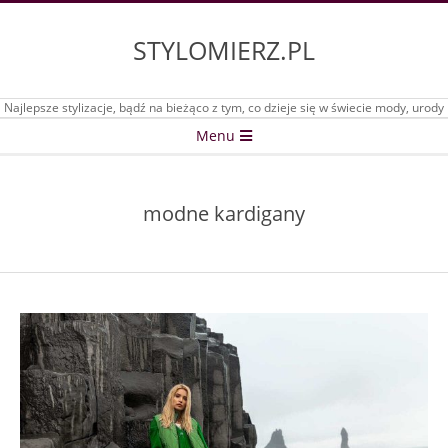
Skip
to
STYLOMIERZ.PL
content
Najlepsze stylizacje, bądź na bieżąco z tym, co dzieje się w świecie mody, urody
Secondary
Menu
Navigation
Menu
modne kardigany