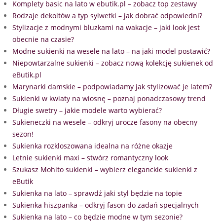
Komplety basic na lato w ebutik.pl – zobacz top zestawy
Rodzaje dekoltów a typ sylwetki – jak dobrać odpowiedni?
Stylizacje z modnymi bluzkami na wakacje – jaki look jest
obecnie na czasie?
Modne sukienki na wesele na lato – na jaki model postawić?
Niepowtarzalne sukienki – zobacz nową kolekcję sukienek od
eButik.pl
Marynarki damskie – podpowiadamy jak stylizować je latem?
Sukienki w kwiaty na wiosnę – poznaj ponadczasowy trend
Długie swetry – jakie modele warto wybierać?
Sukieneczki na wesele – odkryj urocze fasony na obecny
sezon!
Sukienka rozkloszowana idealna na różne okazje
Letnie sukienki maxi – stwórz romantyczny look
Szukasz Mohito sukienki – wybierz eleganckie sukienki z
eButik
Sukienka na lato – sprawdź jaki styl będzie na topie
Sukienka hiszpanka – odkryj fason do zadań specjalnych
Sukienka na lato – co będzie modne w tym sezonie?