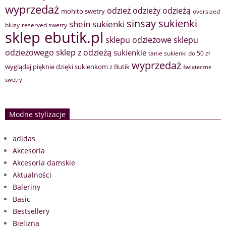
wyprzedaż
odzież
odzieży
odzieżą
mohito swetry
oversized
sinsay sukienki
shein sukienki
bluzy
reserved swetry
sklep ebutik.pl
sklepu odzieżowe
sklepu
sklep z odzieżą
odzieżowego
sukienkie
tanie sukienki do 50 zł
wyprzedaż
wyglądaj pięknie dzięki sukienkom z Butik
świąteczne
swetry
Modne stylizacje
adidas
Akcesoria
Akcesoria damskie
Aktualności
Baleriny
Basic
Bestsellery
Bielizna