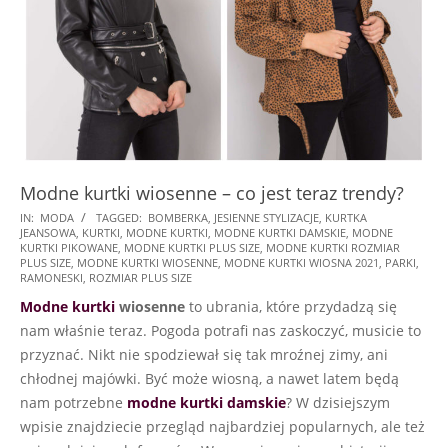
Modne kurtki wiosenne – co jest teraz trendy?
2021-
IN:
MODA
TAGGED:
BOMBERKA
,
JESIENNE STYLIZACJE
,
KURTKA
JEANSOWA
,
KURTKI
,
MODNE KURTKI
,
MODNE KURTKI DAMSKIE
,
MODNE
05-
KURTKI PIKOWANE
,
MODNE KURTKI PLUS SIZE
,
MODNE KURTKI ROZMIAR
12
PLUS SIZE
,
MODNE KURTKI WIOSENNE
,
MODNE KURTKI WIOSNA 2021
,
PARKI
,
RAMONESKI
,
ROZMIAR PLUS SIZE
Modne kurtki
wiosenne
to ubrania, które przydadzą się
nam właśnie teraz. Pogoda potrafi nas zaskoczyć, musicie to
przyznać. Nikt nie spodziewał się tak mroźnej zimy, ani
chłodnej majówki. Być może wiosną, a nawet latem będą
nam potrzebne
modne kurtki damskie
? W dzisiejszym
wpisie znajdziecie przegląd najbardziej popularnych, ale też