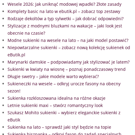
Wesele 2026: Jak uniknąć modowej wpadki? Złote zasady
Komplety basic na lato w ebutik.pl – zobacz top zestawy
Rodzaje dekoltów a typ sylwetki – jak dobrać odpowiedni?
Stylizacje z modnymi bluzkami na wakacje – jaki look jest
obecnie na czasie?
Modne sukienki na wesele na lato – na jaki model postawić?
Niepowtarzalne sukienki – zobacz nową kolekcję sukienek od
eButik.pl
Marynarki damskie – podpowiadamy jak stylizować je latem?
Sukienki w kwiaty na wiosnę – poznaj ponadczasowy trend
Długie swetry – jakie modele warto wybierać?
Sukieneczki na wesele – odkryj urocze fasony na obecny
sezon!
Sukienka rozkloszowana idealna na różne okazje
Letnie sukienki maxi – stwórz romantyczny look
Szukasz Mohito sukienki – wybierz eleganckie sukienki z
eButik
Sukienka na lato – sprawdź jaki styl będzie na topie
Sukienka hiszpanka – odkryj fason do zadań specjalnych