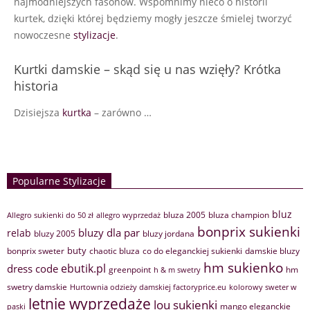
najmodniejszych fasonów. Wspomnimy nieco o historii
kurtek, dzięki której będziemy mogły jeszcze śmielej tworzyć
nowoczesne
stylizacje
.
Kurtki damskie – skąd się u nas wzięły? Krótka
historia
Dzisiejsza
kurtka
– zarówno …
Popularne Stylizacje
bluz
bluza 2005
bluza champion
Allegro sukienki do 50 zł
allegro wyprzedaż
bonprix sukienki
bluzy dla par
relab
bluzy 2005
bluzy jordana
buty
bonprix sweter
chaotic bluza
co do eleganckiej sukienki
damskie bluzy
hm sukienko
ebutik.pl
dress code
greenpoint
hm
h & m swetry
swetry damskie
Hurtownia odzieży damskiej factoryprice.eu
kolorowy sweter w
letnie wyprzedaże
lou sukienki
mango eleganckie
paski