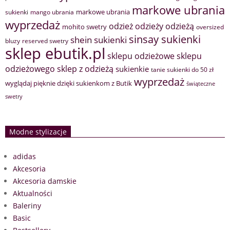
markowe ubrania
markowe ubrania
sukienki
mango ubrania
wyprzedaż
odzież
odzieży
odzieżą
mohito swetry
oversized
sinsay sukienki
shein sukienki
bluzy
reserved swetry
sklep ebutik.pl
sklepu odzieżowe
sklepu
sklep z odzieżą
odzieżowego
sukienkie
tanie sukienki do 50 zł
wyprzedaż
wyglądaj pięknie dzięki sukienkom z Butik
świąteczne
swetry
Modne stylizacje
adidas
Akcesoria
Akcesoria damskie
Aktualności
Baleriny
Basic