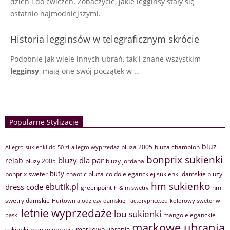
dzień i do ćwiczeń. Zobaczycie, jakie legginsy stały się
ostatnio najmodniejszymi.
Historia legginsów w telegraficznym skrócie
Podobnie jak wiele innych ubrań, tak i znane wszystkim
legginsy
, mają one swój początek w …
Popularne Stylizacje
bluz
bluza 2005
bluza champion
Allegro sukienki do 50 zł
allegro wyprzedaż
bonprix sukienki
bluzy dla par
relab
bluzy 2005
bluzy jordana
buty
bonprix sweter
chaotic bluza
co do eleganckiej sukienki
damskie bluzy
hm sukienko
ebutik.pl
dress code
greenpoint
hm
h & m swetry
swetry damskie
Hurtownia odzieży damskiej factoryprice.eu
kolorowy sweter w
letnie wyprzedaże
lou sukienki
mango eleganckie
paski
markowe ubrania
markowe ubrania
sukienki
mango ubrania