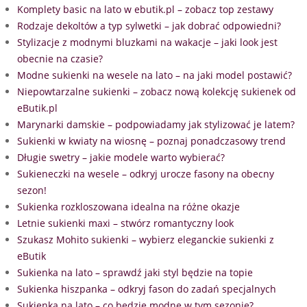
Komplety basic na lato w ebutik.pl – zobacz top zestawy
Rodzaje dekoltów a typ sylwetki – jak dobrać odpowiedni?
Stylizacje z modnymi bluzkami na wakacje – jaki look jest
obecnie na czasie?
Modne sukienki na wesele na lato – na jaki model postawić?
Niepowtarzalne sukienki – zobacz nową kolekcję sukienek od
eButik.pl
Marynarki damskie – podpowiadamy jak stylizować je latem?
Sukienki w kwiaty na wiosnę – poznaj ponadczasowy trend
Długie swetry – jakie modele warto wybierać?
Sukieneczki na wesele – odkryj urocze fasony na obecny
sezon!
Sukienka rozkloszowana idealna na różne okazje
Letnie sukienki maxi – stwórz romantyczny look
Szukasz Mohito sukienki – wybierz eleganckie sukienki z
eButik
Sukienka na lato – sprawdź jaki styl będzie na topie
Sukienka hiszpanka – odkryj fason do zadań specjalnych
Sukienka na lato – co będzie modne w tym sezonie?