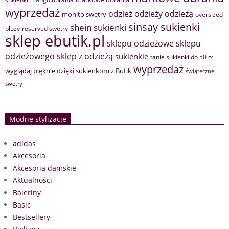
wyprzedaż
odzież
odzieży
odzieżą
mohito swetry
oversized
sinsay sukienki
shein sukienki
bluzy
reserved swetry
sklep ebutik.pl
sklepu odzieżowe
sklepu
sklep z odzieżą
odzieżowego
sukienkie
tanie sukienki do 50 zł
wyprzedaż
wyglądaj pięknie dzięki sukienkom z Butik
świąteczne
swetry
Modne stylizacje
adidas
Akcesoria
Akcesoria damskie
Aktualności
Baleriny
Basic
Bestsellery