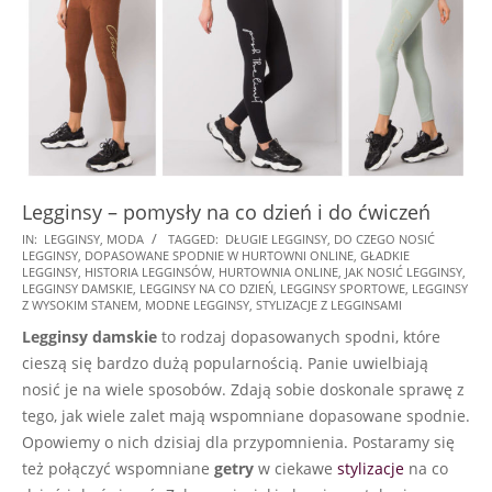
Legginsy – pomysły na co dzień i do ćwiczeń
2021-
IN:
LEGGINSY
,
MODA
TAGGED:
DŁUGIE LEGGINSY
,
DO CZEGO NOSIĆ
LEGGINSY
,
DOPASOWANE SPODNIE W HURTOWNI ONLINE
,
GŁADKIE
04-
LEGGINSY
,
HISTORIA LEGGINSÓW
,
HURTOWNIA ONLINE
,
JAK NOSIĆ LEGGINSY
,
09
LEGGINSY DAMSKIE
,
LEGGINSY NA CO DZIEŃ
,
LEGGINSY SPORTOWE
,
LEGGINSY
Z WYSOKIM STANEM
,
MODNE LEGGINSY
,
STYLIZACJE Z LEGGINSAMI
Legginsy
damskie
to rodzaj dopasowanych spodni, które
cieszą się bardzo dużą popularnością. Panie uwielbiają
nosić je na wiele sposobów. Zdają sobie doskonale sprawę z
tego, jak wiele zalet mają wspomniane dopasowane spodnie.
Opowiemy o nich dzisiaj dla przypomnienia. Postaramy się
też połączyć wspomniane
getry
w ciekawe
stylizacje
na co