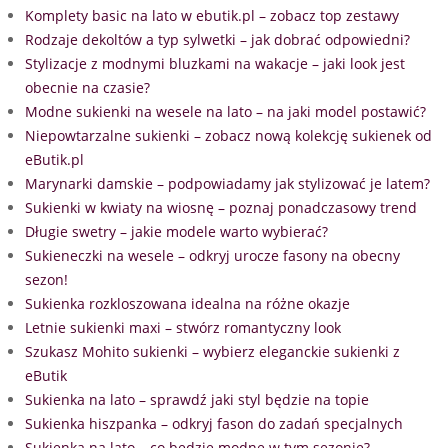
Komplety basic na lato w ebutik.pl – zobacz top zestawy
Rodzaje dekoltów a typ sylwetki – jak dobrać odpowiedni?
Stylizacje z modnymi bluzkami na wakacje – jaki look jest
obecnie na czasie?
Modne sukienki na wesele na lato – na jaki model postawić?
Niepowtarzalne sukienki – zobacz nową kolekcję sukienek od
eButik.pl
Marynarki damskie – podpowiadamy jak stylizować je latem?
Sukienki w kwiaty na wiosnę – poznaj ponadczasowy trend
Długie swetry – jakie modele warto wybierać?
Sukieneczki na wesele – odkryj urocze fasony na obecny
sezon!
Sukienka rozkloszowana idealna na różne okazje
Letnie sukienki maxi – stwórz romantyczny look
Szukasz Mohito sukienki – wybierz eleganckie sukienki z
eButik
Sukienka na lato – sprawdź jaki styl będzie na topie
Sukienka hiszpanka – odkryj fason do zadań specjalnych
Sukienka na lato – co będzie modne w tym sezonie?