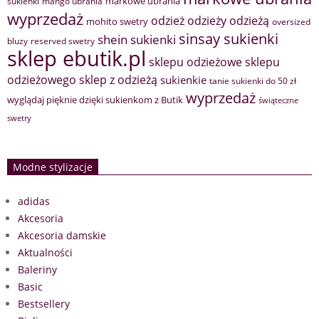
markowe ubrania
sukienki
mango ubrania
wyprzedaż
odzież
odzieży
odzieżą
mohito swetry
oversized
sinsay sukienki
shein sukienki
bluzy
reserved swetry
sklep ebutik.pl
sklepu odzieżowe
sklepu
sklep z odzieżą
odzieżowego
sukienkie
tanie sukienki do 50 zł
wyprzedaż
wyglądaj pięknie dzięki sukienkom z Butik
świąteczne
swetry
Modne stylizacje
adidas
Akcesoria
Akcesoria damskie
Aktualności
Baleriny
Basic
Bestsellery