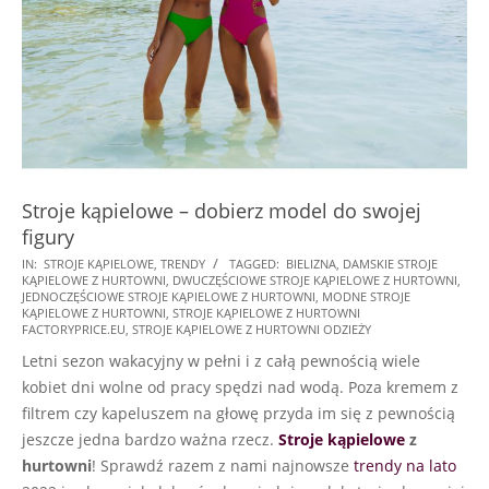
Stroje kąpielowe – dobierz model do swojej
figury
2022-
IN:
STROJE KĄPIELOWE
,
TRENDY
TAGGED:
BIELIZNA
,
DAMSKIE STROJE
KĄPIELOWE Z HURTOWNI
,
DWUCZĘŚCIOWE STROJE KĄPIELOWE Z HURTOWNI
,
07-
JEDNOCZĘŚCIOWE STROJE KĄPIELOWE Z HURTOWNI
,
MODNE STROJE
03
KĄPIELOWE Z HURTOWNI
,
STROJE KĄPIELOWE Z HURTOWNI
FACTORYPRICE.EU
,
STROJE KĄPIELOWE Z HURTOWNI ODZIEŻY
Letni sezon wakacyjny w pełni i z całą pewnością wiele
kobiet dni wolne od pracy spędzi nad wodą. Poza kremem z
filtrem czy kapeluszem na głowę przyda im się z pewnością
jeszcze jedna bardzo ważna rzecz.
Stroje kąpielowe
z
hurtowni
! Sprawdź razem z nami najnowsze
trendy na lato