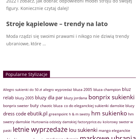
2022 i zobacz, jak dobrać odpowiedni model stroju do swojej
figury. Koniecznie czytaj dalej!
Stroje kąpielowe – trendy na lato
Moda rządzi się swoimi prawami i nikogo nie dziwią trendy
ubraniowe, które
…
Popularne Stylizacje
bluz
bluza 2005
bluza champion
Allegro sukienki do 50 zł
allegro wyprzedaż
bonprix sukienki
bluzy dla par
relab
bluzy 2005
bluzy jordana
buty
bonprix sweter
chaotic bluza
co do eleganckiej sukienki
damskie bluzy
hm sukienko
ebutik.pl
dress code
greenpoint
hm
h & m swetry
swetry damskie
Hurtownia odzieży damskiej factoryprice.eu
kolorowy sweter w
letnie wyprzedaże
lou sukienki
mango eleganckie
paski
markowe ubrania