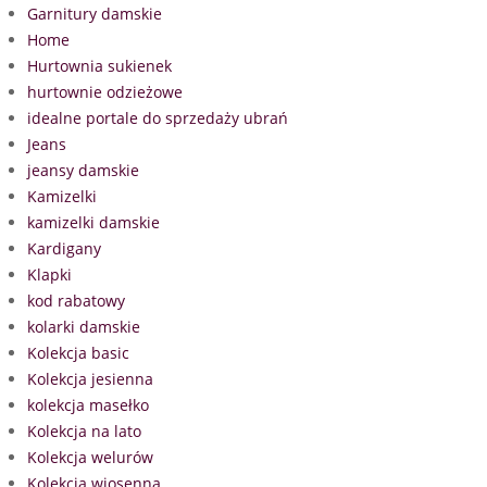
Garnitury damskie
Home
Hurtownia sukienek
hurtownie odzieżowe
idealne portale do sprzedaży ubrań
Jeans
jeansy damskie
Kamizelki
kamizelki damskie
Kardigany
Klapki
kod rabatowy
kolarki damskie
Kolekcja basic
Kolekcja jesienna
kolekcja masełko
Kolekcja na lato
Kolekcja welurów
Kolekcja wiosenna