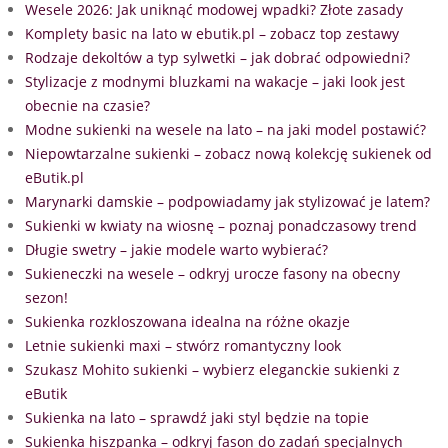
Wesele 2026: Jak uniknąć modowej wpadki? Złote zasady
Komplety basic na lato w ebutik.pl – zobacz top zestawy
Rodzaje dekoltów a typ sylwetki – jak dobrać odpowiedni?
Stylizacje z modnymi bluzkami na wakacje – jaki look jest
obecnie na czasie?
Modne sukienki na wesele na lato – na jaki model postawić?
Niepowtarzalne sukienki – zobacz nową kolekcję sukienek od
eButik.pl
Marynarki damskie – podpowiadamy jak stylizować je latem?
Sukienki w kwiaty na wiosnę – poznaj ponadczasowy trend
Długie swetry – jakie modele warto wybierać?
Sukieneczki na wesele – odkryj urocze fasony na obecny
sezon!
Sukienka rozkloszowana idealna na różne okazje
Letnie sukienki maxi – stwórz romantyczny look
Szukasz Mohito sukienki – wybierz eleganckie sukienki z
eButik
Sukienka na lato – sprawdź jaki styl będzie na topie
Sukienka hiszpanka – odkryj fason do zadań specjalnych