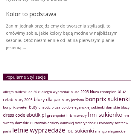
Kolor to podstawa
Zanim jednak przejdziemy do tworzenia stylizacji, to
omówimy sobie, jakie kolory będą modne w najbliższym
sezonie. Otóż niezmiennie od lat na pierwszym planie
jesienią …
Popularne Stylizacje
bluz
bluza 2005
bluza champion
Allegro sukienki do 50 zł
allegro wyprzedaż
bonprix sukienki
bluzy dla par
relab
bluzy 2005
bluzy jordana
buty
bonprix sweter
chaotic bluza
co do eleganckiej sukienki
damskie bluzy
hm sukienko
ebutik.pl
dress code
greenpoint
hm
h & m swetry
swetry damskie
Hurtownia odzieży damskiej factoryprice.eu
kolorowy sweter w
letnie wyprzedaże
lou sukienki
mango eleganckie
paski