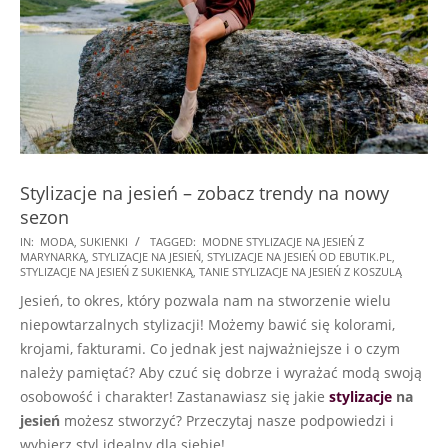
Stylizacje na jesień – zobacz trendy na nowy
sezon
2022-
IN:
MODA
,
SUKIENKI
TAGGED:
MODNE STYLIZACJE NA JESIEŃ Z
MARYNARKĄ
,
STYLIZACJE NA JESIEŃ
,
STYLIZACJE NA JESIEŃ OD EBUTIK.PL
,
08-
STYLIZACJE NA JESIEŃ Z SUKIENKĄ
,
TANIE STYLIZACJE NA JESIEŃ Z KOSZULĄ
31
Jesień, to okres, który pozwala nam na stworzenie wielu
niepowtarzalnych stylizacji! Możemy bawić się kolorami,
krojami, fakturami. Co jednak jest najważniejsze i o czym
należy pamiętać? Aby czuć się dobrze i wyrażać modą swoją
osobowość i charakter! Zastanawiasz się jakie
stylizacje
na
jesień
możesz stworzyć? Przeczytaj nasze podpowiedzi i
wybierz styl idealny dla siebie!