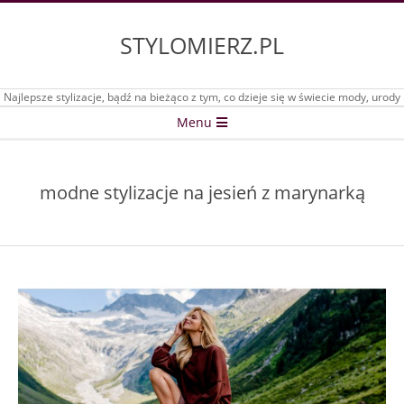
Skip
to
STYLOMIERZ.PL
content
Najlepsze stylizacje, bądź na bieżąco z tym, co dzieje się w świecie mody, urody
Secondary
Menu
Navigation
Menu
modne stylizacje na jesień z marynarką