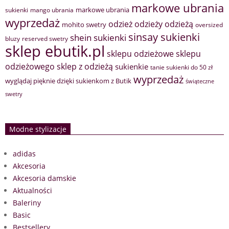
markowe ubrania
markowe ubrania
sukienki
mango ubrania
wyprzedaż
odzież
odzieży
odzieżą
mohito swetry
oversized
sinsay sukienki
shein sukienki
bluzy
reserved swetry
sklep ebutik.pl
sklepu odzieżowe
sklepu
sklep z odzieżą
odzieżowego
sukienkie
tanie sukienki do 50 zł
wyprzedaż
wyglądaj pięknie dzięki sukienkom z Butik
świąteczne
swetry
Modne stylizacje
adidas
Akcesoria
Akcesoria damskie
Aktualności
Baleriny
Basic
Bestsellery