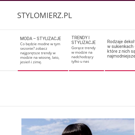
Skip
to
STYLOMIERZ.PL
content
Secondary
TRENDY I
MODA – STYLIZACJE
Navigation
Rodzaje deko
STYLIZACJE
Co będzie modne w tym
w sukienkach 
Menu
Gorące trendy
sezonie? zobacz
które z nich s
w modzie na
najgorętsze trendy w
najmodniejsz
nadchodzący
modzie na wiosnę, lato,
tylko u nas
jesień i zimę.