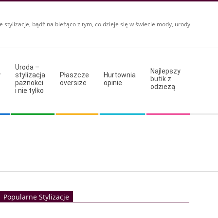
e stylizacje, bądź na bieżąco z tym, co dzieje się w świecie mody, urody
Uroda –
Najlepszy
y
stylizacja
Płaszcze
Hurtownia
butik z
paznokci
oversize
opinie
odzieżą
i nie tylko
Popularne Stylizacje