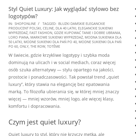
Styl Quiet Luxury: Jak wyglądać stylowo bez
logotypów?
2026-
IN:
SHOPONLINE
TAGGED:
BLUZKI DAMSKIE ELEGANCKIE
PRODUCENT POLSKI
,
CELINE
,
DLA 40 LATKI
,
ELEGANCKIE SUKIENKI
02-
WYPRZEDAŻ
,
FAST FASHION
,
GDZIE KUPOWAĆ TANIE I DOBRE UBRANIA
,
24
LORO PIANA
,
MARKOWE SUKIENKI WYPRZEDAŻ
,
MODNA SUKIENKA DLA
50 LATKI
,
MODNE SUKIENKI DLA PAŃ PO 40
,
MODNE SUKIENKI DLA PAŃ
PO 60
,
ONLY
,
THE ROW
,
TOTÊME
W świecie, gdzie krzykliwe logotypy i szybka moda
dominują na ulicach i w social mediach, coraz więcej
osób szuka alternatywy — stylu opartego na jakości,
prostocie i ponadczasowości. Tak powstał trend „quiet
luxury”, który stawia na elegancję bez epatowania
marką. To filozofia ubierania się, w której mniej znaczy
więcej — mniej wzorów, mniej logo, ale więcej klasy,
komfortu i dopracowania.
Czym jest quiet luxury?
Quiet luxury to styl, który nie krzyczy metką, ale