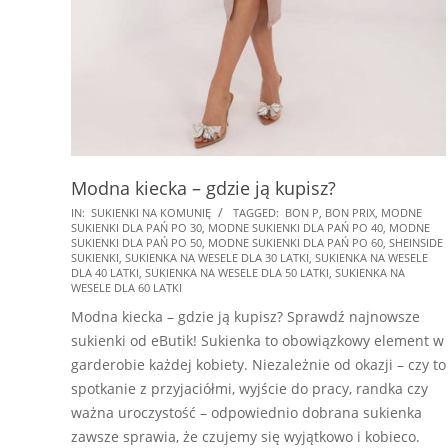
Modna kiecka – gdzie ją kupisz?
2025-
IN:
SUKIENKI NA KOMUNIĘ
TAGGED:
BON P
,
BON PRIX
,
MODNE
SUKIENKI DLA PAŃ PO 30
,
MODNE SUKIENKI DLA PAŃ PO 40
,
MODNE
08-
SUKIENKI DLA PAŃ PO 50
,
MODNE SUKIENKI DLA PAŃ PO 60
,
SHEINSIDE
13
SUKIENKI
,
SUKIENKA NA WESELE DLA 30 LATKI
,
SUKIENKA NA WESELE
DLA 40 LATKI
,
SUKIENKA NA WESELE DLA 50 LATKI
,
SUKIENKA NA
WESELE DLA 60 LATKI
Modna kiecka – gdzie ją kupisz? Sprawdź najnowsze
sukienki od eButik! Sukienka to obowiązkowy element w
garderobie każdej kobiety. Niezależnie od okazji – czy to
spotkanie z przyjaciółmi, wyjście do pracy, randka czy
ważna uroczystość – odpowiednio dobrana sukienka
zawsze sprawia, że czujemy się wyjątkowo i kobieco.