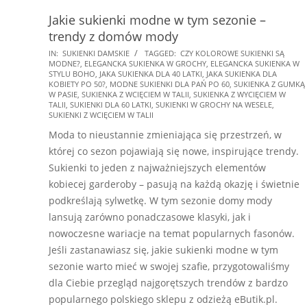
Jakie sukienki modne w tym sezonie –
trendy z domów mody
2026-
IN:
SUKIENKI DAMSKIE
TAGGED:
CZY KOLOROWE SUKIENKI SĄ
MODNE?
,
ELEGANCKA SUKIENKA W GROCHY
,
ELEGANCKA SUKIENKA W
03-
STYLU BOHO
,
JAKA SUKIENKA DLA 40 LATKI
,
JAKA SUKIENKA DLA
01
KOBIETY PO 50?
,
MODNE SUKIENKI DLA PAŃ PO 60
,
SUKIENKA Z GUMKĄ
W PASIE
,
SUKIENKA Z WCIĘCIEM W TALII
,
SUKIENKA Z WYCIĘCIEM W
TALII
,
SUKIENKI DLA 60 LATKI
,
SUKIENKI W GROCHY NA WESELE
,
SUKIENKI Z WCIĘCIEM W TALII
Moda to nieustannie zmieniająca się przestrzeń, w
której co sezon pojawiają się nowe, inspirujące trendy.
Sukienki to jeden z najważniejszych elementów
kobiecej garderoby – pasują na każdą okazję i świetnie
podkreślają sylwetkę. W tym sezonie domy mody
lansują zarówno ponadczasowe klasyki, jak i
nowoczesne wariacje na temat popularnych fasonów.
Jeśli zastanawiasz się, jakie sukienki modne w tym
sezonie warto mieć w swojej szafie, przygotowaliśmy
dla Ciebie przegląd najgorętszych trendów z bardzo
popularnego polskiego sklepu z odzieżą eButik.pl.