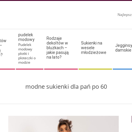
Najlepsz
pudelek
Rodzaje
modowy
ltów
dekoltów w
Sukienki na
Pudelek
–
Jeggins
bluzkach –
wesele
modowy
ą
damskie
jakie pasują
młodzieżowe
plotki i
e?
na lato?
ploteczki o
modzie
modne sukienki dla pań po 60