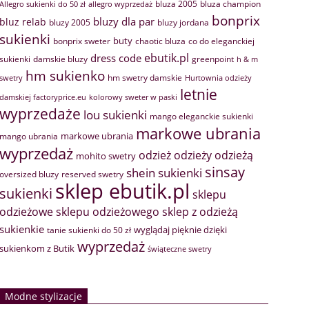
bluza 2005
bluza champion
Allegro sukienki do 50 zł
allegro wyprzedaż
bonprix
bluzy dla par
bluz relab
bluzy 2005
bluzy jordana
sukienki
buty
bonprix sweter
chaotic bluza
co do eleganckiej
ebutik.pl
dress code
sukienki
greenpoint
damskie bluzy
h & m
hm sukienko
hm swetry damskie
swetry
Hurtownia odzieży
letnie
damskiej factoryprice.eu
kolorowy sweter w paski
wyprzedaże
lou sukienki
mango eleganckie sukienki
markowe ubrania
markowe ubrania
mango ubrania
wyprzedaż
odzież
odzieży
odzieżą
mohito swetry
sinsay
shein sukienki
oversized bluzy
reserved swetry
sklep ebutik.pl
sukienki
sklepu
sklep z odzieżą
odzieżowe
sklepu odzieżowego
sukienkie
wyglądaj pięknie dzięki
tanie sukienki do 50 zł
wyprzedaż
sukienkom z Butik
świąteczne swetry
Modne stylizacje