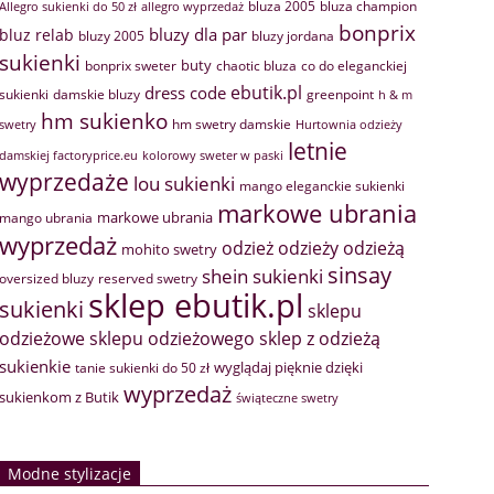
bluza 2005
bluza champion
Allegro sukienki do 50 zł
allegro wyprzedaż
bonprix
bluzy dla par
bluz relab
bluzy 2005
bluzy jordana
sukienki
buty
bonprix sweter
chaotic bluza
co do eleganckiej
ebutik.pl
dress code
sukienki
greenpoint
damskie bluzy
h & m
hm sukienko
hm swetry damskie
swetry
Hurtownia odzieży
letnie
damskiej factoryprice.eu
kolorowy sweter w paski
wyprzedaże
lou sukienki
mango eleganckie sukienki
markowe ubrania
markowe ubrania
mango ubrania
wyprzedaż
odzież
odzieży
odzieżą
mohito swetry
sinsay
shein sukienki
oversized bluzy
reserved swetry
sklep ebutik.pl
sukienki
sklepu
sklep z odzieżą
odzieżowe
sklepu odzieżowego
sukienkie
wyglądaj pięknie dzięki
tanie sukienki do 50 zł
wyprzedaż
sukienkom z Butik
świąteczne swetry
Modne stylizacje