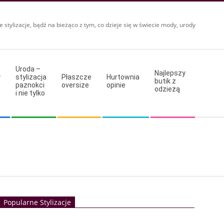
e stylizacje, bądź na bieżąco z tym, co dzieje się w świecie mody, urody
Uroda –
Najlepszy
y
stylizacja
Płaszcze
Hurtownia
butik z
paznokci
oversize
opinie
odzieżą
i nie tylko
Popularne Stylizacje