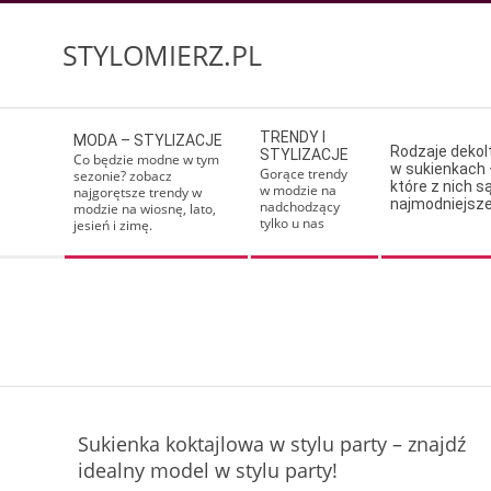
Skip
to
STYLOMIERZ.PL
content
Secondary
TRENDY I
MODA – STYLIZACJE
Navigation
Rodzaje deko
STYLIZACJE
Co będzie modne w tym
w sukienkach 
Menu
Gorące trendy
sezonie? zobacz
które z nich s
w modzie na
najgorętsze trendy w
najmodniejsz
nadchodzący
modzie na wiosnę, lato,
tylko u nas
jesień i zimę.
Sukienka koktajlowa w stylu party – znajdź
idealny model w stylu party!