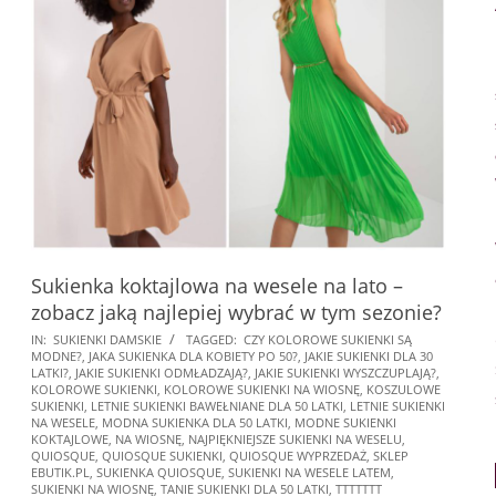
Sukienka koktajlowa na wesele na lato –
zobacz jaką najlepiej wybrać w tym sezonie?
2026-
IN:
SUKIENKI DAMSKIE
TAGGED:
CZY KOLOROWE SUKIENKI SĄ
MODNE?
,
JAKA SUKIENKA DLA KOBIETY PO 50?
,
JAKIE SUKIENKI DLA 30
05-
LATKI?
,
JAKIE SUKIENKI ODMŁADZAJĄ?
,
JAKIE SUKIENKI WYSZCZUPLAJĄ?
,
28
KOLOROWE SUKIENKI
,
KOLOROWE SUKIENKI NA WIOSNĘ
,
KOSZULOWE
SUKIENKI
,
LETNIE SUKIENKI BAWEŁNIANE DLA 50 LATKI
,
LETNIE SUKIENKI
NA WESELE
,
MODNA SUKIENKA DLA 50 LATKI
,
MODNE SUKIENKI
KOKTAJLOWE
,
NA WIOSNĘ
,
NAJPIĘKNIEJSZE SUKIENKI NA WESELU
,
QUIOSQUE
,
QUIOSQUE SUKIENKI
,
QUIOSQUE WYPRZEDAŻ
,
SKLEP
EBUTIK.PL
,
SUKIENKA QUIOSQUE
,
SUKIENKI NA WESELE LATEM
,
SUKIENKI NA WIOSNĘ
,
TANIE SUKIENKI DLA 50 LATKI
,
TTTTTTT