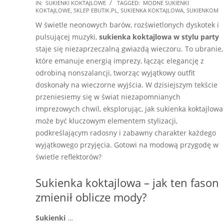
2026-
IN:
SUKIENKI KOKTAJLOWE
TAGGED:
MODNE SUKIENKI
KOKTAJLOWE
,
SKLEP EBUTIK.PL
,
SUKIENKA KOKTAJLOWA
,
SUKIENKOM
05-
W świetle neonowych barów, rozświetlonych dyskotek i
28
pulsującej muzyki,
sukienka koktajlowa w stylu party
staje się niezaprzeczalną gwiazdą wieczoru. To ubranie,
które emanuje energią imprezy, łącząc elegancję z
odrobiną nonszalancji, tworząc wyjątkowy outfit
doskonały na wieczorne wyjścia. W dzisiejszym tekście
przeniesiemy się w świat niezapomnianych
imprezowych chwil, eksplorując, jak sukienka koktajlowa
może być kluczowym elementem stylizacji,
podkreślającym radosny i zabawny charakter każdego
wyjątkowego przyjęcia. Gotowi na modową przygodę w
świetle reflektorów?
Sukienka koktajlowa – jak ten fason
zmienił oblicze mody?
Sukienki
…