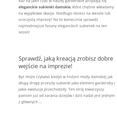
Raz na jakiś czas w naszej garderobie przydają się
eleganckie sukienki damskie
, które chętnie wkładamy
na wyjątkowe okazje. Niedługo idziesz na wesele lub
uroczystą imprezę? No to koniecznie sprawdź
najmodniejsze fasony eleganckich sukienek na ten
sezon!
Sprawdź, jaką kreacją zrobisz dobre
wejście na imprezie!
Być może czytałaś kiedyś w historii mody damskiej jak
długą drogę przeszły sukienki jako element garderoby i
jakie ewolucje przechodziły. Ten strój towarzyszy
paniom już od zarania dziejów i dziś nadal jest jednym
z głównych …