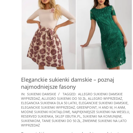
Eleganckie sukienki damskie – poznaj
najmodniejsze fasony
2025-
IN:
SUKIENKI DAMSKIE
TAGGED:
ALLEGRO SUKIENKI DAMSKIE
WYPRZEDAŻ
,
ALLEGRO SUKIENKI DO 50 ZŁ
,
ALLEGRO WYPRZEDAŻ
,
01-
ELEGANCKA SUKIENKA DLA 50 LATKI
,
ELEGANCKIE SUKIENKI DAMSKIE
,
16
ELEGANCKIE SUKIENKI WYPRZEDAŻ
,
GREENPOINT
,
H AND M
,
H ANM
,
MODNE SUKIENKI KOKTAJLOWE
,
NAJPIĘKNIEJSZE SUKIENKI NA WESELU
,
RESERVED SUKIENKA
,
SKLEP EBUTIK.PL
,
SUKIENKI NA KOMUNIJNE
,
SUKIENKOM
,
TANIE SUKIENKI DO 50 ZŁ
,
ZWIEWNE SUKIENKI NA LATO
WYPRZEDAŻ