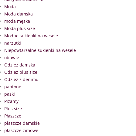
Moda
Moda damska
moda męska
Moda plus size
Modne sukienki na wesele
narzutki
Niepowtarzalne sukienki na wesele
obuwie
Odzież damska
Odzież plus size
Odzież z denimu
pantone
paski
Piżamy
Plus size
Płaszcze
płaszcze damskie
płaszcze zimowe