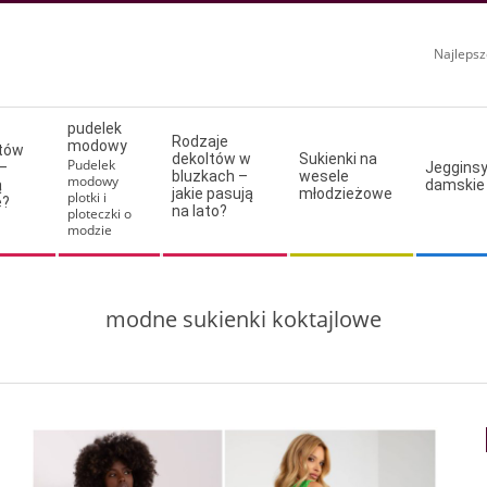
Najlepsz
pudelek
Rodzaje
modowy
ltów
dekoltów w
Sukienki na
Pudelek
–
Jeggins
bluzkach –
wesele
modowy
ą
damskie
jakie pasują
młodzieżowe
plotki i
e?
na lato?
ploteczki o
modzie
modne sukienki koktajlowe