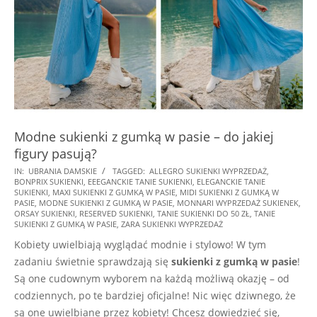
Modne sukienki z gumką w pasie – do jakiej
figury pasują?
2025-
IN:
UBRANIA DAMSKIE
TAGGED:
ALLEGRO SUKIENKI WYPRZEDAŻ
,
BONPRIX SUKIENKI
,
EEEGANCKIE TANIE SUKIENKI
,
ELEGANCKIE TANIE
08-
SUKIENKI
,
MAXI SUKIENKI Z GUMKĄ W PASIE
,
MIDI SUKIENKI Z GUMKĄ W
20
PASIE
,
MODNE SUKIENKI Z GUMKĄ W PASIE
,
MONNARI WYPRZEDAŻ SUKIENEK
,
ORSAY SUKIENKI
,
RESERVED SUKIENKI
,
TANIE SUKIENKI DO 50 ZŁ
,
TANIE
SUKIENKI Z GUMKĄ W PASIE
,
ZARA SUKIENKI WYPRZEDAŻ
Kobiety uwielbiają wyglądać modnie i stylowo! W tym
zadaniu świetnie sprawdzają się
sukienki z gumką w pasie
!
Są one cudownym wyborem na każdą możliwą okazję – od
codziennych, po te bardziej oficjalne! Nic więc dziwnego, że
są one uwielbiane przez kobiety! Chcesz dowiedzieć się,