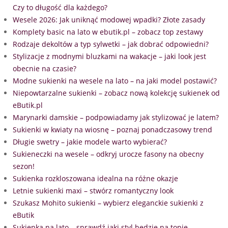
Czy to długość dla każdego?
Wesele 2026: Jak uniknąć modowej wpadki? Złote zasady
Komplety basic na lato w ebutik.pl – zobacz top zestawy
Rodzaje dekoltów a typ sylwetki – jak dobrać odpowiedni?
Stylizacje z modnymi bluzkami na wakacje – jaki look jest
obecnie na czasie?
Modne sukienki na wesele na lato – na jaki model postawić?
Niepowtarzalne sukienki – zobacz nową kolekcję sukienek od
eButik.pl
Marynarki damskie – podpowiadamy jak stylizować je latem?
Sukienki w kwiaty na wiosnę – poznaj ponadczasowy trend
Długie swetry – jakie modele warto wybierać?
Sukieneczki na wesele – odkryj urocze fasony na obecny
sezon!
Sukienka rozkloszowana idealna na różne okazje
Letnie sukienki maxi – stwórz romantyczny look
Szukasz Mohito sukienki – wybierz eleganckie sukienki z
eButik
Sukienka na lato – sprawdź jaki styl będzie na topie