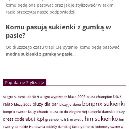
komu będą one pasować oraz jak je stylizować? W takim
razie przeczytaj nasze podpowiedzi!
Komu pasują sukienki z gumką w
pasie?
Od dłuższego czasu trapi Cię pytanie- komu będą pasować
modne sukienki z gumką w pasie
…
Popularne Stylizacje
bluz
bluza 2005
bluza champion
Allegro sukienki do 50 zł
allegro wyprzedaż
bonprix sukienki
bluzy dla par
relab
bluzy 2005
bluzy jordana
buty
bonprix sweter
chaotic bluza
co do eleganckiej sukienki
damskie bluzy
hm sukienko
ebutik.pl
dress code
greenpoint
hm
h & m swetry
swetry damskie
Hurtownia odzieży damskiej factoryprice.eu
kolorowy sweter w