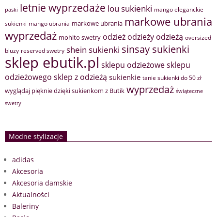
letnie wyprzedaże
lou sukienki
mango eleganckie
paski
markowe ubrania
markowe ubrania
sukienki
mango ubrania
wyprzedaż
odzież
odzieży
odzieżą
mohito swetry
oversized
sinsay sukienki
shein sukienki
bluzy
reserved swetry
sklep ebutik.pl
sklepu odzieżowe
sklepu
sklep z odzieżą
odzieżowego
sukienkie
tanie sukienki do 50 zł
wyprzedaż
wyglądaj pięknie dzięki sukienkom z Butik
świąteczne
swetry
Modne stylizacje
adidas
Akcesoria
Akcesoria damskie
Aktualności
Baleriny