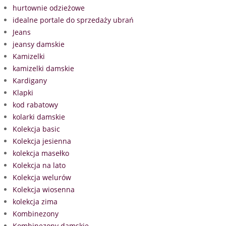
hurtownie odzieżowe
idealne portale do sprzedaży ubrań
Jeans
jeansy damskie
Kamizelki
kamizelki damskie
Kardigany
Klapki
kod rabatowy
kolarki damskie
Kolekcja basic
Kolekcja jesienna
kolekcja masełko
Kolekcja na lato
Kolekcja welurów
Kolekcja wiosenna
kolekcja zima
Kombinezony
Kombinezony damskie