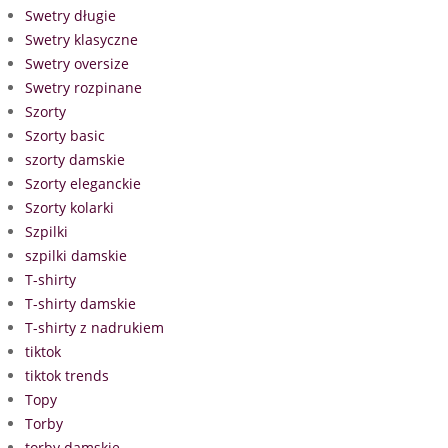
Swetry długie
Swetry klasyczne
Swetry oversize
Swetry rozpinane
Szorty
Szorty basic
szorty damskie
Szorty eleganckie
Szorty kolarki
Szpilki
szpilki damskie
T-shirty
T-shirty damskie
T-shirty z nadrukiem
tiktok
tiktok trends
Topy
Torby
torby damskie