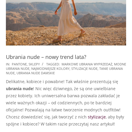
Ubrania nude – nowy trend lata?
2025-
IN:
PANTONE
,
SKLEPY
TAGGED:
MARKOWE UBRANIA WYPRZEDAŻ
,
MODNE
UBRANIA NUDE
,
NAJMODNIEJSZE KOLORY
,
STYLIZACJE NUDE
,
TANIE UBRANIA
03-
NUDE
,
UBRANIA NUDE DAMSKIE
08
Delikatne, kobiece i powabne! Tak właśnie prezentują się
ubrania nude
! Nic więc dziwnego, że są one uwielbiane
przez kobiety. Ich uniwersalna barwa pozwala zakładać je
wiele ważnych okazji – od codziennych, po te bardziej
oficjalne! Pozwalają na łatwe tworzenie modnych outfitów!
Chcesz dowiedzieć się, jak tworzyć z nich
stylizacje
, aby były
spójne i kobiece? W takim razie przeczytaj nasz artykuł!