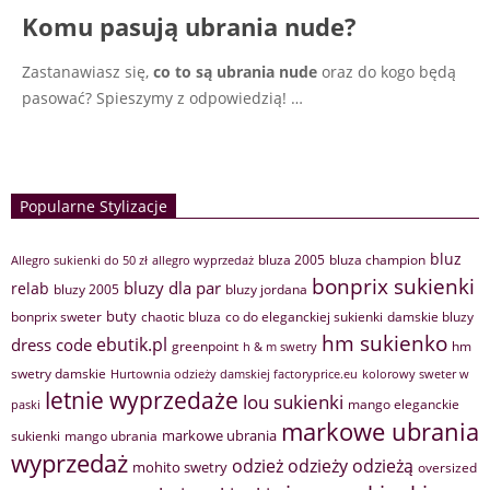
Komu pasują ubrania nude?
Zastanawiasz się,
co to są ubrania nude
oraz do kogo będą
pasować? Spieszymy z odpowiedzią!
…
Popularne Stylizacje
bluz
bluza 2005
bluza champion
Allegro sukienki do 50 zł
allegro wyprzedaż
bonprix sukienki
bluzy dla par
relab
bluzy 2005
bluzy jordana
buty
bonprix sweter
chaotic bluza
co do eleganckiej sukienki
damskie bluzy
hm sukienko
ebutik.pl
dress code
greenpoint
hm
h & m swetry
swetry damskie
Hurtownia odzieży damskiej factoryprice.eu
kolorowy sweter w
letnie wyprzedaże
lou sukienki
mango eleganckie
paski
markowe ubrania
markowe ubrania
sukienki
mango ubrania
wyprzedaż
odzież
odzieży
odzieżą
mohito swetry
oversized