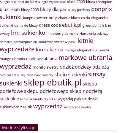
bluza 2005
bluza champion
Allegro sukienki do 50 zł
allegro wyprzedaż
bonprix
bluzy dla par
bluz relab
bluzy 2005
bluzy jordana
sukienki
buty
bonprix sweter
chaotic bluza
co do eleganckiej
ebutik.pl
dress code
sukienki
greenpoint
damskie bluzy
h & m
hm sukienko
hm swetry damskie
swetry
Hurtownia odzieży
letnie
damskiej factoryprice.eu
kolorowy sweter w paski
wyprzedaże
lou sukienki
mango eleganckie sukienki
markowe ubrania
markowe ubrania
mango ubrania
wyprzedaż
odzież
odzieży
odzieżą
mohito swetry
sinsay
shein sukienki
oversized bluzy
reserved swetry
sklep ebutik.pl
sukienki
sklepu
sklep z odzieżą
odzieżowe
sklepu odzieżowego
sukienkie
wyglądaj pięknie dzięki
tanie sukienki do 50 zł
wyprzedaż
sukienkom z Butik
świąteczne swetry
Modne stylizacje