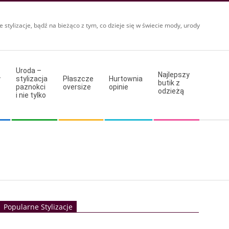
e stylizacje, bądź na bieżąco z tym, co dzieje się w świecie mody, urody
Uroda –
Najlepszy
y
stylizacja
Płaszcze
Hurtownia
butik z
paznokci
oversize
opinie
odzieżą
i nie tylko
Popularne Stylizacje