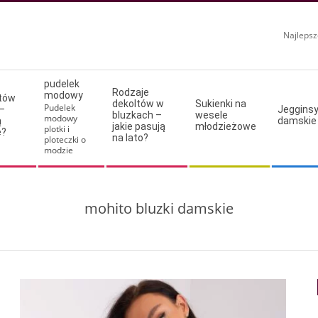
Najlepsz
pudelek
Rodzaje
modowy
ltów
dekoltów w
Sukienki na
Pudelek
–
Jeggins
bluzkach –
wesele
modowy
ą
damskie
jakie pasują
młodzieżowe
plotki i
e?
na lato?
ploteczki o
modzie
mohito bluzki damskie