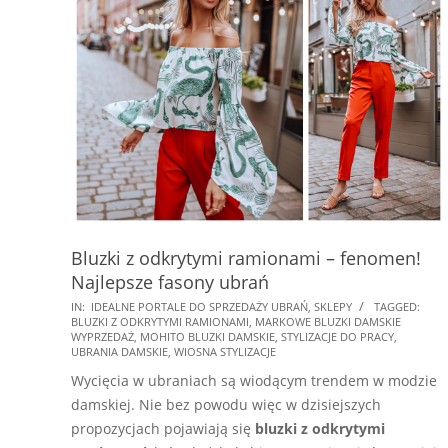
Bluzki z odkrytymi ramionami – fenomen!
Najlepsze fasony ubrań
2025-
IN:
IDEALNE PORTALE DO SPRZEDAŻY UBRAŃ
,
SKLEPY
TAGGED:
BLUZKI Z ODKRYTYMI RAMIONAMI
,
MARKOWE BLUZKI DAMSKIE
03-
WYPRZEDAŻ
,
MOHITO BLUZKI DAMSKIE
,
STYLIZACJE DO PRACY
,
25
UBRANIA DAMSKIE
,
WIOSNA STYLIZACJE
Wycięcia w ubraniach są wiodącym trendem w modzie
damskiej. Nie bez powodu więc w dzisiejszych
propozycjach pojawiają się
bluzki z odkrytymi