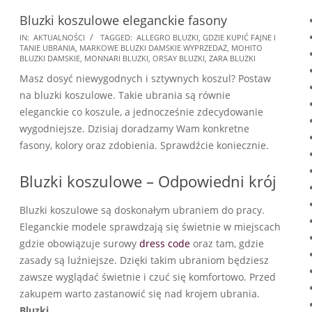
Bluzki koszulowe eleganckie fasony
2024-
IN:
AKTUALNOŚCI
TAGGED:
ALLEGRO BLUZKI
,
GDZIE KUPIĆ FAJNE I
TANIE UBRANIA
,
MARKOWE BLUZKI DAMSKIE WYPRZEDAŻ
,
MOHITO
10-
BLUZKI DAMSKIE
,
MONNARI BLUZKI
,
ORSAY BLUZKI
,
ZARA BLUZKI
15
Masz dosyć niewygodnych i sztywnych koszul? Postaw
na bluzki koszulowe. Takie ubrania są równie
eleganckie co koszule, a jednocześnie zdecydowanie
wygodniejsze. Dzisiaj doradzamy Wam konkretne
fasony, kolory oraz zdobienia. Sprawdźcie koniecznie.
Bluzki koszulowe – Odpowiedni krój
Bluzki koszulowe są doskonałym ubraniem do pracy.
Eleganckie modele sprawdzają się świetnie w miejscach
gdzie obowiązuje surowy
dress code
oraz tam, gdzie
zasady są luźniejsze. Dzięki takim ubraniom będziesz
zawsze wyglądać świetnie i czuć się komfortowo. Przed
zakupem warto zastanowić się nad krojem ubrania.
Bluzki
…