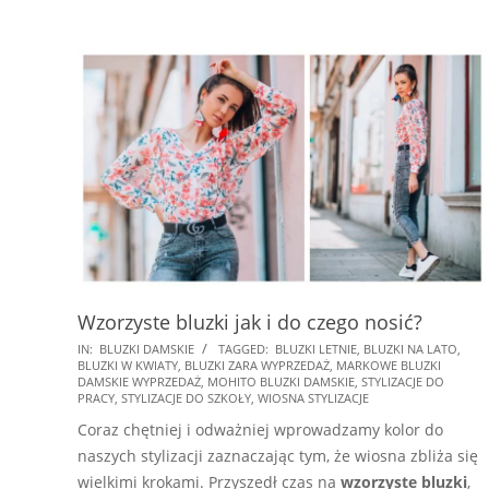
Wzorzyste bluzki jak i do czego nosić?
2024-
IN:
BLUZKI DAMSKIE
TAGGED:
BLUZKI LETNIE
,
BLUZKI NA LATO
,
BLUZKI W KWIATY
,
BLUZKI ZARA WYPRZEDAŻ
,
MARKOWE BLUZKI
09-
DAMSKIE WYPRZEDAŻ
,
MOHITO BLUZKI DAMSKIE
,
STYLIZACJE DO
25
PRACY
,
STYLIZACJE DO SZKOŁY
,
WIOSNA STYLIZACJE
Coraz chętniej i odważniej wprowadzamy kolor do
naszych stylizacji zaznaczając tym, że wiosna zbliża się
wielkimi krokami. Przyszedł czas na
wzorzyste bluzki
,