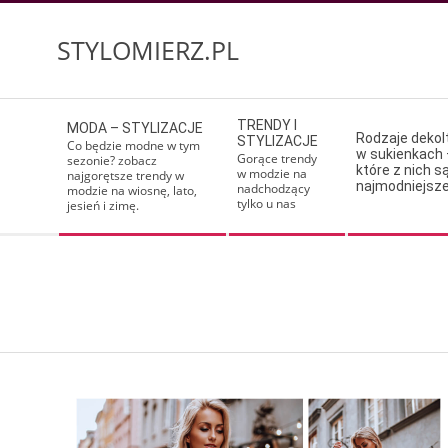
Skip
to
STYLOMIERZ.PL
content
Secondary
TRENDY I
MODA – STYLIZACJE
Navigation
Rodzaje deko
STYLIZACJE
Co będzie modne w tym
w sukienkach 
Menu
Gorące trendy
sezonie? zobacz
które z nich s
w modzie na
najgorętsze trendy w
najmodniejsz
nadchodzący
modzie na wiosnę, lato,
tylko u nas
jesień i zimę.