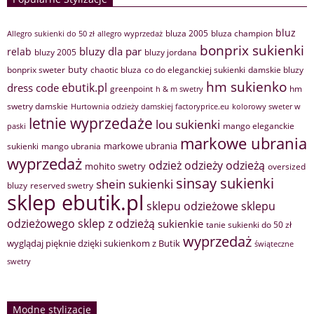
bluz
bluza 2005
bluza champion
Allegro sukienki do 50 zł
allegro wyprzedaż
bonprix sukienki
bluzy dla par
relab
bluzy 2005
bluzy jordana
buty
bonprix sweter
chaotic bluza
co do eleganckiej sukienki
damskie bluzy
hm sukienko
ebutik.pl
dress code
greenpoint
hm
h & m swetry
swetry damskie
Hurtownia odzieży damskiej factoryprice.eu
kolorowy sweter w
letnie wyprzedaże
lou sukienki
mango eleganckie
paski
markowe ubrania
markowe ubrania
sukienki
mango ubrania
wyprzedaż
odzież
odzieży
odzieżą
mohito swetry
oversized
sinsay sukienki
shein sukienki
bluzy
reserved swetry
sklep ebutik.pl
sklepu odzieżowe
sklepu
sklep z odzieżą
odzieżowego
sukienkie
tanie sukienki do 50 zł
wyprzedaż
wyglądaj pięknie dzięki sukienkom z Butik
świąteczne
swetry
Modne stylizacje