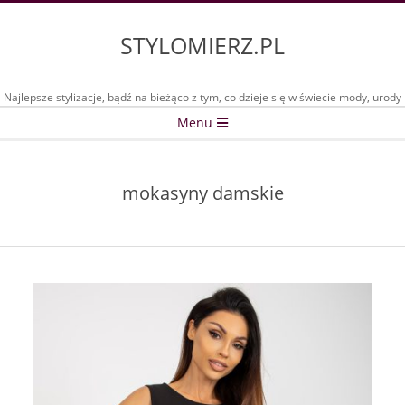
Skip
to
STYLOMIERZ.PL
content
Najlepsze stylizacje, bądź na bieżąco z tym, co dzieje się w świecie mody, urody
Secondary
Menu
Navigation
Menu
mokasyny damskie