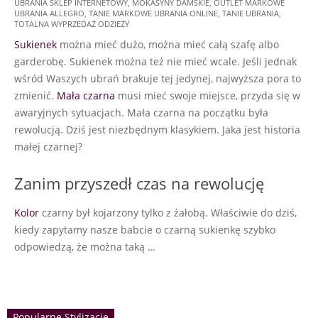
UBRANIA SKLEP INTERNETOWY
,
MOKASYNY DAMSKIE
,
OUTLET MARKOWE
05
UBRANIA ALLEGRO
,
TANIE MARKOWE UBRANIA ONLINE
,
TANIE UBRANIA
,
TOTALNA WYPRZEDAŻ ODZIEŻY
Sukienek
można mieć dużo, można mieć całą szafę albo
garderobę. Sukienek można też nie mieć wcale. Jeśli jednak
wśród Waszych ubrań brakuje tej jedynej, najwyższa pora to
zmienić.
Mała czarna
musi mieć swoje miejsce, przyda się w
awaryjnych sytuacjach. Mała czarna na początku była
rewolucją. Dziś jest niezbędnym klasykiem. Jaka jest historia
małej czarnej?
Zanim przyszedł czas na rewolucję
Kolor
czarny był kojarzony tylko z żałobą. Właściwie do dziś,
kiedy zapytamy nasze babcie o czarną sukienkę szybko
odpowiedzą, że można taką …
Popularne Stylizacje