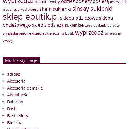
wyprzedaż
odzież
odzieży
odzieżą
mohito swetry
oversized
sinsay sukienki
shein sukienki
bluzy
reserved swetry
sklep ebutik.pl
sklepu odzieżowe
sklepu
sklep z odzieżą
odzieżowego
sukienkie
tanie sukienki do 50 zł
wyprzedaż
wyglądaj pięknie dzięki sukienkom z Butik
świąteczne
swetry
Modne stylizacje
adidas
Akcesoria
Akcesoria damskie
Aktualności
Baleriny
Basic
Bestsellery
Bielizna