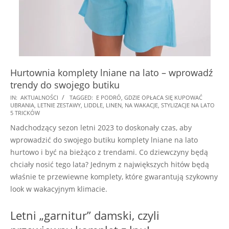
Hurtownia komplety lniane na lato – wprowadź
trendy do swojego butiku
2025-
IN:
AKTUALNOŚCI
TAGGED:
E PODRÓ
,
GDZIE OPŁACA SIĘ KUPOWAĆ
UBRANIA
,
LETNIE ZESTAWY
,
LIDDLE
,
LINEN
,
NA WAKACJE
,
STYLIZACJE NA LATO
01-
5 TRICKÓW
21
Nadchodzący sezon letni 2023 to doskonały czas, aby
wprowadzić do swojego butiku komplety lniane na lato
hurtowo i być na bieżąco z trendami. Co dziewczyny będą
chciały nosić tego lata? Jednym z największych hitów będą
właśnie te przewiewne komplety, które gwarantują szykowny
look w wakacyjnym klimacie.
Letni „garnitur” damski, czyli