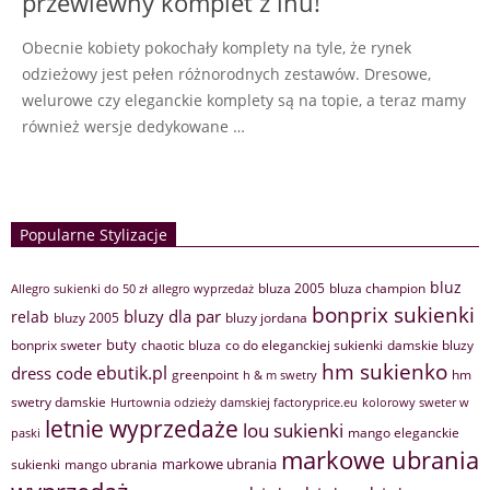
przewiewny komplet z lnu!
Obecnie kobiety pokochały komplety na tyle, że rynek
odzieżowy jest pełen różnorodnych zestawów. Dresowe,
welurowe czy eleganckie komplety są na topie, a teraz mamy
również wersje dedykowane …
Popularne Stylizacje
bluz
bluza 2005
bluza champion
Allegro sukienki do 50 zł
allegro wyprzedaż
bonprix sukienki
bluzy dla par
relab
bluzy 2005
bluzy jordana
buty
bonprix sweter
chaotic bluza
co do eleganckiej sukienki
damskie bluzy
hm sukienko
ebutik.pl
dress code
greenpoint
hm
h & m swetry
swetry damskie
Hurtownia odzieży damskiej factoryprice.eu
kolorowy sweter w
letnie wyprzedaże
lou sukienki
mango eleganckie
paski
markowe ubrania
markowe ubrania
sukienki
mango ubrania