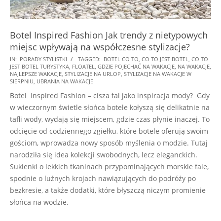
Botel Inspired Fashion Jak trendy z nietypowych
miejsc wpływają na współczesne stylizacje?
2025-
IN:
PORADY STYLISTKI
TAGGED:
BOTEL CO TO
,
CO TO JEST BOTEL
,
CO TO
JEST BOTEL TURYSTYKA
,
FLOATEL
,
GDZIE POJECHAĆ NA WAKACJE
,
NA WAKACJE
,
01-
NAJLEPSZE WAKACJE
,
STYLIZACJE NA URLOP
,
STYLIZACJE NA WAKACJE W
22
SIERPNIU
,
UBRANIA NA WAKACJE
Botel Inspired Fashion – cisza fal jako inspiracja mody? Gdy
w wieczornym świetle słońca botele kołyszą się delikatnie na
tafli wody, wydają się miejscem, gdzie czas płynie inaczej. To
odcięcie od codziennego zgiełku, które botele oferują swoim
gościom, wprowadza nowy sposób myślenia o modzie. Tutaj
narodziła się idea kolekcji swobodnych, lecz eleganckich.
Sukienki o lekkich tkaninach przypominających morskie fale,
spodnie o luźnych krojach nawiązujących do podróży po
bezkresie, a także dodatki, które błyszczą niczym promienie
słońca na wodzie.