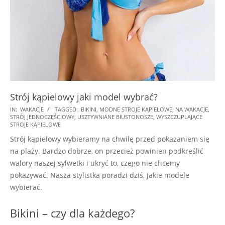
Strój kąpielowy jaki model wybrać?
2025-
IN:
WAKACJE
TAGGED:
BIKINI
,
MODNE STROJE KĄPIELOWE
,
NA WAKACJE
,
STRÓJ JEDNOCZĘŚCIOWY
,
USZTYWNIANE BIUSTONOSZE
,
WYSZCZUPLAJĄCE
06-
STROJE KĄPIELOWE
20
Strój kąpielowy wybieramy na chwilę przed pokazaniem się
na plaży. Bardzo dobrze, on przecież powinien podkreślić
walory naszej sylwetki i ukryć to, czego nie chcemy
pokazywać. Nasza stylistka poradzi dziś, jakie modele
wybierać.
Bikini – czy dla każdego?