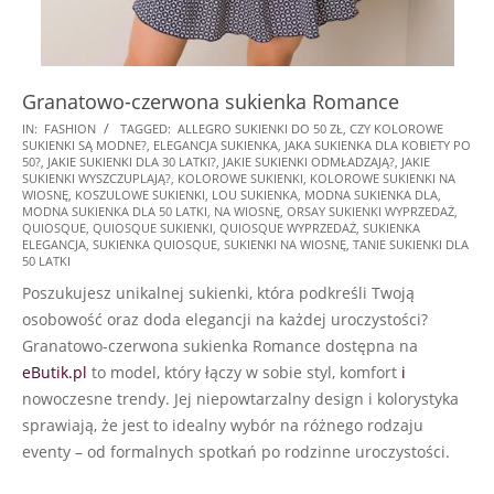
Granatowo-czerwona sukienka Romance
2025-
IN:
FASHION
TAGGED:
ALLEGRO SUKIENKI DO 50 ZŁ
,
CZY KOLOROWE
SUKIENKI SĄ MODNE?
,
ELEGANCJA SUKIENKA
,
JAKA SUKIENKA DLA KOBIETY PO
09-
50?
,
JAKIE SUKIENKI DLA 30 LATKI?
,
JAKIE SUKIENKI ODMŁADZAJĄ?
,
JAKIE
18
SUKIENKI WYSZCZUPLAJĄ?
,
KOLOROWE SUKIENKI
,
KOLOROWE SUKIENKI NA
WIOSNĘ
,
KOSZULOWE SUKIENKI
,
LOU SUKIENKA
,
MODNA SUKIENKA DLA
,
MODNA SUKIENKA DLA 50 LATKI
,
NA WIOSNĘ
,
ORSAY SUKIENKI WYPRZEDAŻ
,
QUIOSQUE
,
QUIOSQUE SUKIENKI
,
QUIOSQUE WYPRZEDAŻ
,
SUKIENKA
ELEGANCJA
,
SUKIENKA QUIOSQUE
,
SUKIENKI NA WIOSNĘ
,
TANIE SUKIENKI DLA
50 LATKI
Poszukujesz unikalnej sukienki, która podkreśli Twoją
osobowość oraz doda elegancji na każdej uroczystości?
Granatowo-czerwona sukienka Romance dostępna na
eButik.pl
to model, który łączy w sobie styl, komfort
i
nowoczesne trendy. Jej niepowtarzalny design i kolorystyka
sprawiają, że jest to idealny wybór na różnego rodzaju
eventy – od formalnych spotkań po rodzinne uroczystości.