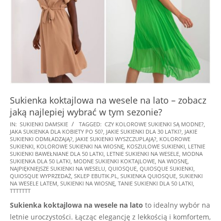
Sukienka koktajlowa na wesele na lato – zobacz
jaką najlepiej wybrać w tym sezonie?
2026-
IN:
SUKIENKI DAMSKIE
TAGGED:
CZY KOLOROWE SUKIENKI SĄ MODNE?
,
JAKA SUKIENKA DLA KOBIETY PO 50?
,
JAKIE SUKIENKI DLA 30 LATKI?
,
JAKIE
05-
SUKIENKI ODMŁADZAJĄ?
,
JAKIE SUKIENKI WYSZCZUPLAJĄ?
,
KOLOROWE
28
SUKIENKI
,
KOLOROWE SUKIENKI NA WIOSNĘ
,
KOSZULOWE SUKIENKI
,
LETNIE
SUKIENKI BAWEŁNIANE DLA 50 LATKI
,
LETNIE SUKIENKI NA WESELE
,
MODNA
SUKIENKA DLA 50 LATKI
,
MODNE SUKIENKI KOKTAJLOWE
,
NA WIOSNĘ
,
NAJPIĘKNIEJSZE SUKIENKI NA WESELU
,
QUIOSQUE
,
QUIOSQUE SUKIENKI
,
QUIOSQUE WYPRZEDAŻ
,
SKLEP EBUTIK.PL
,
SUKIENKA QUIOSQUE
,
SUKIENKI
NA WESELE LATEM
,
SUKIENKI NA WIOSNĘ
,
TANIE SUKIENKI DLA 50 LATKI
,
TTTTTTT
Sukienka koktajlowa na wesele na lato
to idealny wybór na
letnie uroczystości. Łącząc elegancję z lekkością i komfortem,