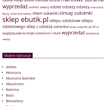
markowe ubrania
sukienki
mango ubrania
wyprzedaż
odzież
odzieży
odzieżą
mohito swetry
oversized
sinsay sukienki
shein sukienki
bluzy
reserved swetry
sklep ebutik.pl
sklepu odzieżowe
sklepu
sklep z odzieżą
odzieżowego
sukienkie
tanie sukienki do 50 zł
wyprzedaż
wyglądaj pięknie dzięki sukienkom z Butik
świąteczne
swetry
Modne stylizacje
adidas
Akcesoria
Akcesoria damskie
Aktualności
Baleriny
Basic
Bestsellery