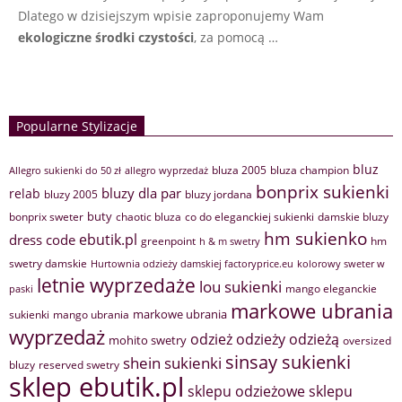
Dlatego w dzisiejszym wpisie zaproponujemy Wam
ekologiczne środki czystości
, za pomocą …
Popularne Stylizacje
bluz
bluza 2005
bluza champion
Allegro sukienki do 50 zł
allegro wyprzedaż
bonprix sukienki
bluzy dla par
relab
bluzy 2005
bluzy jordana
buty
bonprix sweter
chaotic bluza
co do eleganckiej sukienki
damskie bluzy
hm sukienko
ebutik.pl
dress code
greenpoint
hm
h & m swetry
swetry damskie
Hurtownia odzieży damskiej factoryprice.eu
kolorowy sweter w
letnie wyprzedaże
lou sukienki
mango eleganckie
paski
markowe ubrania
markowe ubrania
sukienki
mango ubrania
wyprzedaż
odzież
odzieży
odzieżą
mohito swetry
oversized
sinsay sukienki
shein sukienki
bluzy
reserved swetry
sklep ebutik.pl
sklepu odzieżowe
sklepu