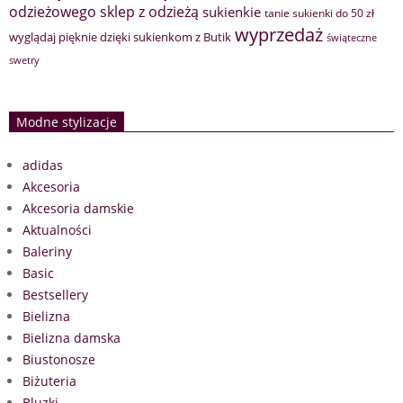
sklep z odzieżą
odzieżowego
sukienkie
tanie sukienki do 50 zł
wyprzedaż
wyglądaj pięknie dzięki sukienkom z Butik
świąteczne
swetry
Modne stylizacje
adidas
Akcesoria
Akcesoria damskie
Aktualności
Baleriny
Basic
Bestsellery
Bielizna
Bielizna damska
Biustonosze
Biżuteria
Bluzki