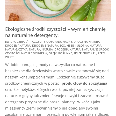
Ekologiczne środki czystości – wymień chemię
na naturalne detergenty!
2024-
IN:
DROGERIA
TAGGED:
BIODEGRADOWALNE
,
DROGERIA NATURA
,
DROGERIANATURA
,
DROGERIE NATURA
,
ECO
,
HEBE
,
I ULOTKA
,
N ATURA
,
12-
NATUR GAZETKA
,
NATURA
,
NATURA. DROGERIA NATURA
,
NATURALNE ŚRODKI
28
CZYSTOŚCI
,
NATURE DORGERIA
,
OLEJKI ROŚLINNE
,
SKLEP EBUTIK.PL
,
ZERO
WASTE
W dobie panującej mody na wszystko co naturalne i
bezpieczne dla środowiska warto chwilę zastanowić się nad
naszym konsumpcjonizmem. Codziennie zużywamy dużo
środków chemicznych w postaci
produktów do sprzątania
oraz kosmetyków, których resztki później zanieczyszczają
naturę. A gdyby tak zmienić swoje nawyki i zacząć stosować
detergenty przyjazne dla naszej planety? W końcu jako
mieszkańcy Ziemi powinniśmy o nią dbać, aby swoimi
zasobami służyła nam i przyszłym pokoleniom jak najdłużej.