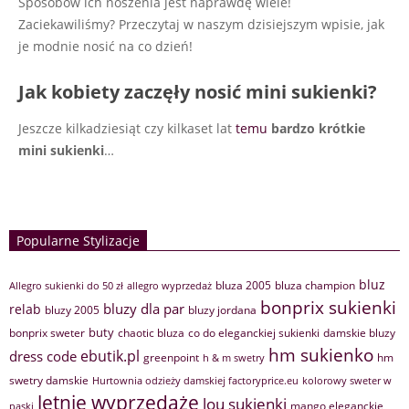
Sposobów ich noszenia jest naprawdę wiele!
Zaciekawiliśmy? Przeczytaj w naszym dzisiejszym wpisie, jak
je modnie nosić na co dzień!
Jak kobiety zaczęły nosić mini sukienki?
Jeszcze kilkadziesiąt czy kilkaset lat
temu
bardzo krótkie
mini sukienki
…
Popularne Stylizacje
bluz
bluza 2005
bluza champion
Allegro sukienki do 50 zł
allegro wyprzedaż
bonprix sukienki
bluzy dla par
relab
bluzy 2005
bluzy jordana
buty
bonprix sweter
chaotic bluza
co do eleganckiej sukienki
damskie bluzy
hm sukienko
ebutik.pl
dress code
greenpoint
hm
h & m swetry
swetry damskie
Hurtownia odzieży damskiej factoryprice.eu
kolorowy sweter w
letnie wyprzedaże
lou sukienki
mango eleganckie
paski