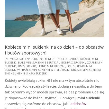
Kobiece mini sukienki na co dzień – do obcasów
i butów sportowych!
2022-
IN:
MODA
,
SUKIENKI
,
SUKIENKI MINI
TAGGED:
BARDZO KRÓTKIE MINI
SUKIENKI
,
BIAŁE MINI SUKIENKI Z EBUTIK.PL
,
BONPRIX SUKIENKI
,
CZARNE MINI
03-
SUKIENKI
,
HM SUKIENKO
,
LETNIE MINI SUKIENKI
,
LOU SUKIENKI
,
MINI
25
SUKIENKI W PRĄŻEK
,
MINI SUKIENKI W STYLU BASIC
,
OBCISŁE MINI SUKIENKI
,
SHEIN SUKIENKI
,
SINSAY SUKIENKI
Kobiety uwielbiają sukienki! I nie ma w tym absolutnie nic
dziwnego. Podkręcają stylizację, dodają seksapilu, a do tego
tak ogromny wybór modeli sprawia, że bez problemu uda się
je dopasować do każdej stylizacji. Co więcej,
mini sukienki
sprawdzą się zarówno do obcasów, jak i
adidasów
.