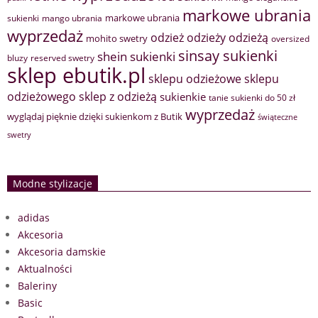
markowe ubrania
markowe ubrania
sukienki
mango ubrania
wyprzedaż
odzież
odzieży
odzieżą
mohito swetry
oversized
sinsay sukienki
shein sukienki
bluzy
reserved swetry
sklep ebutik.pl
sklepu odzieżowe
sklepu
sklep z odzieżą
odzieżowego
sukienkie
tanie sukienki do 50 zł
wyprzedaż
wyglądaj pięknie dzięki sukienkom z Butik
świąteczne
swetry
Modne stylizacje
adidas
Akcesoria
Akcesoria damskie
Aktualności
Baleriny
Basic