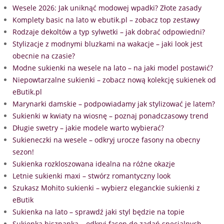
Wesele 2026: Jak uniknąć modowej wpadki? Złote zasady
Komplety basic na lato w ebutik.pl – zobacz top zestawy
Rodzaje dekoltów a typ sylwetki – jak dobrać odpowiedni?
Stylizacje z modnymi bluzkami na wakacje – jaki look jest
obecnie na czasie?
Modne sukienki na wesele na lato – na jaki model postawić?
Niepowtarzalne sukienki – zobacz nową kolekcję sukienek od
eButik.pl
Marynarki damskie – podpowiadamy jak stylizować je latem?
Sukienki w kwiaty na wiosnę – poznaj ponadczasowy trend
Długie swetry – jakie modele warto wybierać?
Sukieneczki na wesele – odkryj urocze fasony na obecny
sezon!
Sukienka rozkloszowana idealna na różne okazje
Letnie sukienki maxi – stwórz romantyczny look
Szukasz Mohito sukienki – wybierz eleganckie sukienki z
eButik
Sukienka na lato – sprawdź jaki styl będzie na topie
Sukienka hiszpanka – odkryj fason do zadań specjalnych