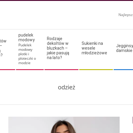
Najlepsz
pudelek
Rodzaje
modowy
ltów
dekoltów w
Sukienki na
Pudelek
–
Jeggins
bluzkach –
wesele
modowy
ą
damskie
jakie pasują
młodzieżowe
plotki i
e?
na lato?
ploteczki o
modzie
odzież