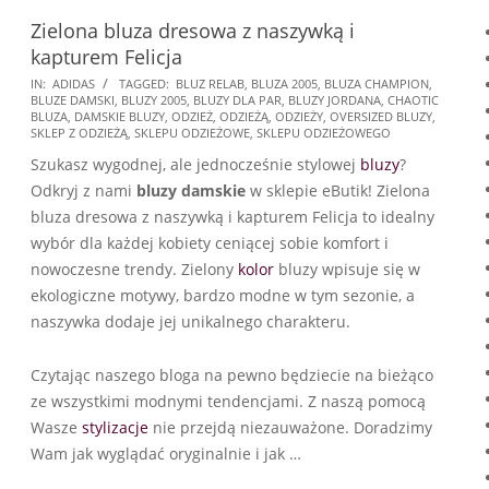
Zielona bluza dresowa z naszywką i
kapturem Felicja
2025-
IN:
ADIDAS
TAGGED:
BLUZ RELAB
,
BLUZA 2005
,
BLUZA CHAMPION
,
BLUZE DAMSKI
,
BLUZY 2005
,
BLUZY DLA PAR
,
BLUZY JORDANA
,
CHAOTIC
08-
BLUZA
,
DAMSKIE BLUZY
,
ODZIEŻ
,
ODZIEŻĄ
,
ODZIEŻY
,
OVERSIZED BLUZY
,
31
SKLEP Z ODZIEŻĄ
,
SKLEPU ODZIEŻOWE
,
SKLEPU ODZIEŻOWEGO
Szukasz wygodnej, ale jednocześnie stylowej
bluzy
?
Odkryj z nami
bluzy damskie
w sklepie eButik! Zielona
bluza dresowa z naszywką i kapturem Felicja to idealny
wybór dla każdej kobiety ceniącej sobie komfort i
nowoczesne trendy. Zielony
kolor
bluzy wpisuje się w
ekologiczne motywy, bardzo modne w tym sezonie, a
naszywka dodaje jej unikalnego charakteru.
Czytając naszego bloga na pewno będziecie na bieżąco
ze wszystkimi modnymi tendencjami. Z naszą pomocą
Wasze
stylizacje
nie przejdą niezauważone. Doradzimy
Wam jak wyglądać oryginalnie i jak …