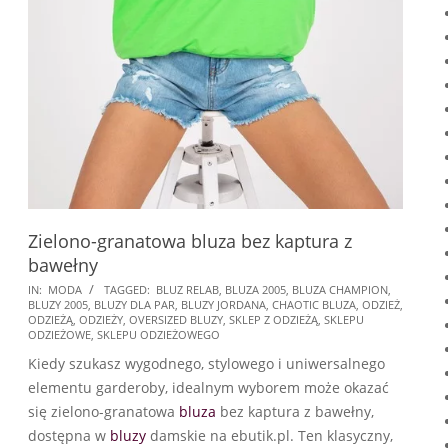
Zielono-granatowa bluza bez kaptura z
bawełny
2024-
IN:
MODA
TAGGED:
BLUZ RELAB
,
BLUZA 2005
,
BLUZA CHAMPION
,
BLUZY 2005
,
BLUZY DLA PAR
,
BLUZY JORDANA
,
CHAOTIC BLUZA
,
ODZIEŻ
,
07-
ODZIEŻĄ
,
ODZIEŻY
,
OVERSIZED BLUZY
,
SKLEP Z ODZIEŻĄ
,
SKLEPU
21
ODZIEŻOWE
,
SKLEPU ODZIEŻOWEGO
Kiedy szukasz wygodnego, stylowego i uniwersalnego
elementu garderoby, idealnym wyborem może okazać
się zielono-granatowa
bluza
bez kaptura z bawełny,
dostępna w
bluzy
damskie na ebutik.pl. Ten klasyczny,