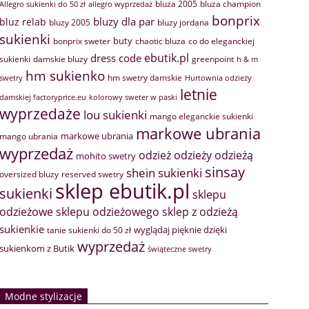
bluza 2005
bluza champion
Allegro sukienki do 50 zł
allegro wyprzedaż
bonprix
bluzy dla par
bluz relab
bluzy 2005
bluzy jordana
sukienki
buty
bonprix sweter
chaotic bluza
co do eleganckiej
ebutik.pl
dress code
sukienki
greenpoint
damskie bluzy
h & m
hm sukienko
hm swetry damskie
swetry
Hurtownia odzieży
letnie
damskiej factoryprice.eu
kolorowy sweter w paski
wyprzedaże
lou sukienki
mango eleganckie sukienki
markowe ubrania
markowe ubrania
mango ubrania
wyprzedaż
odzież
odzieży
odzieżą
mohito swetry
sinsay
shein sukienki
oversized bluzy
reserved swetry
sklep ebutik.pl
sukienki
sklepu
sklep z odzieżą
odzieżowe
sklepu odzieżowego
sukienkie
wyglądaj pięknie dzięki
tanie sukienki do 50 zł
wyprzedaż
sukienkom z Butik
świąteczne swetry
Modne stylizacje