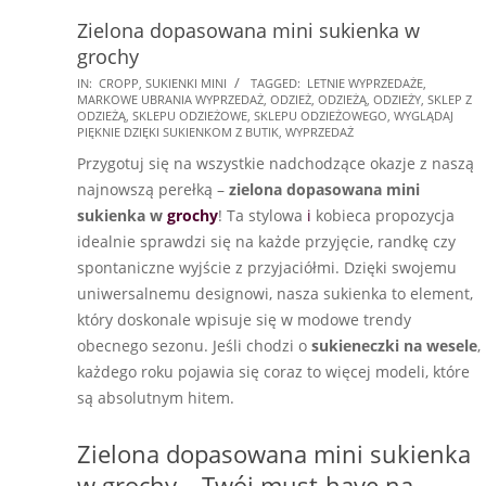
Zielona dopasowana mini sukienka w
grochy
2025-
IN:
CROPP
,
SUKIENKI MINI
TAGGED:
LETNIE WYPRZEDAŻE
,
MARKOWE UBRANIA WYPRZEDAŻ
,
ODZIEŻ
,
ODZIEŻĄ
,
ODZIEŻY
,
SKLEP Z
08-
ODZIEŻĄ
,
SKLEPU ODZIEŻOWE
,
SKLEPU ODZIEŻOWEGO
,
WYGLĄDAJ
31
PIĘKNIE DZIĘKI SUKIENKOM Z BUTIK
,
WYPRZEDAŻ
Przygotuj się na wszystkie nadchodzące okazje z naszą
najnowszą perełką –
zielona dopasowana mini
sukienka w
grochy
! Ta stylowa
i
kobieca propozycja
idealnie sprawdzi się na każde przyjęcie, randkę czy
spontaniczne wyjście z przyjaciółmi. Dzięki swojemu
uniwersalnemu designowi, nasza sukienka to element,
który doskonale wpisuje się w modowe trendy
obecnego sezonu. Jeśli chodzi o
sukieneczki na wesele
,
każdego roku pojawia się coraz to więcej modeli, które
są absolutnym hitem.
Zielona dopasowana mini sukienka
w grochy – Twój must-have na