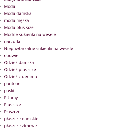
Moda
Moda damska
moda męska
Moda plus size
Modne sukienki na wesele
narzutki
Niepowtarzalne sukienki na wesele
obuwie
Odzież damska
Odzież plus size
Odzież z denimu
pantone
paski
Piżamy
Plus size
Płaszcze
płaszcze damskie
płaszcze zimowe