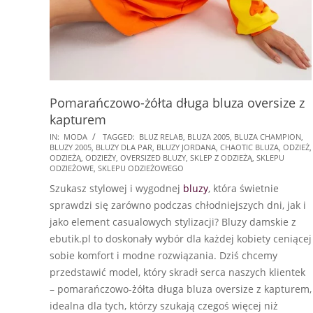
Pomarańczowo-żółta długa bluza oversize z
kapturem
2024-
IN:
MODA
TAGGED:
BLUZ RELAB
,
BLUZA 2005
,
BLUZA CHAMPION
,
BLUZY 2005
,
BLUZY DLA PAR
,
BLUZY JORDANA
,
CHAOTIC BLUZA
,
ODZIEŻ
,
07-
ODZIEŻĄ
,
ODZIEŻY
,
OVERSIZED BLUZY
,
SKLEP Z ODZIEŻĄ
,
SKLEPU
21
ODZIEŻOWE
,
SKLEPU ODZIEŻOWEGO
Szukasz stylowej i wygodnej
bluzy
, która świetnie
sprawdzi się zarówno podczas chłodniejszych dni, jak i
jako element casualowych stylizacji? Bluzy damskie z
ebutik.pl to doskonały wybór dla każdej kobiety ceniącej
sobie komfort i modne rozwiązania. Dziś chcemy
przedstawić model, który skradł serca naszych klientek
– pomarańczowo-żółta długa bluza oversize z kapturem,
idealna dla tych, którzy szukają czegoś więcej niż