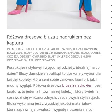
Różowa dresowa bluza z nadrukiem bez
kaptura
2024-
IN:
MODA
TAGGED:
BLUZ RELAB
,
BLUZA 2005
,
BLUZA CHAMPION
,
BLUZY 2005
,
BLUZY DLA PAR
,
BLUZY JORDANA
,
CHAOTIC BLUZA
,
ODZIEŻ
,
07-
ODZIEŻĄ
,
ODZIEŻY
,
OVERSIZED BLUZY
,
SKLEP Z ODZIEŻĄ
,
SKLEPU
21
ODZIEŻOWE
,
SKLEPU ODZIEŻOWEGO
Poszukujesz stylowej i wygodnej odzieży, idealnej na co
dzień? Bluzy damskie z ebutik.pl to doskonały wybór dla
każdej kobiety, która ceni sobie zarówno komfort, jak i
modny wygląd. Różowa dresowa
bluza z nadrukiem
bez
kaptura, to jeden z hitów naszej kolekcji, który świetnie
sprawdzi się w różnorodnych, casualowych stylizacjach.
Bluza wykonana jest z wysokiej jakości materiałów,
które zapewniają trwałość i wygodę noszenia na co