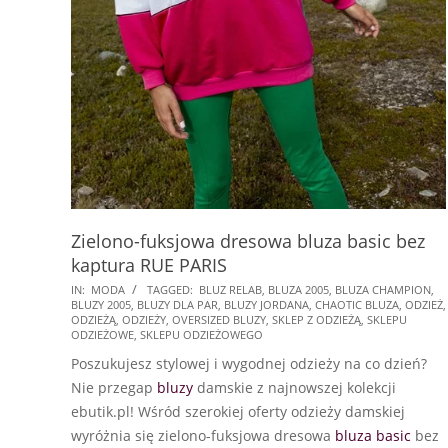
Zielono-fuksjowa dresowa bluza basic bez
kaptura RUE PARIS
2024-
IN:
MODA
TAGGED:
BLUZ RELAB
,
BLUZA 2005
,
BLUZA CHAMPION
,
BLUZY 2005
,
BLUZY DLA PAR
,
BLUZY JORDANA
,
CHAOTIC BLUZA
,
ODZIEŻ
,
07-
ODZIEŻĄ
,
ODZIEŻY
,
OVERSIZED BLUZY
,
SKLEP Z ODZIEŻĄ
,
SKLEPU
21
ODZIEŻOWE
,
SKLEPU ODZIEŻOWEGO
Poszukujesz stylowej i wygodnej odzieży na co dzień?
Nie przegap
bluzy
damskie z najnowszej kolekcji
ebutik.pl! Wśród szerokiej oferty odzieży damskiej
wyróżnia się zielono-fuksjowa dresowa
bluza
basic
bez