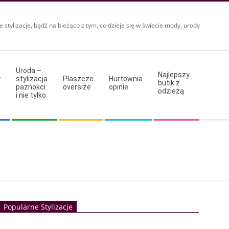
e stylizacje, bądź na bieżąco z tym, co dzieje się w świecie mody, urody
Uroda –
Najlepszy
y
stylizacja
Płaszcze
Hurtownia
butik z
paznokci
oversize
opinie
odzieżą
i nie tylko
Popularne Stylizacje