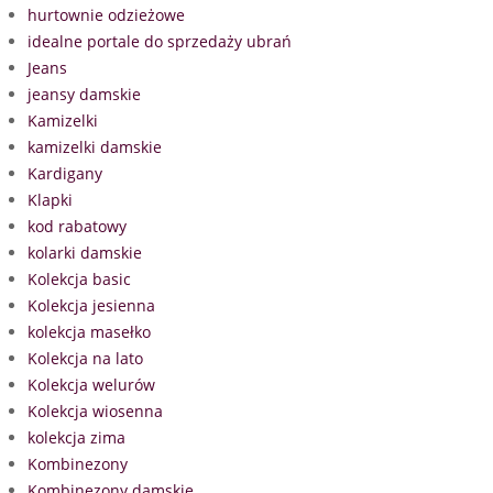
hurtownie odzieżowe
idealne portale do sprzedaży ubrań
Jeans
jeansy damskie
Kamizelki
kamizelki damskie
Kardigany
Klapki
kod rabatowy
kolarki damskie
Kolekcja basic
Kolekcja jesienna
kolekcja masełko
Kolekcja na lato
Kolekcja welurów
Kolekcja wiosenna
kolekcja zima
Kombinezony
Kombinezony damskie