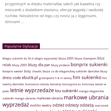
przyjemnych w dotyku materiałów, takich jak bawełna czy
mieszanki z dodatkiem elastanu, oferuje wygodę i swobodę
ruchów. Niezależnie od tego, czy nosisz ją z legginsami,
dżinsami …
Popularne Stylizacje
bluz
bluza 2005
bluza champion
Allegro sukienki do 50 zł
allegro wyprzedaż
bonprix sukienki
bluzy dla par
relab
bluzy 2005
bluzy jordana
buty
bonprix sweter
chaotic bluza
co do eleganckiej sukienki
damskie bluzy
hm sukienko
ebutik.pl
dress code
greenpoint
hm
h & m swetry
swetry damskie
Hurtownia odzieży damskiej factoryprice.eu
kolorowy sweter w
letnie wyprzedaże
lou sukienki
mango eleganckie
paski
markowe ubrania
markowe ubrania
sukienki
mango ubrania
wyprzedaż
odzież
odzieży
odzieżą
mohito swetry
oversized