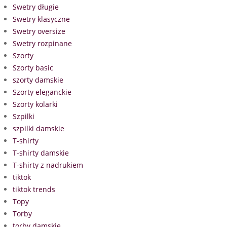
Swetry długie
Swetry klasyczne
Swetry oversize
Swetry rozpinane
Szorty
Szorty basic
szorty damskie
Szorty eleganckie
Szorty kolarki
Szpilki
szpilki damskie
T-shirty
T-shirty damskie
T-shirty z nadrukiem
tiktok
tiktok trends
Topy
Torby
torby damskie