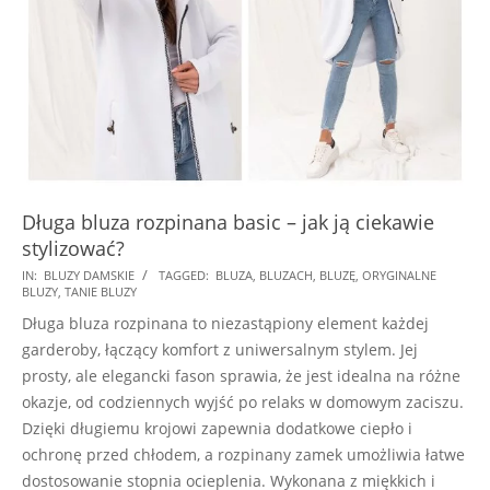
Długa bluza rozpinana basic – jak ją ciekawie
stylizować?
2024-
IN:
BLUZY DAMSKIE
TAGGED:
BLUZA
,
BLUZACH
,
BLUZĘ
,
ORYGINALNE
BLUZY
,
TANIE BLUZY
12-
Długa bluza rozpinana to niezastąpiony element każdej
27
garderoby, łączący komfort z uniwersalnym stylem. Jej
prosty, ale elegancki fason sprawia, że jest idealna na różne
okazje, od codziennych wyjść po relaks w domowym zaciszu.
Dzięki długiemu krojowi zapewnia dodatkowe ciepło i
ochronę przed chłodem, a rozpinany zamek umożliwia łatwe
dostosowanie stopnia ocieplenia. Wykonana z miękkich i