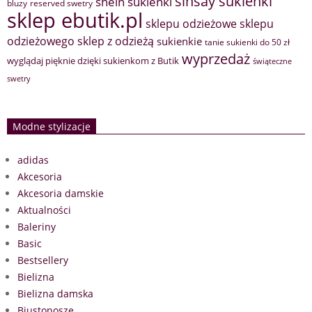
sinsay sukienki
shein sukienki
bluzy
reserved swetry
sklep ebutik.pl
sklepu odzieżowe
sklepu
sklep z odzieżą
odzieżowego
sukienkie
tanie sukienki do 50 zł
wyprzedaż
wyglądaj pięknie dzięki sukienkom z Butik
świąteczne
swetry
Modne stylizacje
adidas
Akcesoria
Akcesoria damskie
Aktualności
Baleriny
Basic
Bestsellery
Bielizna
Bielizna damska
Biustonosze