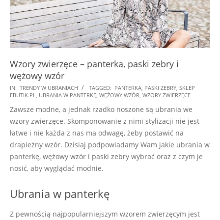
Wzory zwierzęce – panterka, paski zebry i
wężowy wzór
2025-
IN:
TRENDY W UBRANIACH
TAGGED:
PANTERKA
,
PASKI ZEBRY
,
SKLEP
EBUTIK.PL
,
UBRANIA W PANTERKĘ
,
WĘŻOWY WZÓR
,
WZORY ZWIERZĘCE
08-
Zawsze modne, a jednak rzadko noszone są ubrania we
26
wzory zwierzęce. Skomponowanie z nimi stylizacji nie jest
łatwe i nie każda z nas ma odwagę, żeby postawić na
drapieżny wzór. Dzisiaj podpowiadamy Wam jakie ubrania w
panterkę, wężowy wzór i paski zebry wybrać oraz z czym je
nosić, aby wyglądać modnie.
Ubrania w panterkę
Z pewnością najpopularniejszym wzorem zwierzęcym jest