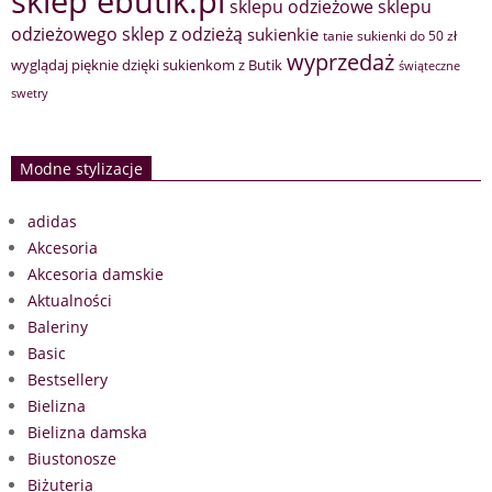
sklep ebutik.pl
sklepu odzieżowe
sklepu
sklep z odzieżą
odzieżowego
sukienkie
tanie sukienki do 50 zł
wyprzedaż
wyglądaj pięknie dzięki sukienkom z Butik
świąteczne
swetry
Modne stylizacje
adidas
Akcesoria
Akcesoria damskie
Aktualności
Baleriny
Basic
Bestsellery
Bielizna
Bielizna damska
Biustonosze
Biżuteria