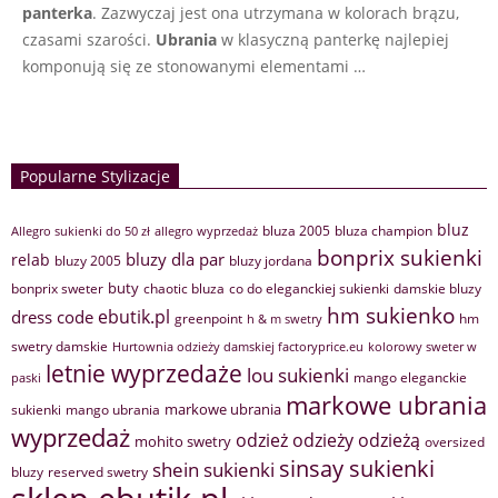
panterka
. Zazwyczaj jest ona utrzymana w kolorach brązu,
czasami szarości.
Ubrania
w klasyczną panterkę najlepiej
komponują się ze stonowanymi elementami …
Popularne Stylizacje
bluz
bluza 2005
bluza champion
Allegro sukienki do 50 zł
allegro wyprzedaż
bonprix sukienki
bluzy dla par
relab
bluzy 2005
bluzy jordana
buty
bonprix sweter
chaotic bluza
co do eleganckiej sukienki
damskie bluzy
hm sukienko
ebutik.pl
dress code
greenpoint
hm
h & m swetry
swetry damskie
Hurtownia odzieży damskiej factoryprice.eu
kolorowy sweter w
letnie wyprzedaże
lou sukienki
mango eleganckie
paski
markowe ubrania
markowe ubrania
sukienki
mango ubrania
wyprzedaż
odzież
odzieży
odzieżą
mohito swetry
oversized
sinsay sukienki
shein sukienki
bluzy
reserved swetry