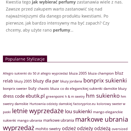
Kwestia tego
jak wybierać perfumy
zastanawia wiele z nas.
Zawsze przed zakupem warto zastanowić się nad
najważniejszymi dla danego produktu kwestiami. Po
pierwsze, jak bardzo intensywny ma być zapach? Czy
chcemy, aby użyte rano
perfumy
…
Popularne Stylizacje
bluz
bluza 2005
bluza champion
Allegro sukienki do 50 zł
allegro wyprzedaż
bonprix sukienki
bluzy dla par
relab
bluzy 2005
bluzy jordana
buty
bonprix sweter
chaotic bluza
co do eleganckiej sukienki
damskie bluzy
hm sukienko
ebutik.pl
dress code
greenpoint
hm
h & m swetry
swetry damskie
Hurtownia odzieży damskiej factoryprice.eu
kolorowy sweter w
letnie wyprzedaże
lou sukienki
mango eleganckie
paski
markowe ubrania
markowe ubrania
sukienki
mango ubrania
wyprzedaż
odzież
odzieży
odzieżą
mohito swetry
oversized