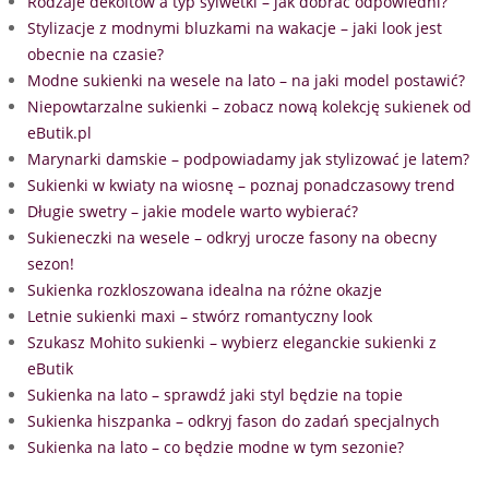
Rodzaje dekoltów a typ sylwetki – jak dobrać odpowiedni?
Stylizacje z modnymi bluzkami na wakacje – jaki look jest
obecnie na czasie?
Modne sukienki na wesele na lato – na jaki model postawić?
Niepowtarzalne sukienki – zobacz nową kolekcję sukienek od
eButik.pl
Marynarki damskie – podpowiadamy jak stylizować je latem?
Sukienki w kwiaty na wiosnę – poznaj ponadczasowy trend
Długie swetry – jakie modele warto wybierać?
Sukieneczki na wesele – odkryj urocze fasony na obecny
sezon!
Sukienka rozkloszowana idealna na różne okazje
Letnie sukienki maxi – stwórz romantyczny look
Szukasz Mohito sukienki – wybierz eleganckie sukienki z
eButik
Sukienka na lato – sprawdź jaki styl będzie na topie
Sukienka hiszpanka – odkryj fason do zadań specjalnych
Sukienka na lato – co będzie modne w tym sezonie?