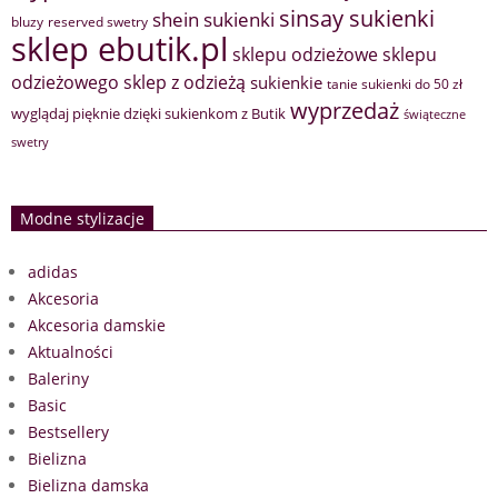
sinsay sukienki
shein sukienki
bluzy
reserved swetry
sklep ebutik.pl
sklepu odzieżowe
sklepu
sklep z odzieżą
odzieżowego
sukienkie
tanie sukienki do 50 zł
wyprzedaż
wyglądaj pięknie dzięki sukienkom z Butik
świąteczne
swetry
Modne stylizacje
adidas
Akcesoria
Akcesoria damskie
Aktualności
Baleriny
Basic
Bestsellery
Bielizna
Bielizna damska