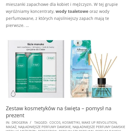
mieszanki zapachowe dla kobiet i mężczyzn. W tej grupie
wyróżniamy koncentraty,
wody toaletowe
oraz wody
perfumowane, z których najsilniejszy zapach mają te
pierwsze. …
Zestaw kosmetyków na święta – pomysł na
prezent
2024-
IN:
DROGERIA
TAGGED:
COCOS
,
KOSMETYKI
,
MAKE UP REVOLUTION
,
MASAŻ
,
NAJŁADNIEJSZE PERFUMY DAMSKIE
,
NAJŁADNIEJSZE PERFUMY DAMSKIE
11-