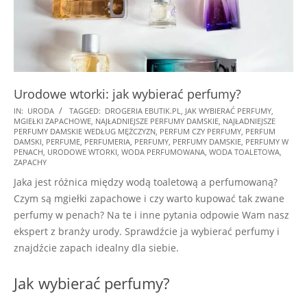
Urodowe wtorki: jak wybierać perfumy?
2024-
IN:
URODA
TAGGED:
DROGERIA EBUTIK.PL
,
JAK WYBIERAĆ PERFUMY
,
MGIEŁKI ZAPACHOWE
,
NAJŁADNIEJSZE PERFUMY DAMSKIE
,
NAJŁADNIEJSZE
10-
PERFUMY DAMSKIE WEDŁUG MĘŻCZYZN
,
PERFUM CZY PERFUMY
,
PERFUM
17
DAMSKI
,
PERFUME
,
PERFUMERIA
,
PERFUMY
,
PERFUMY DAMSKIE
,
PERFUMY W
PENACH
,
URODOWE WTORKI
,
WODA PERFUMOWANA
,
WODA TOALETOWA
,
ZAPACHY
Jaka jest różnica między wodą toaletową a perfumowaną?
Czym są mgiełki zapachowe i czy warto kupować tak zwane
perfumy w penach? Na te i inne pytania odpowie Wam nasz
ekspert z branży urody. Sprawdźcie ja wybierać perfumy i
znajdźcie zapach idealny dla siebie.
Jak wybierać perfumy?