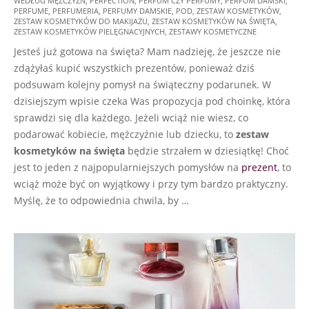
WEDŁUG MĘŻCZYZN
,
PERFECTION
,
PERFUM CZY PERFUMY
,
PERFUM DAMSKI
,
25
PERFUME
,
PERFUMERIA
,
PERFUMY DAMSKIE
,
POD
,
ZESTAW KOSMETYKÓW
,
ZESTAW KOSMETYKÓW DO MAKIJAŻU
,
ZESTAW KOSMETYKÓW NA ŚWIĘTA
,
ZESTAW KOSMETYKÓW PIELĘGNACYJNYCH
,
ZESTAWY KOSMETYCZNE
Jesteś już gotowa na święta? Mam nadzieję, że jeszcze nie
zdążyłaś kupić wszystkich prezentów, ponieważ dziś
podsuwam kolejny pomysł na świąteczny podarunek. W
dzisiejszym wpisie czeka Was propozycja pod choinkę, która
sprawdzi się dla każdego. Jeżeli wciąż nie wiesz, co
podarować kobiecie, mężczyźnie lub dziecku, to
zestaw
kosmetyków na święta
będzie strzałem w dziesiątkę! Choć
jest to jeden z najpopularniejszych pomysłów na
prezent
, to
wciąż może być on wyjątkowy i przy tym bardzo praktyczny.
Myślę, że to odpowiednia chwila, by …