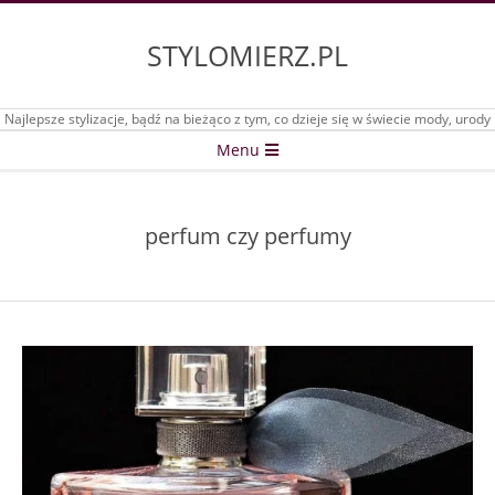
Skip
to
STYLOMIERZ.PL
content
Najlepsze stylizacje, bądź na bieżąco z tym, co dzieje się w świecie mody, urody
Secondary
Menu
Navigation
Menu
perfum czy perfumy