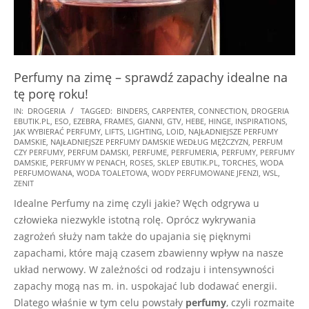
Perfumy na zimę – sprawdź zapachy idealne na
tę porę roku!
2024-
IN:
DROGERIA
TAGGED:
BINDERS
,
CARPENTER
,
CONNECTION
,
DROGERIA
EBUTIK.PL
,
ESO
,
EZEBRA
,
FRAMES
,
GIANNI
,
GTV
,
HEBE
,
HINGE
,
INSPIRATIONS
,
11-
JAK WYBIERAĆ PERFUMY
,
LIFTS
,
LIGHTING
,
LOID
,
NAJŁADNIEJSZE PERFUMY
29
DAMSKIE
,
NAJŁADNIEJSZE PERFUMY DAMSKIE WEDŁUG MĘŻCZYZN
,
PERFUM
CZY PERFUMY
,
PERFUM DAMSKI
,
PERFUME
,
PERFUMERIA
,
PERFUMY
,
PERFUMY
DAMSKIE
,
PERFUMY W PENACH
,
ROSES
,
SKLEP EBUTIK.PL
,
TORCHES
,
WODA
PERFUMOWANA
,
WODA TOALETOWA
,
WODY PERFUMOWANE JFENZI
,
WSL
,
ZENIT
Idealne Perfumy na zimę czyli jakie? Węch odgrywa u
człowieka niezwykle istotną rolę. Oprócz wykrywania
zagrożeń służy nam także do upajania się pięknymi
zapachami, które mają czasem zbawienny wpływ na nasze
układ nerwowy. W zależności od rodzaju i intensywności
zapachy mogą nas m. in. uspokajać lub dodawać energii.
Dlatego właśnie w tym celu powstały
perfumy
, czyli rozmaite