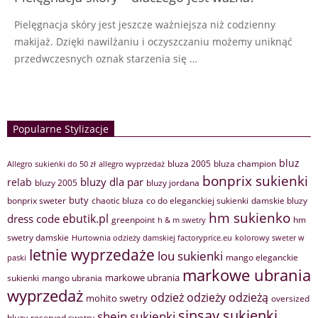
Pielęgnacja skóry jest jeszcze ważniejsza niż codzienny
makijaż. Dzięki nawilżaniu i oczyszczaniu możemy uniknąć
przedwczesnych oznak starzenia się …
Popularne Stylizacje
bluz
bluza 2005
bluza champion
Allegro sukienki do 50 zł
allegro wyprzedaż
bonprix sukienki
bluzy dla par
relab
bluzy 2005
bluzy jordana
buty
bonprix sweter
chaotic bluza
co do eleganckiej sukienki
damskie bluzy
hm sukienko
ebutik.pl
dress code
greenpoint
hm
h & m swetry
swetry damskie
Hurtownia odzieży damskiej factoryprice.eu
kolorowy sweter w
letnie wyprzedaże
lou sukienki
mango eleganckie
paski
markowe ubrania
markowe ubrania
sukienki
mango ubrania
wyprzedaż
odzież
odzieży
odzieżą
mohito swetry
oversized
sinsay sukienki
shein sukienki
bluzy
reserved swetry