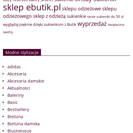
sklep ebutik.pl
sklepu odzieżowe
sklepu
sklep z odzieżą
odzieżowego
sukienkie
tanie sukienki do 50 zł
wyprzedaż
wyglądaj pięknie dzięki sukienkom z Butik
świąteczne
swetry
Modne stylizacje
adidas
Akcesoria
Akcesoria damskie
Aktualności
Baleriny
Basic
Bestsellery
Bielizna
Bielizna damska
Biustonosze