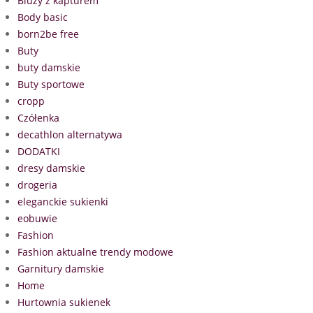
Bluzy z kapturem
Body basic
born2be free
Buty
buty damskie
Buty sportowe
cropp
Czółenka
decathlon alternatywa
DODATKI
dresy damskie
drogeria
eleganckie sukienki
eobuwie
Fashion
Fashion aktualne trendy modowe
Garnitury damskie
Home
Hurtownia sukienek