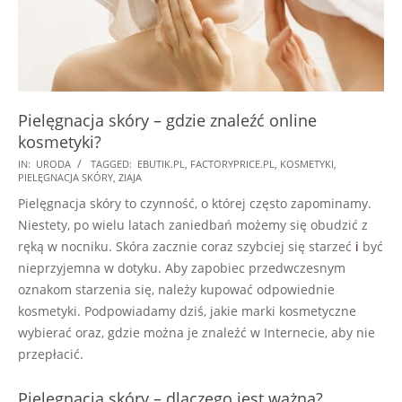
Pielęgnacja skóry – gdzie znaleźć online
kosmetyki?
2018-
IN:
URODA
TAGGED:
EBUTIK.PL
,
FACTORYPRICE.PL
,
KOSMETYKI
,
PIELĘGNACJA SKÓRY
,
ZIAJA
09-
Pielęgnacja skóry to czynność, o której często zapominamy.
19
Niestety, po wielu latach zaniedbań możemy się obudzić z
ręką w nocniku. Skóra zacznie coraz szybciej się starzeć
i
być
nieprzyjemna w dotyku. Aby zapobiec przedwczesnym
oznakom starzenia się, należy kupować odpowiednie
kosmetyki. Podpowiadamy dziś, jakie marki kosmetyczne
wybierać oraz, gdzie można je znaleźć w Internecie, aby nie
przepłacić.
Pielęgnacja skóry – dlaczego jest ważna?