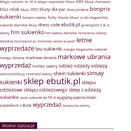
bluza 2005
bluza champion
Allegro sukienki do 50 zł
allegro wyprzedaż
bonprix
bluzy dla par
bluz relab
bluzy 2005
bluzy jordana
sukienki
buty
bonprix sweter
chaotic bluza
co do eleganckiej
ebutik.pl
dress code
sukienki
greenpoint
damskie bluzy
h & m
hm sukienko
hm swetry damskie
swetry
Hurtownia odzieży
letnie
damskiej factoryprice.eu
kolorowy sweter w paski
wyprzedaże
lou sukienki
mango eleganckie sukienki
markowe ubrania
markowe ubrania
mango ubrania
wyprzedaż
odzież
odzieży
odzieżą
mohito swetry
sinsay
shein sukienki
oversized bluzy
reserved swetry
sklep ebutik.pl
sukienki
sklepu
sklep z odzieżą
odzieżowe
sklepu odzieżowego
sukienkie
wyglądaj pięknie dzięki
tanie sukienki do 50 zł
wyprzedaż
sukienkom z Butik
świąteczne swetry
Modne stylizacje