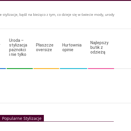
e stylizacje, bądź na bieżąco z tym, co dzieje się w świecie mody, urody
Uroda –
Najlepszy
y
stylizacja
Płaszcze
Hurtownia
butik z
paznokci
oversize
opinie
odzieżą
i nie tylko
Popularne Stylizacje