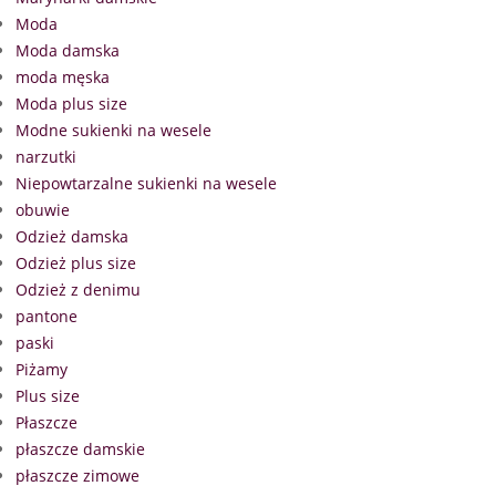
Moda
Moda damska
moda męska
Moda plus size
Modne sukienki na wesele
narzutki
Niepowtarzalne sukienki na wesele
obuwie
Odzież damska
Odzież plus size
Odzież z denimu
pantone
paski
Piżamy
Plus size
Płaszcze
płaszcze damskie
płaszcze zimowe