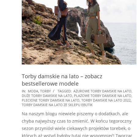
Torby damskie na lato – zobacz
bestsellerowe modele
2022-
IN:
MODA
,
TORBY
TAGGED:
AŻUROWE TORBY DAMSKIE NA LATO
,
DUŻE TORBY DAMSKIE NA LATO
,
PLAŻOWE TORBY DAMSKIE NA LATO
,
06-
PLECIONE TORBY DAMSKIE NA LATO
,
TORBY DAMSKIE NA LATO 2022
,
07
TORBY DAMSKIE NA LATO ZE SKLEPU EBUTIK
Na naszym blogu niewiele piszemy o dodatkach, ale
chyba najwyższy czas to zmienić. W końcu tegoroczny
sezon przyniósł wiele ciekawych projektów torebek, o
których aż wstyd byłoby tutaj nie wspomnieć! Tworząc