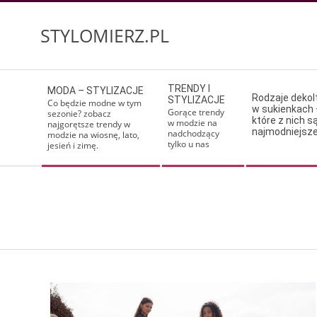
Skip
to
STYLOMIERZ.PL
content
Secondary
TRENDY I
MODA – STYLIZACJE
Navigation
Rodzaje deko
STYLIZACJE
Co będzie modne w tym
w sukienkach 
Menu
Gorące trendy
sezonie? zobacz
które z nich s
w modzie na
najgorętsze trendy w
najmodniejsz
nadchodzący
modzie na wiosnę, lato,
tylko u nas
jesień i zimę.