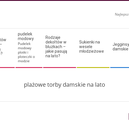
Najlepsz
pudelek
Rodzaje
modowy
ltów
dekoltów w
Sukienki na
Pudelek
–
Jeggins
bluzkach –
wesele
modowy
ą
damskie
jakie pasują
młodzieżowe
plotki i
e?
na lato?
ploteczki o
modzie
plażowe torby damskie na lato