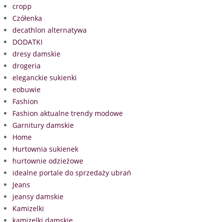
cropp
Czółenka
decathlon alternatywa
DODATKI
dresy damskie
drogeria
eleganckie sukienki
eobuwie
Fashion
Fashion aktualne trendy modowe
Garnitury damskie
Home
Hurtownia sukienek
hurtownie odzieżowe
idealne portale do sprzedaży ubrań
Jeans
jeansy damskie
Kamizelki
kamizelki damskie