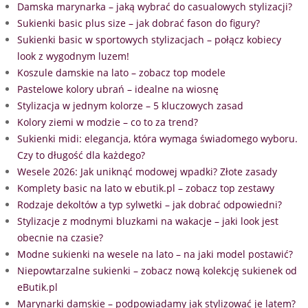
Damska marynarka – jaką wybrać do casualowych stylizacji?
Sukienki basic plus size – jak dobrać fason do figury?
Sukienki basic w sportowych stylizacjach – połącz kobiecy
look z wygodnym luzem!
Koszule damskie na lato – zobacz top modele
Pastelowe kolory ubrań – idealne na wiosnę
Stylizacja w jednym kolorze – 5 kluczowych zasad
Kolory ziemi w modzie – co to za trend?
Sukienki midi: elegancja, która wymaga świadomego wyboru.
Czy to długość dla każdego?
Wesele 2026: Jak uniknąć modowej wpadki? Złote zasady
Komplety basic na lato w ebutik.pl – zobacz top zestawy
Rodzaje dekoltów a typ sylwetki – jak dobrać odpowiedni?
Stylizacje z modnymi bluzkami na wakacje – jaki look jest
obecnie na czasie?
Modne sukienki na wesele na lato – na jaki model postawić?
Niepowtarzalne sukienki – zobacz nową kolekcję sukienek od
eButik.pl
Marynarki damskie – podpowiadamy jak stylizować je latem?