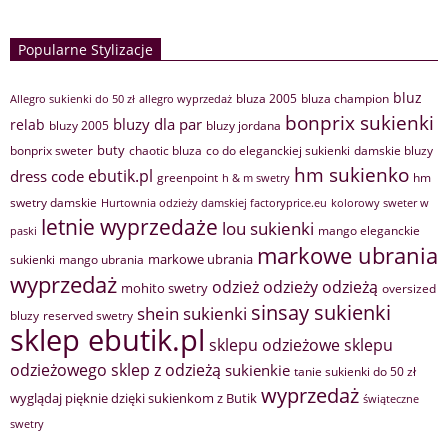
Popularne Stylizacje
bluz
bluza 2005
bluza champion
Allegro sukienki do 50 zł
allegro wyprzedaż
bonprix sukienki
bluzy dla par
relab
bluzy 2005
bluzy jordana
buty
bonprix sweter
chaotic bluza
co do eleganckiej sukienki
damskie bluzy
hm sukienko
ebutik.pl
dress code
greenpoint
hm
h & m swetry
swetry damskie
Hurtownia odzieży damskiej factoryprice.eu
kolorowy sweter w
letnie wyprzedaże
lou sukienki
mango eleganckie
paski
markowe ubrania
markowe ubrania
sukienki
mango ubrania
wyprzedaż
odzież
odzieży
odzieżą
mohito swetry
oversized
sinsay sukienki
shein sukienki
bluzy
reserved swetry
sklep ebutik.pl
sklepu odzieżowe
sklepu
sklep z odzieżą
odzieżowego
sukienkie
tanie sukienki do 50 zł
wyprzedaż
wyglądaj pięknie dzięki sukienkom z Butik
świąteczne
swetry