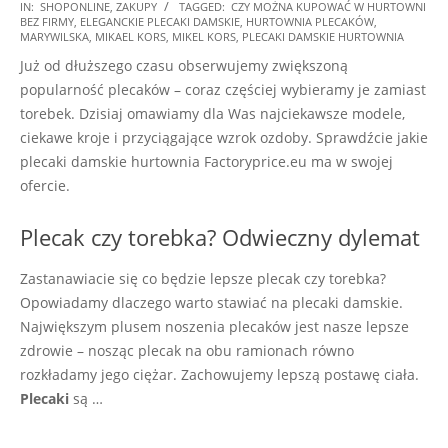
2025-
IN:
SHOPONLINE
,
ZAKUPY
TAGGED:
CZY MOŻNA KUPOWAĆ W HURTOWNI
BEZ FIRMY
,
ELEGANCKIE PLECAKI DAMSKIE
,
HURTOWNIA PLECAKÓW
,
02-
MARYWILSKA
,
MIKAEL KORS
,
MIKEL KORS
,
PLECAKI DAMSKIE HURTOWNIA
01
Już od dłuższego czasu obserwujemy zwiększoną
popularność plecaków – coraz częściej wybieramy je zamiast
torebek. Dzisiaj omawiamy dla Was najciekawsze modele,
ciekawe kroje i przyciągające wzrok ozdoby. Sprawdźcie jakie
plecaki damskie hurtownia Factoryprice.eu ma w swojej
ofercie.
Plecak czy torebka? Odwieczny dylemat
Zastanawiacie się co będzie lepsze plecak czy torebka?
Opowiadamy dlaczego warto stawiać na plecaki damskie.
Największym plusem noszenia plecaków jest nasze lepsze
zdrowie – nosząc plecak na obu ramionach równo
rozkładamy jego ciężar. Zachowujemy lepszą postawę ciała.
Plecaki
są …