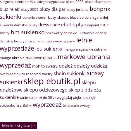
bluza 2005
bluza champion
Allegro sukienki do 50 zł
allegro wyprzedaż
bonprix
bluzy dla par
bluz relab
bluzy 2005
bluzy jordana
sukienki
buty
bonprix sweter
chaotic bluza
co do eleganckiej
ebutik.pl
dress code
sukienki
greenpoint
damskie bluzy
h & m
hm sukienko
hm swetry damskie
swetry
Hurtownia odzieży
letnie
damskiej factoryprice.eu
kolorowy sweter w paski
wyprzedaże
lou sukienki
mango eleganckie sukienki
markowe ubrania
markowe ubrania
mango ubrania
wyprzedaż
odzież
odzieży
odzieżą
mohito swetry
sinsay
shein sukienki
oversized bluzy
reserved swetry
sklep ebutik.pl
sukienki
sklepu
sklep z odzieżą
odzieżowe
sklepu odzieżowego
sukienkie
wyglądaj pięknie dzięki
tanie sukienki do 50 zł
wyprzedaż
sukienkom z Butik
świąteczne swetry
Modne stylizacje