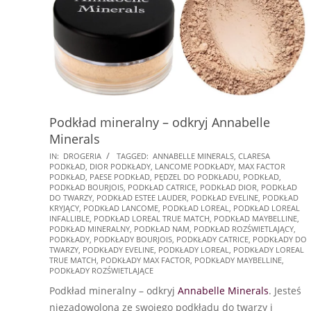
Podkład mineralny – odkryj Annabelle
Minerals
2025-
IN:
DROGERIA
TAGGED:
ANNABELLE MINERALS
,
CLARESA
PODKŁAD
,
DIOR PODKŁADY
,
LANCOME PODKŁADY
,
MAX FACTOR
01-
PODKŁAD
,
PAESE PODKŁAD
,
PĘDZEL DO PODKŁADU
,
PODKŁAD
,
19
PODKŁAD BOURJOIS
,
PODKŁAD CATRICE
,
PODKŁAD DIOR
,
PODKŁAD
DO TWARZY
,
PODKŁAD ESTEE LAUDER
,
PODKŁAD EVELINE
,
PODKŁAD
KRYJĄCY
,
PODKŁAD LANCOME
,
PODKŁAD LOREAL
,
PODKŁAD LOREAL
INFALLIBLE
,
PODKŁAD LOREAL TRUE MATCH
,
PODKŁAD MAYBELLINE
,
PODKŁAD MINERALNY
,
PODKŁAD NAM
,
PODKŁAD ROZŚWIETLAJĄCY
,
PODKŁADY
,
PODKŁADY BOURJOIS
,
PODKŁADY CATRICE
,
PODKŁADY DO
TWARZY
,
PODKŁADY EVELINE
,
PODKŁADY LOREAL
,
PODKŁADY LOREAL
TRUE MATCH
,
PODKŁADY MAX FACTOR
,
PODKŁADY MAYBELLINE
,
PODKŁADY ROZŚWIETLAJĄCE
Podkład mineralny – odkryj
Annabelle Minerals
. Jesteś
niezadowolona ze swojego podkładu do twarzy i