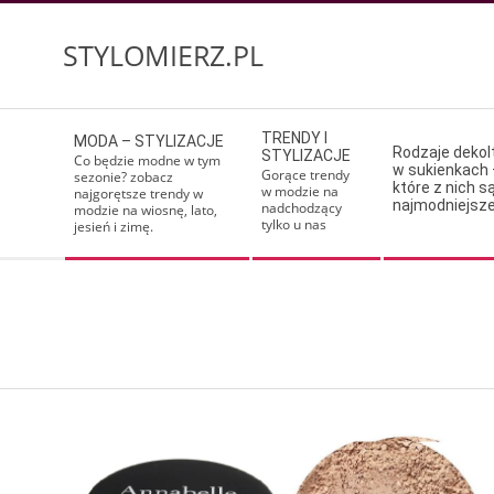
Skip
to
STYLOMIERZ.PL
content
Secondary
TRENDY I
MODA – STYLIZACJE
Navigation
Rodzaje deko
STYLIZACJE
Co będzie modne w tym
w sukienkach 
Menu
Gorące trendy
sezonie? zobacz
które z nich s
w modzie na
najgorętsze trendy w
najmodniejsz
nadchodzący
modzie na wiosnę, lato,
tylko u nas
jesień i zimę.