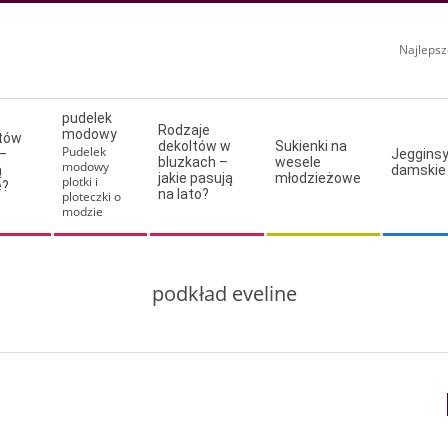
Najlepsz
pudelek
Rodzaje
modowy
ltów
dekoltów w
Sukienki na
Pudelek
–
Jeggins
bluzkach –
wesele
modowy
ą
damskie
jakie pasują
młodzieżowe
plotki i
e?
na lato?
ploteczki o
modzie
podkład eveline