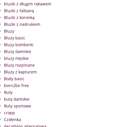
bluzki z długim rękawem
Bluzki z falbaną
Bluzki z koronką
Bluzki z nadrukiem
Bluzy
Bluzy basic
Bluzy bomberki
Bluzy damskie
bluzy męskie
Bluzy rozpinane
Bluzy z kapturem
Body basic
born2be free
Buty
buty damskie
Buty sportowe
cropp
Czółenka
decathlon alternatywa