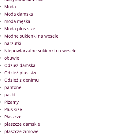
Moda
Moda damska
moda męska
Moda plus size
Modne sukienki na wesele
narzutki
Niepowtarzalne sukienki na wesele
obuwie
Odzież damska
Odzież plus size
Odzież z denimu
pantone
paski
Piżamy
Plus size
Płaszcze
płaszcze damskie
płaszcze zimowe