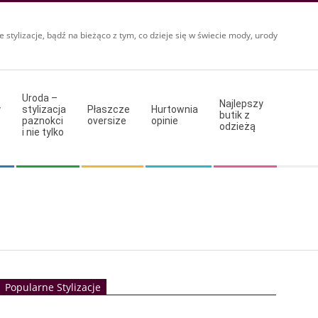
e stylizacje, bądź na bieżąco z tym, co dzieje się w świecie mody, urody
Uroda –
Najlepszy
y
stylizacja
Płaszcze
Hurtownia
butik z
paznokci
oversize
opinie
odzieżą
i nie tylko
Popularne Stylizacje