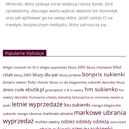
Minerals, który zyskuje coraz większą rzeszę fanek. Dziś
sprawdzimy, dlaczego warto wybrać właśnie ten kosmetyk
oraz jak aplikować go na swoją skórę. Jeżeli zależy Ci na
trwałym, bezpiecznym makijażu, który zatroszczy się …
Popularne Stylizacje
bluz
bluza 2005
bluza champion
Allegro sukienki do 50 zł
allegro wyprzedaż
bonprix sukienki
bluzy dla par
relab
bluzy 2005
bluzy jordana
buty
bonprix sweter
chaotic bluza
co do eleganckiej sukienki
damskie bluzy
hm sukienko
ebutik.pl
dress code
greenpoint
hm
h & m swetry
swetry damskie
Hurtownia odzieży damskiej factoryprice.eu
kolorowy sweter w
letnie wyprzedaże
lou sukienki
mango eleganckie
paski
markowe ubrania
markowe ubrania
sukienki
mango ubrania
wyprzedaż
odzież
odzieży
odzieżą
mohito swetry
oversized
sinsay sukienki
shein sukienki