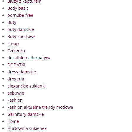
Bluzy z kapturem
Body basic
born2be free
Buty
buty damskie
Buty sportowe
cropp
Czółenka
decathlon alternatywa
DODATKI
dresy damskie
drogeria
eleganckie sukienki
eobuwie
Fashion
Fashion aktualne trendy modowe
Garnitury damskie
Home
Hurtownia sukienek