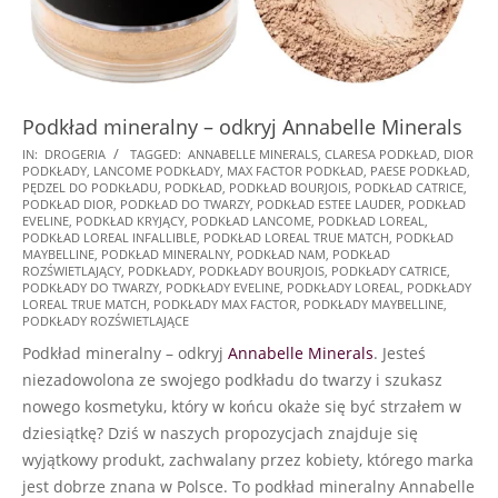
Podkład mineralny – odkryj Annabelle Minerals
2025-
IN:
DROGERIA
TAGGED:
ANNABELLE MINERALS
,
CLARESA PODKŁAD
,
DIOR
PODKŁADY
,
LANCOME PODKŁADY
,
MAX FACTOR PODKŁAD
,
PAESE PODKŁAD
,
01-
PĘDZEL DO PODKŁADU
,
PODKŁAD
,
PODKŁAD BOURJOIS
,
PODKŁAD CATRICE
,
19
PODKŁAD DIOR
,
PODKŁAD DO TWARZY
,
PODKŁAD ESTEE LAUDER
,
PODKŁAD
EVELINE
,
PODKŁAD KRYJĄCY
,
PODKŁAD LANCOME
,
PODKŁAD LOREAL
,
PODKŁAD LOREAL INFALLIBLE
,
PODKŁAD LOREAL TRUE MATCH
,
PODKŁAD
MAYBELLINE
,
PODKŁAD MINERALNY
,
PODKŁAD NAM
,
PODKŁAD
ROZŚWIETLAJĄCY
,
PODKŁADY
,
PODKŁADY BOURJOIS
,
PODKŁADY CATRICE
,
PODKŁADY DO TWARZY
,
PODKŁADY EVELINE
,
PODKŁADY LOREAL
,
PODKŁADY
LOREAL TRUE MATCH
,
PODKŁADY MAX FACTOR
,
PODKŁADY MAYBELLINE
,
PODKŁADY ROZŚWIETLAJĄCE
Podkład mineralny – odkryj
Annabelle Minerals
. Jesteś
niezadowolona ze swojego podkładu do twarzy i szukasz
nowego kosmetyku, który w końcu okaże się być strzałem w
dziesiątkę? Dziś w naszych propozycjach znajduje się
wyjątkowy produkt, zachwalany przez kobiety, którego marka
jest dobrze znana w Polsce. To podkład mineralny Annabelle