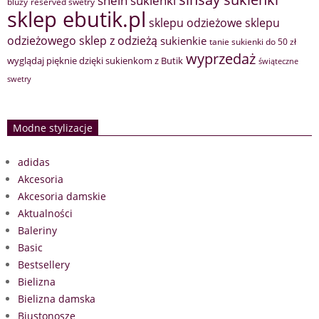
bluzy
reserved swetry
sklep ebutik.pl
sklepu odzieżowe
sklepu
sklep z odzieżą
odzieżowego
sukienkie
tanie sukienki do 50 zł
wyprzedaż
wyglądaj pięknie dzięki sukienkom z Butik
świąteczne
swetry
Modne stylizacje
adidas
Akcesoria
Akcesoria damskie
Aktualności
Baleriny
Basic
Bestsellery
Bielizna
Bielizna damska
Biustonosze