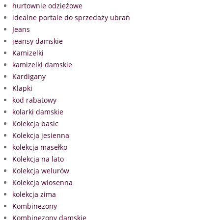
hurtownie odzieżowe
idealne portale do sprzedaży ubrań
Jeans
jeansy damskie
Kamizelki
kamizelki damskie
Kardigany
Klapki
kod rabatowy
kolarki damskie
Kolekcja basic
Kolekcja jesienna
kolekcja masełko
Kolekcja na lato
Kolekcja welurów
Kolekcja wiosenna
kolekcja zima
Kombinezony
Kombinezony damskie