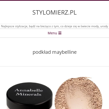
Skip
to
STYLOMIERZ.PL
content
Najlepsze stylizacje, bądź na bieżąco z tym, co dzieje się w świecie mody, urody
Secondary
Menu
Navigation
Menu
podkład maybelline