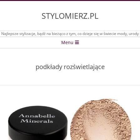
Skip
to
STYLOMIERZ.PL
content
Najlepsze stylizacje, bądź na bieżąco z tym, co dzieje się w świecie mody, urody
Secondary
Menu
Navigation
Menu
podkłady rozświetlające