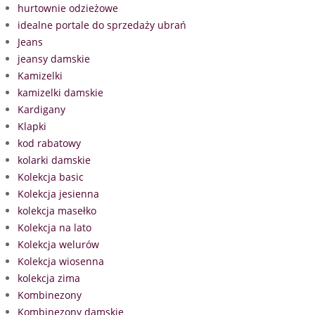
hurtownie odzieżowe
idealne portale do sprzedaży ubrań
Jeans
jeansy damskie
Kamizelki
kamizelki damskie
Kardigany
Klapki
kod rabatowy
kolarki damskie
Kolekcja basic
Kolekcja jesienna
kolekcja masełko
Kolekcja na lato
Kolekcja welurów
Kolekcja wiosenna
kolekcja zima
Kombinezony
Kombinezony damskie