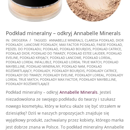
Podkład mineralny – odkryj Annabelle Minerals
2025-
IN:
DROGERIA
TAGGED:
ANNABELLE MINERALS
,
CLARESA PODKŁAD
,
DIOR
PODKŁADY
,
LANCOME PODKŁADY
,
MAX FACTOR PODKŁAD
,
PAESE PODKŁAD
,
01-
PĘDZEL DO PODKŁADU
,
PODKŁAD
,
PODKŁAD BOURJOIS
,
PODKŁAD CATRICE
,
19
PODKŁAD DIOR
,
PODKŁAD DO TWARZY
,
PODKŁAD ESTEE LAUDER
,
PODKŁAD
EVELINE
,
PODKŁAD KRYJĄCY
,
PODKŁAD LANCOME
,
PODKŁAD LOREAL
,
PODKŁAD LOREAL INFALLIBLE
,
PODKŁAD LOREAL TRUE MATCH
,
PODKŁAD
MAYBELLINE
,
PODKŁAD MINERALNY
,
PODKŁAD NAM
,
PODKŁAD
ROZŚWIETLAJĄCY
,
PODKŁADY
,
PODKŁADY BOURJOIS
,
PODKŁADY CATRICE
,
PODKŁADY DO TWARZY
,
PODKŁADY EVELINE
,
PODKŁADY LOREAL
,
PODKŁADY
LOREAL TRUE MATCH
,
PODKŁADY MAX FACTOR
,
PODKŁADY MAYBELLINE
,
PODKŁADY ROZŚWIETLAJĄCE
Podkład mineralny – odkryj
Annabelle Minerals
. Jesteś
niezadowolona ze swojego podkładu do twarzy i szukasz
nowego kosmetyku, który w końcu okaże się być strzałem w
dziesiątkę? Dziś w naszych propozycjach znajduje się
wyjątkowy produkt, zachwalany przez kobiety, którego marka
jest dobrze znana w Polsce. To podkład mineralny Annabelle