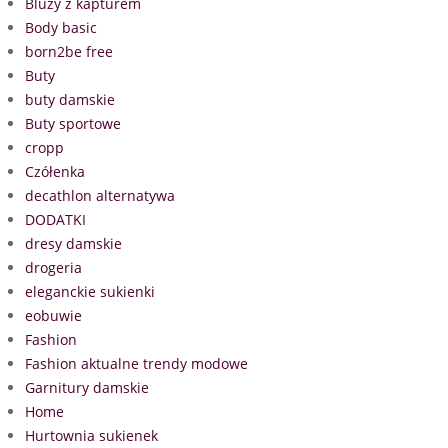
Bluzy z kapturem
Body basic
born2be free
Buty
buty damskie
Buty sportowe
cropp
Czółenka
decathlon alternatywa
DODATKI
dresy damskie
drogeria
eleganckie sukienki
eobuwie
Fashion
Fashion aktualne trendy modowe
Garnitury damskie
Home
Hurtownia sukienek