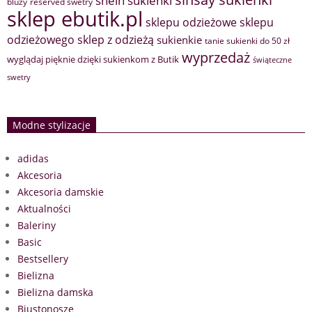
bluzy
reserved swetry
sklep ebutik.pl
sklepu odzieżowe
sklepu
sklep z odzieżą
odzieżowego
sukienkie
tanie sukienki do 50 zł
wyprzedaż
wyglądaj pięknie dzięki sukienkom z Butik
świąteczne
swetry
Modne stylizacje
adidas
Akcesoria
Akcesoria damskie
Aktualności
Baleriny
Basic
Bestsellery
Bielizna
Bielizna damska
Biustonosze