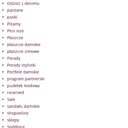
Odzież z denimu
pantone
paski
Piżamy
Plus size
Płaszcze
płaszcze damskie
płaszcze zimowe
Porady
Porady stylistki
Portfele damskie
program partnerski
pudelek modowy
reserved
Sale
sandału damskie
shoponline
sklepy
Spódnice