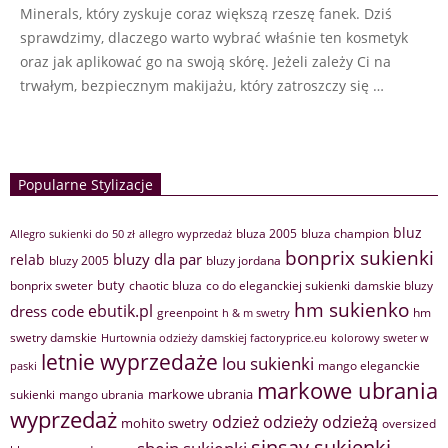
Minerals, który zyskuje coraz większą rzeszę fanek. Dziś
sprawdzimy, dlaczego warto wybrać właśnie ten kosmetyk
oraz jak aplikować go na swoją skórę. Jeżeli zależy Ci na
trwałym, bezpiecznym makijażu, który zatroszczy się …
Popularne Stylizacje
bluz
bluza 2005
bluza champion
Allegro sukienki do 50 zł
allegro wyprzedaż
bonprix sukienki
bluzy dla par
relab
bluzy 2005
bluzy jordana
buty
bonprix sweter
chaotic bluza
co do eleganckiej sukienki
damskie bluzy
hm sukienko
ebutik.pl
dress code
greenpoint
hm
h & m swetry
swetry damskie
Hurtownia odzieży damskiej factoryprice.eu
kolorowy sweter w
letnie wyprzedaże
lou sukienki
mango eleganckie
paski
markowe ubrania
markowe ubrania
sukienki
mango ubrania
wyprzedaż
odzież
odzieży
odzieżą
mohito swetry
oversized
sinsay sukienki
shein sukienki