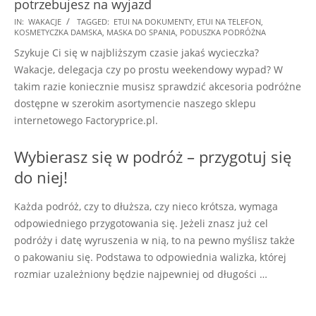
potrzebujesz na wyjazd
2025-
IN:
WAKACJE
TAGGED:
ETUI NA DOKUMENTY
,
ETUI NA TELEFON
,
KOSMETYCZKA DAMSKA
,
MASKA DO SPANIA
,
PODUSZKA PODRÓŻNA
07-
Szykuje Ci się w najbliższym czasie jakaś wycieczka?
25
Wakacje, delegacja czy po prostu weekendowy wypad? W
takim razie koniecznie musisz sprawdzić akcesoria podróżne
dostępne w szerokim asortymencie naszego sklepu
internetowego Factoryprice.pl.
Wybierasz się w podróż – przygotuj się
do niej!
Każda podróż, czy to dłuższa, czy nieco krótsza, wymaga
odpowiedniego przygotowania się. Jeżeli znasz już cel
podróży i datę wyruszenia w nią, to na pewno myślisz także
o pakowaniu się. Podstawa to odpowiednia walizka, której
rozmiar uzależniony będzie najpewniej od długości …