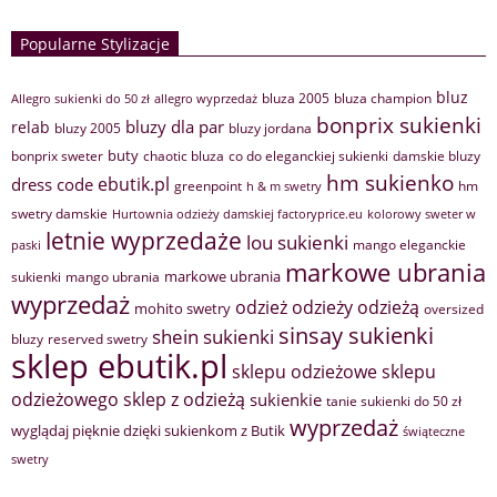
Popularne Stylizacje
bluz
bluza 2005
bluza champion
Allegro sukienki do 50 zł
allegro wyprzedaż
bonprix sukienki
bluzy dla par
relab
bluzy 2005
bluzy jordana
buty
bonprix sweter
chaotic bluza
co do eleganckiej sukienki
damskie bluzy
hm sukienko
ebutik.pl
dress code
greenpoint
hm
h & m swetry
swetry damskie
Hurtownia odzieży damskiej factoryprice.eu
kolorowy sweter w
letnie wyprzedaże
lou sukienki
mango eleganckie
paski
markowe ubrania
markowe ubrania
sukienki
mango ubrania
wyprzedaż
odzież
odzieży
odzieżą
mohito swetry
oversized
sinsay sukienki
shein sukienki
bluzy
reserved swetry
sklep ebutik.pl
sklepu odzieżowe
sklepu
sklep z odzieżą
odzieżowego
sukienkie
tanie sukienki do 50 zł
wyprzedaż
wyglądaj pięknie dzięki sukienkom z Butik
świąteczne
swetry