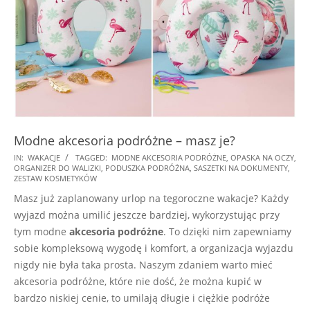
Modne akcesoria podróżne – masz je?
2025-
IN:
WAKACJE
TAGGED:
MODNE AKCESORIA PODRÓŻNE
,
OPASKA NA OCZY
,
ORGANIZER DO WALIZKI
,
PODUSZKA PODRÓŻNA
,
SASZETKI NA DOKUMENTY
,
08-
ZESTAW KOSMETYKÓW
19
Masz już zaplanowany urlop na tegoroczne wakacje? Każdy
wyjazd można umilić jeszcze bardziej, wykorzystując przy
tym modne
akcesoria podróżne
. To dzięki nim zapewniamy
sobie kompleksową wygodę i komfort, a organizacja wyjazdu
nigdy nie była taka prosta. Naszym zdaniem warto mieć
akcesoria podróżne, które nie dość, że można kupić w
bardzo niskiej cenie, to umilają długie i ciężkie podróże