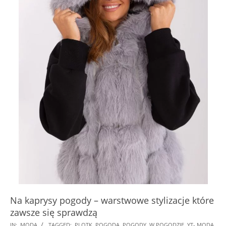
Na kaprysy pogody – warstwowe stylizacje które
zawsze się sprawdzą
2024-
IN:
MODA
TAGGED:
PLOTK
,
POGODA
,
POGODY
,
W POGODZIE
,
YT- MODA