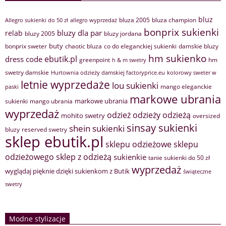
bluz
bluza 2005
bluza champion
Allegro sukienki do 50 zł
allegro wyprzedaż
bonprix sukienki
bluzy dla par
relab
bluzy 2005
bluzy jordana
buty
bonprix sweter
chaotic bluza
co do eleganckiej sukienki
damskie bluzy
hm sukienko
ebutik.pl
dress code
greenpoint
hm
h & m swetry
swetry damskie
Hurtownia odzieży damskiej factoryprice.eu
kolorowy sweter w
letnie wyprzedaże
lou sukienki
mango eleganckie
paski
markowe ubrania
markowe ubrania
sukienki
mango ubrania
wyprzedaż
odzież
odzieży
odzieżą
mohito swetry
oversized
sinsay sukienki
shein sukienki
bluzy
reserved swetry
sklep ebutik.pl
sklepu odzieżowe
sklepu
sklep z odzieżą
odzieżowego
sukienkie
tanie sukienki do 50 zł
wyprzedaż
wyglądaj pięknie dzięki sukienkom z Butik
świąteczne
swetry
Modne stylizacje