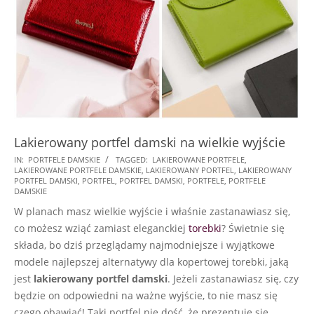
Lakierowany portfel damski na wielkie wyjście
2025-
IN:
PORTFELE DAMSKIE
TAGGED:
LAKIEROWANE PORTFELE
,
LAKIEROWANE PORTFELE DAMSKIE
,
LAKIEROWANY PORTFEL
,
LAKIEROWANY
06-
PORTFEL DAMSKI
,
PORTFEL
,
PORTFEL DAMSKI
,
PORTFELE
,
PORTFELE
05
DAMSKIE
W planach masz wielkie wyjście i właśnie zastanawiasz się,
co możesz wziąć zamiast eleganckiej
torebki
? Świetnie się
składa, bo dziś przeglądamy najmodniejsze i wyjątkowe
modele najlepszej alternatywy dla kopertowej torebki, jaką
jest
lakierowany portfel damski
. Jeżeli zastanawiasz się, czy
będzie on odpowiedni na ważne wyjście, to nie masz się
czego obawiać! Taki portfel nie dość, że prezentuje się