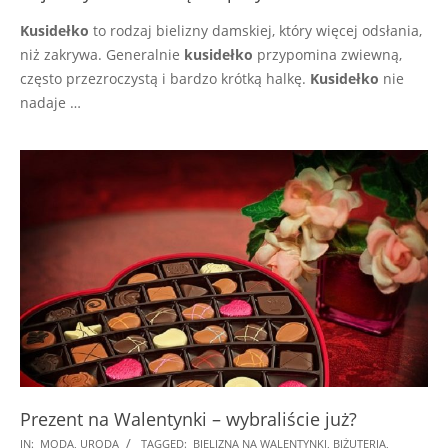
Kusidełko
to rodzaj bielizny damskiej, który więcej odsłania,
niż zakrywa. Generalnie
kusidełko
przypomina zwiewną,
często przezroczystą i bardzo krótką halkę.
Kusidełko
nie
nadaje …
Prezent na Walentynki – wybraliście już?
2018-
IN:
MODA
,
URODA
TAGGED:
BIELIZNA NA WALENTYNKI
,
BIŻUTERIA
,