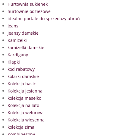
Hurtownia sukienek
hurtownie odzieżowe
idealne portale do sprzedaży ubrań
Jeans
jeansy damskie
Kamizelki
kamizelki damskie
Kardigany
Klapki
kod rabatowy
kolarki damskie
Kolekcja basic
Kolekcja jesienna
kolekcja masełko
Kolekcja na lato
Kolekcja welurów
Kolekcja wiosenna
kolekcja zima
Kombinezony