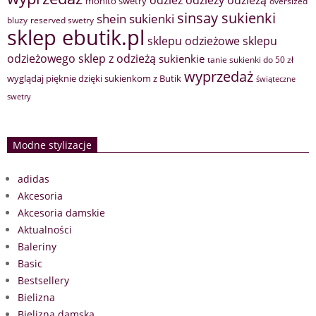
odzieży
odzieżą
mohito swetry
oversized
sinsay sukienki
shein sukienki
bluzy
reserved swetry
sklep ebutik.pl
sklepu odzieżowe
sklepu
sklep z odzieżą
odzieżowego
sukienkie
tanie sukienki do 50 zł
wyprzedaż
wyglądaj pięknie dzięki sukienkom z Butik
świąteczne
swetry
Modne stylizacje
adidas
Akcesoria
Akcesoria damskie
Aktualności
Baleriny
Basic
Bestsellery
Bielizna
Bielizna damska