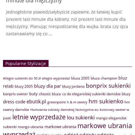
minute dla mężczyzny
Jednogłośnie powiedziałybyście zapewne, że łatwiej kupić
prezent last minute dla kobiety, niż prezent last minute dla
mężczyzny. Planując niespodziankę dla wujka, brata czy ojca
zastanawiamy się co …
Popularne Stylizacje
bluz
bluza 2005
bluza champion
Allegro sukienki do 50 zł
allegro wyprzedaż
bonprix sukienki
bluzy dla par
relab
bluzy 2005
bluzy jordana
buty
bonprix sweter
chaotic bluza
co do eleganckiej sukienki
damskie bluzy
hm sukienko
ebutik.pl
dress code
greenpoint
hm
h & m swetry
swetry damskie
Hurtownia odzieży damskiej factoryprice.eu
kolorowy sweter w
letnie wyprzedaże
lou sukienki
mango eleganckie
paski
markowe ubrania
markowe ubrania
sukienki
mango ubrania
wyprzedaż
odzież