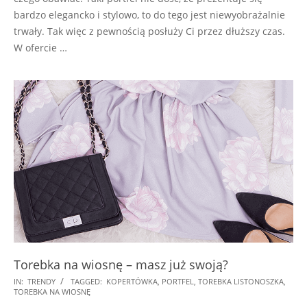
bardzo elegancko i stylowo, to do tego jest niewyobrażalnie
trwały. Tak więc z pewnością posłuży Ci przez dłuższy czas.
W ofercie …
Torebka na wiosnę – masz już swoją?
2018-
IN:
TRENDY
TAGGED:
KOPERTÓWKA
,
PORTFEL
,
TOREBKA LISTONOSZKA
,
TOREBKA NA WIOSNĘ
05-