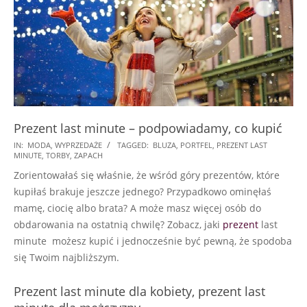
Prezent last minute – podpowiadamy, co kupić
2017-
IN:
MODA
,
WYPRZEDAŻE
TAGGED:
BLUZA
,
PORTFEL
,
PREZENT LAST
MINUTE
,
TORBY
,
ZAPACH
12-
Zorientowałaś się właśnie, że wśród góry prezentów, które
20
kupiłaś brakuje jeszcze jednego? Przypadkowo ominęłaś
mamę, ciocię albo brata? A może masz więcej osób do
obdarowania na ostatnią chwilę? Zobacz, jaki
prezent
last
minute możesz kupić i jednocześnie być pewną, że spodoba
się Twoim najbliższym.
Prezent last minute dla kobiety, prezent last