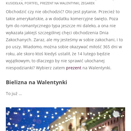
KUSIDEŁKA
,
PORTFEL
,
PREZENT NA WALENTYNKI
,
ZEGAREK
01-
Obchodzić czy nie obchodzić? Oto jest pytanie. Przecież to
13
takie amerykańskie, a w dodatku komercyjne święto. Poza
tym do romantycznego typa jeszcze mi daleko, a ona nie
wykazała jakiejś szczególnej chęci obchodzenia Dnia
Zakochanych. Zaraz, ale my jesteśmy w sobie zakochani, i to
po uszy. Wiadomo, można sobie okazywać miłość 365 dni w
roku, ale skoro ktoś kiedyś ustalił, że 14 lutego będzie
wyjątkowym, to dlaczego by nie sprawić ukochanej
niespodzianki? Wybierz zatem
prezent
na Walentynki.
Bielizna na Walentynki
To już …