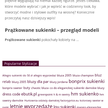
pięknie wyglądają na niemal każdej figurze. Jesteś ciekawa,
które modele wybrać i jak je wpleść w codzienny look, by
stworzyć modne i stylowe outfity na wiosnę? Koniecznie
przeczytaj nasz dzisiejszy wpis!
Prążkowane sukienki – przegląd modeli
Prążkowane sukienki
pokochały kobiety na
…
Popularne Stylizacje
bluz
bluza 2005
bluza champion
Allegro sukienki do 50 zł
allegro wyprzedaż
bonprix sukienki
bluzy dla par
relab
bluzy 2005
bluzy jordana
buty
bonprix sweter
chaotic bluza
co do eleganckiej sukienki
damskie bluzy
hm sukienko
ebutik.pl
dress code
greenpoint
hm
h & m swetry
swetry damskie
Hurtownia odzieży damskiej factoryprice.eu
kolorowy sweter w
letnie wyprzedaże
lou sukienki
mango eleganckie
paski