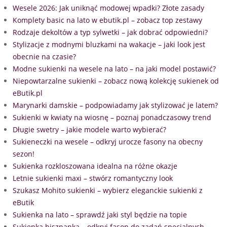
Wesele 2026: Jak uniknąć modowej wpadki? Złote zasady
Komplety basic na lato w ebutik.pl – zobacz top zestawy
Rodzaje dekoltów a typ sylwetki – jak dobrać odpowiedni?
Stylizacje z modnymi bluzkami na wakacje – jaki look jest
obecnie na czasie?
Modne sukienki na wesele na lato – na jaki model postawić?
Niepowtarzalne sukienki – zobacz nową kolekcję sukienek od
eButik.pl
Marynarki damskie – podpowiadamy jak stylizować je latem?
Sukienki w kwiaty na wiosnę – poznaj ponadczasowy trend
Długie swetry – jakie modele warto wybierać?
Sukieneczki na wesele – odkryj urocze fasony na obecny
sezon!
Sukienka rozkloszowana idealna na różne okazje
Letnie sukienki maxi – stwórz romantyczny look
Szukasz Mohito sukienki – wybierz eleganckie sukienki z
eButik
Sukienka na lato – sprawdź jaki styl będzie na topie
Sukienka hiszpanka – odkryj fason do zadań specjalnych