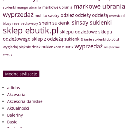
markowe ubrania
markowe ubrania
sukienki
mango ubrania
wyprzedaż
odzież
odzieży
odzieżą
mohito swetry
oversized
sinsay sukienki
shein sukienki
bluzy
reserved swetry
sklep ebutik.pl
sklepu odzieżowe
sklepu
sklep z odzieżą
odzieżowego
sukienkie
tanie sukienki do 50 zł
wyprzedaż
wyglądaj pięknie dzięki sukienkom z Butik
świąteczne
swetry
Modne stylizacje
adidas
Akcesoria
Akcesoria damskie
Aktualności
Baleriny
Basic