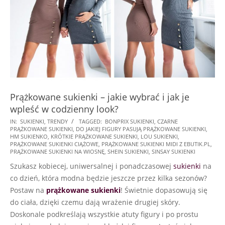
Prążkowane sukienki – jakie wybrać i jak je
wpleść w codzienny look?
2022-
IN:
SUKIENKI
,
TRENDY
TAGGED:
BONPRIX SUKIENKI
,
CZARNE
PRĄŻKOWANE SUKIENKI
,
DO JAKIEJ FIGURY PASUJĄ PRĄŻKOWANE SUKIENKI
,
02-
HM SUKIENKO
,
KRÓTKIE PRĄŻKOWANE SUKIENKI
,
LOU SUKIENKI
,
02
PRĄŻKOWANE SUKIENKI CIĄŻOWE
,
PRĄŻKOWANE SUKIENKI MIDI Z EBUTIK.PL
,
PRĄŻKOWANE SUKIENKI NA WIOSNĘ
,
SHEIN SUKIENKI
,
SINSAY SUKIENKI
Szukasz kobiecej, uniwersalnej i ponadczasowej
sukienki
na
co dzień, która modna będzie jeszcze przez kilka sezonów?
Postaw na
prążkowane sukienki
! Świetnie dopasowują się
do ciała, dzięki czemu dają wrażenie drugiej skóry.
Doskonale podkreślają wszystkie atuty figury i po prostu