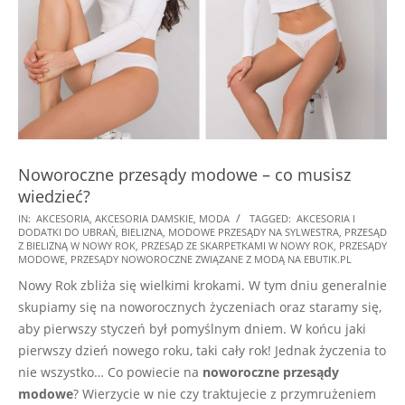
Noworoczne przesądy modowe – co musisz
wiedzieć?
2021-
IN:
AKCESORIA
,
AKCESORIA DAMSKIE
,
MODA
TAGGED:
AKCESORIA I
DODATKI DO UBRAŃ
,
BIELIZNA
,
MODOWE PRZESĄDY NA SYLWESTRA
,
PRZESĄD
12-
Z BIELIZNĄ W NOWY ROK
,
PRZESĄD ZE SKARPETKAMI W NOWY ROK
,
PRZESĄDY
29
MODOWE
,
PRZESĄDY NOWOROCZNE ZWIĄZANE Z MODĄ NA EBUTIK.PL
Nowy Rok zbliża się wielkimi krokami. W tym dniu generalnie
skupiamy się na noworocznych życzeniach oraz staramy się,
aby pierwszy styczeń był pomyślnym dniem. W końcu jaki
pierwszy dzień nowego roku, taki cały rok! Jednak życzenia to
nie wszystko… Co powiecie na
noworoczne przesądy
modowe
? Wierzycie w nie czy traktujecie z przymrużeniem