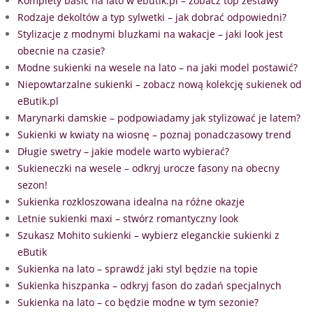
Komplety basic na lato w ebutik.pl – zobacz top zestawy
Rodzaje dekoltów a typ sylwetki – jak dobrać odpowiedni?
Stylizacje z modnymi bluzkami na wakacje – jaki look jest
obecnie na czasie?
Modne sukienki na wesele na lato – na jaki model postawić?
Niepowtarzalne sukienki – zobacz nową kolekcję sukienek od
eButik.pl
Marynarki damskie – podpowiadamy jak stylizować je latem?
Sukienki w kwiaty na wiosnę – poznaj ponadczasowy trend
Długie swetry – jakie modele warto wybierać?
Sukieneczki na wesele – odkryj urocze fasony na obecny
sezon!
Sukienka rozkloszowana idealna na różne okazje
Letnie sukienki maxi – stwórz romantyczny look
Szukasz Mohito sukienki – wybierz eleganckie sukienki z
eButik
Sukienka na lato – sprawdź jaki styl będzie na topie
Sukienka hiszpanka – odkryj fason do zadań specjalnych
Sukienka na lato – co będzie modne w tym sezonie?