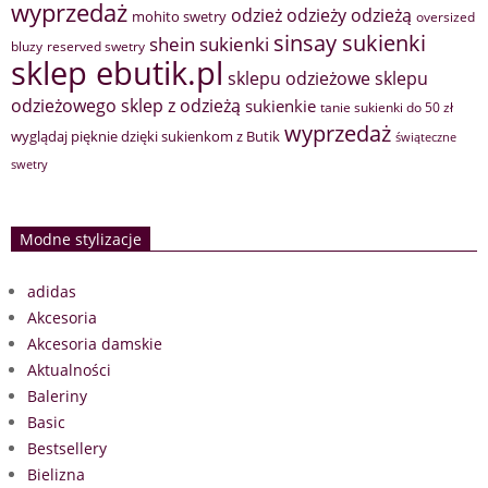
wyprzedaż
odzież
odzieży
odzieżą
mohito swetry
oversized
sinsay sukienki
shein sukienki
bluzy
reserved swetry
sklep ebutik.pl
sklepu odzieżowe
sklepu
sklep z odzieżą
odzieżowego
sukienkie
tanie sukienki do 50 zł
wyprzedaż
wyglądaj pięknie dzięki sukienkom z Butik
świąteczne
swetry
Modne stylizacje
adidas
Akcesoria
Akcesoria damskie
Aktualności
Baleriny
Basic
Bestsellery
Bielizna