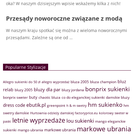
oka? W naszym dzisiejszym wpisie wskażemy kilka z nich!
Przesądy noworoczne związane z modą
W naszym kraju spotkać się można z wieloma noworocznymi
przesądami. Zależne są one od
…
Popularne Stylizacje
bluz
bluza 2005
bluza champion
Allegro sukienki do 50 zł
allegro wyprzedaż
bonprix sukienki
bluzy dla par
relab
bluzy 2005
bluzy jordana
buty
bonprix sweter
chaotic bluza
co do eleganckiej sukienki
damskie bluzy
hm sukienko
ebutik.pl
dress code
greenpoint
hm
h & m swetry
swetry damskie
Hurtownia odzieży damskiej factoryprice.eu
kolorowy sweter w
letnie wyprzedaże
lou sukienki
mango eleganckie
paski
markowe ubrania
markowe ubrania
sukienki
mango ubrania