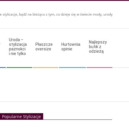
e stylizacje, bądź na bieżąco z tym, co dzieje się w świecie mody, urody
Uroda –
Najlepszy
y
stylizacja
Płaszcze
Hurtownia
butik z
paznokci
oversize
opinie
odzieżą
i nie tylko
Popularne Stylizacje