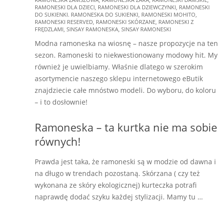
RAMONESKI DLA DZIECI
,
RAMONESKI DLA DZIEWCZYNKI
,
RAMONESKI
DO SUKIENKI. RAMONESKA DO SUKIENKI
,
RAMONESKI MOHITO
,
RAMONESKI RESERVED
,
RAMONESKI SKÓRZANE
,
RAMONESKI Z
FRĘDZLAMI
,
SINSAY RAMONESKA
,
SINSAY RAMONESKI
Modna ramoneska na wiosnę – nasze propozycje na ten
sezon. Ramoneski to niekwestionowany modowy hit. My
również je uwielbiamy. Właśnie dlatego w szerokim
asortymencie naszego sklepu internetowego eButik
znajdziecie całe mnóstwo modeli. Do wyboru, do koloru
– i to dosłownie!
Ramoneska – ta kurtka nie ma sobie
równych!
Prawda jest taka, że ramoneski są w modzie od dawna i
na długo w trendach pozostaną. Skórzana ( czy też
wykonana ze skóry ekologicznej) kurteczka potrafi
naprawdę dodać szyku każdej stylizacji. Mamy tu …