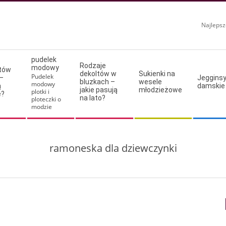
Najlepsz
pudelek
Rodzaje
modowy
ltów
dekoltów w
Sukienki na
Pudelek
–
Jeggins
bluzkach –
wesele
modowy
ą
damskie
jakie pasują
młodzieżowe
plotki i
e?
na lato?
ploteczki o
modzie
ramoneska dla dziewczynki