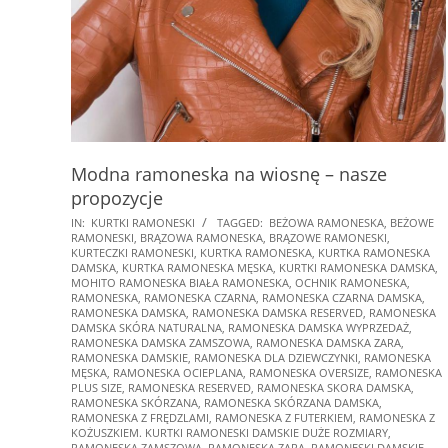
Modna ramoneska na wiosnę – nasze
propozycje
2025-
IN:
KURTKI RAMONESKI
TAGGED:
BEŻOWA RAMONESKA
,
BEŻOWE
RAMONESKI
,
BRĄZOWA RAMONESKA
,
BRĄZOWE RAMONESKI
,
01-
KURTECZKI RAMONESKI
,
KURTKA RAMONESKA
,
KURTKA RAMONESKA
16
DAMSKA
,
KURTKA RAMONESKA MĘSKA
,
KURTKI RAMONESKA DAMSKA
,
MOHITO RAMONESKA BIAŁA RAMONESKA
,
OCHNIK RAMONESKA
,
RAMONESKA
,
RAMONESKA CZARNA
,
RAMONESKA CZARNA DAMSKA
,
RAMONESKA DAMSKA
,
RAMONESKA DAMSKA RESERVED
,
RAMONESKA
DAMSKA SKÓRA NATURALNA
,
RAMONESKA DAMSKA WYPRZEDAŻ
,
RAMONESKA DAMSKA ZAMSZOWA
,
RAMONESKA DAMSKA ZARA
,
RAMONESKA DAMSKIE
,
RAMONESKA DLA DZIEWCZYNKI
,
RAMONESKA
MĘSKA
,
RAMONESKA OCIEPLANA
,
RAMONESKA OVERSIZE
,
RAMONESKA
PLUS SIZE
,
RAMONESKA RESERVED
,
RAMONESKA SKORA DAMSKA
,
RAMONESKA SKÓRZANA
,
RAMONESKA SKÓRZANA DAMSKA
,
RAMONESKA Z FRĘDZLAMI
,
RAMONESKA Z FUTERKIEM
,
RAMONESKA Z
KOŻUSZKIEM. KURTKI RAMONESKI DAMSKIE DUŻE ROZMIARY
,
RAMONESKA ZAMSZOWA
,
RAMONESKA ZARA
,
RAMONESKI DAMSKIE
,