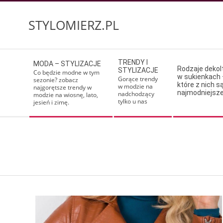
Skip
to
STYLOMIERZ.PL
content
Secondary
TRENDY I
MODA – STYLIZACJE
Navigation
Rodzaje deko
STYLIZACJE
Co będzie modne w tym
w sukienkach 
Menu
Gorące trendy
sezonie? zobacz
które z nich s
w modzie na
najgorętsze trendy w
najmodniejsz
nadchodzący
modzie na wiosnę, lato,
tylko u nas
jesień i zimę.