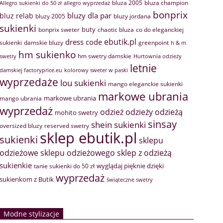
bluza 2005
bluza champion
Allegro sukienki do 50 zł
allegro wyprzedaż
bonprix
bluzy dla par
bluz relab
bluzy 2005
bluzy jordana
sukienki
buty
bonprix sweter
chaotic bluza
co do eleganckiej
ebutik.pl
dress code
sukienki
greenpoint
damskie bluzy
h & m
hm sukienko
hm swetry damskie
swetry
Hurtownia odzieży
letnie
damskiej factoryprice.eu
kolorowy sweter w paski
wyprzedaże
lou sukienki
mango eleganckie sukienki
markowe ubrania
markowe ubrania
mango ubrania
wyprzedaż
odzież
odzieży
odzieżą
mohito swetry
sinsay
shein sukienki
oversized bluzy
reserved swetry
sklep ebutik.pl
sukienki
sklepu
sklep z odzieżą
odzieżowe
sklepu odzieżowego
sukienkie
wyglądaj pięknie dzięki
tanie sukienki do 50 zł
wyprzedaż
sukienkom z Butik
świąteczne swetry
Modne stylizacje