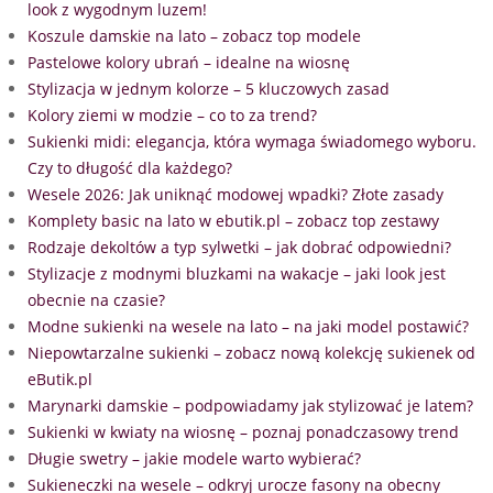
look z wygodnym luzem!
Koszule damskie na lato – zobacz top modele
Pastelowe kolory ubrań – idealne na wiosnę
Stylizacja w jednym kolorze – 5 kluczowych zasad
Kolory ziemi w modzie – co to za trend?
Sukienki midi: elegancja, która wymaga świadomego wyboru.
Czy to długość dla każdego?
Wesele 2026: Jak uniknąć modowej wpadki? Złote zasady
Komplety basic na lato w ebutik.pl – zobacz top zestawy
Rodzaje dekoltów a typ sylwetki – jak dobrać odpowiedni?
Stylizacje z modnymi bluzkami na wakacje – jaki look jest
obecnie na czasie?
Modne sukienki na wesele na lato – na jaki model postawić?
Niepowtarzalne sukienki – zobacz nową kolekcję sukienek od
eButik.pl
Marynarki damskie – podpowiadamy jak stylizować je latem?
Sukienki w kwiaty na wiosnę – poznaj ponadczasowy trend
Długie swetry – jakie modele warto wybierać?
Sukieneczki na wesele – odkryj urocze fasony na obecny