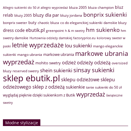
bluz
bluza 2005
bluza champion
Allegro sukienki do 50 zł
allegro wyprzedaż
bonprix sukienki
bluzy dla par
relab
bluzy 2005
bluzy jordana
buty
bonprix sweter
chaotic bluza
co do eleganckiej sukienki
damskie bluzy
hm sukienko
ebutik.pl
dress code
greenpoint
hm
h & m swetry
swetry damskie
Hurtownia odzieży damskiej factoryprice.eu
kolorowy sweter w
letnie wyprzedaże
lou sukienki
mango eleganckie
paski
markowe ubrania
markowe ubrania
sukienki
mango ubrania
wyprzedaż
odzież
odzieży
odzieżą
mohito swetry
oversized
sinsay sukienki
shein sukienki
bluzy
reserved swetry
sklep ebutik.pl
sklepu odzieżowe
sklepu
sklep z odzieżą
odzieżowego
sukienkie
tanie sukienki do 50 zł
wyprzedaż
wyglądaj pięknie dzięki sukienkom z Butik
świąteczne
swetry
Modne stylizacje