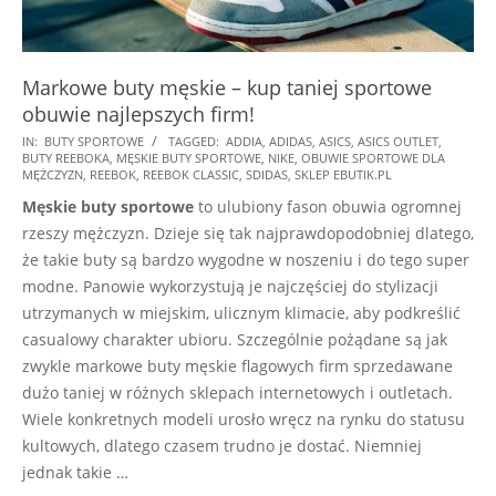
Markowe buty męskie – kup taniej sportowe
obuwie najlepszych firm!
2024-
IN:
BUTY SPORTOWE
TAGGED:
ADDIA
,
ADIDAS
,
ASICS
,
ASICS OUTLET
,
BUTY REEBOKA
,
MĘSKIE BUTY SPORTOWE
,
NIKE
,
OBUWIE SPORTOWE DLA
11-
MĘŻCZYZN
,
REEBOK
,
REEBOK CLASSIC
,
SDIDAS
,
SKLEP EBUTIK.PL
04
Męskie buty sportowe
to ulubiony fason obuwia ogromnej
rzeszy mężczyzn. Dzieje się tak najprawdopodobniej dlatego,
że takie buty są bardzo wygodne w noszeniu i do tego super
modne. Panowie wykorzystują je najczęściej do stylizacji
utrzymanych w miejskim, ulicznym klimacie, aby podkreślić
casualowy charakter ubioru. Szczególnie pożądane są jak
zwykle markowe buty męskie flagowych firm sprzedawane
dużo taniej w różnych sklepach internetowych i outletach.
Wiele konkretnych modeli urosło wręcz na rynku do statusu
kultowych, dlatego czasem trudno je dostać. Niemniej
jednak takie …