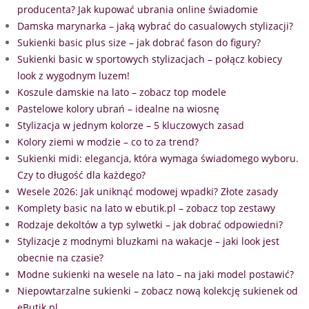
producenta? Jak kupować ubrania online świadomie
Damska marynarka – jaką wybrać do casualowych stylizacji?
Sukienki basic plus size – jak dobrać fason do figury?
Sukienki basic w sportowych stylizacjach – połącz kobiecy
look z wygodnym luzem!
Koszule damskie na lato – zobacz top modele
Pastelowe kolory ubrań – idealne na wiosnę
Stylizacja w jednym kolorze – 5 kluczowych zasad
Kolory ziemi w modzie – co to za trend?
Sukienki midi: elegancja, która wymaga świadomego wyboru.
Czy to długość dla każdego?
Wesele 2026: Jak uniknąć modowej wpadki? Złote zasady
Komplety basic na lato w ebutik.pl – zobacz top zestawy
Rodzaje dekoltów a typ sylwetki – jak dobrać odpowiedni?
Stylizacje z modnymi bluzkami na wakacje – jaki look jest
obecnie na czasie?
Modne sukienki na wesele na lato – na jaki model postawić?
Niepowtarzalne sukienki – zobacz nową kolekcję sukienek od
eButik.pl