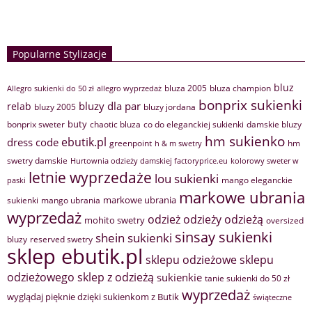
Popularne Stylizacje
bluz
bluza 2005
bluza champion
Allegro sukienki do 50 zł
allegro wyprzedaż
bonprix sukienki
bluzy dla par
relab
bluzy 2005
bluzy jordana
buty
bonprix sweter
chaotic bluza
co do eleganckiej sukienki
damskie bluzy
hm sukienko
ebutik.pl
dress code
greenpoint
hm
h & m swetry
swetry damskie
Hurtownia odzieży damskiej factoryprice.eu
kolorowy sweter w
letnie wyprzedaże
lou sukienki
mango eleganckie
paski
markowe ubrania
markowe ubrania
sukienki
mango ubrania
wyprzedaż
odzież
odzieży
odzieżą
mohito swetry
oversized
sinsay sukienki
shein sukienki
bluzy
reserved swetry
sklep ebutik.pl
sklepu odzieżowe
sklepu
sklep z odzieżą
odzieżowego
sukienkie
tanie sukienki do 50 zł
wyprzedaż
wyglądaj pięknie dzięki sukienkom z Butik
świąteczne