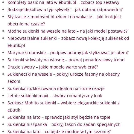
Komplety basic na lato w ebutik.pl – zobacz top zestawy
Rodzaje dekoltów a typ sylwetki – jak dobrać odpowiedni?
Stylizacje z modnymi bluzkami na wakacje – jaki look jest
obecnie na czasie?
Modne sukienki na wesele na lato – na jaki model postawić?
Niepowtarzalne sukienki – zobacz nową kolekcję sukienek od
eButik.pl
Marynarki damskie – podpowiadamy jak stylizować je latem?
Sukienki w kwiaty na wiosnę – poznaj ponadczasowy trend
Długie swetry – jakie modele warto wybierać?
Sukieneczki na wesele – odkryj urocze fasony na obecny
sezon!
Sukienka rozkloszowana idealna na różne okazje
Letnie sukienki maxi – stwórz romantyczny look
Szukasz Mohito sukienki – wybierz eleganckie sukienki z
eButik
Sukienka na lato – sprawdź jaki styl będzie na topie
Sukienka hiszpanka – odkryj fason do zadań specjalnych
Sukienka na lato – co będzie modne w tym sezonie?