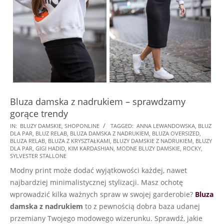
Bluza damska z nadrukiem – sprawdzamy
gorące trendy
2025-
IN:
BLUZY DAMSKIE
,
SHOPONLINE
TAGGED:
ANNA LEWANDOWSKA
,
BLUZ
DLA PAR
,
BLUZ RELAB
,
BLUZA DAMSKA Z NADRUKIEM
,
BLUZA OVERSIZED
,
09-
BLUZA RELAB
,
BLUZA Z KRYSZTAŁKAMI
,
BLUZY DAMSKIE Z NADRUKIEM
,
BLUZY
22
DLA PAR
,
GIGI HADID
,
KIM KARDASHIAN
,
MODNE BLUZY DAMSKIE
,
ROCKY
,
SYLVESTER STALLONE
Modny print może dodać wyjątkowości każdej, nawet
najbardziej minimalistycznej stylizacji. Masz ochotę
wprowadzić kilka ważnych spraw w swojej garderobie?
Bluza
damska z nadrukiem
to z pewnością dobra baza udanej
przemiany Twojego modowego wizerunku. Sprawdź, jakie