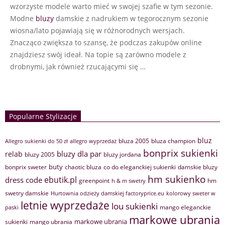
wzorzyste modele warto mieć w swojej szafie w tym sezonie.
Modne
bluzy
damskie z nadrukiem w tegorocznym sezonie
wiosna/lato pojawiają się w różnorodnych wersjach.
Znacząco zwiększa to szansę, że podczas zakupów online
znajdziesz swój ideał. Na topie są zarówno modele z
drobnymi, jak również rzucającymi się …
Popularne Stylizacje
bluz
bluza 2005
bluza champion
Allegro sukienki do 50 zł
allegro wyprzedaż
bonprix sukienki
bluzy dla par
relab
bluzy 2005
bluzy jordana
buty
bonprix sweter
chaotic bluza
co do eleganckiej sukienki
damskie bluzy
hm sukienko
ebutik.pl
dress code
greenpoint
hm
h & m swetry
swetry damskie
Hurtownia odzieży damskiej factoryprice.eu
kolorowy sweter w
letnie wyprzedaże
lou sukienki
mango eleganckie
paski
markowe ubrania
markowe ubrania
sukienki
mango ubrania