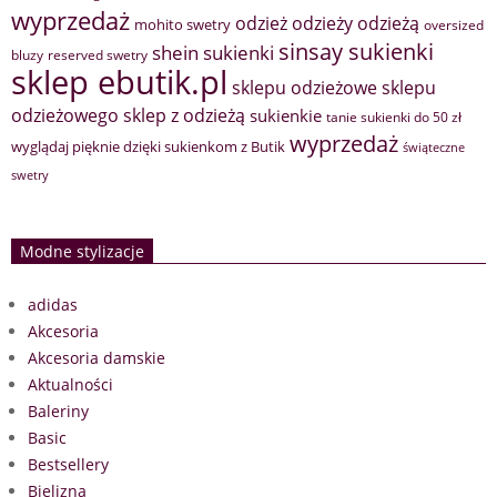
wyprzedaż
odzież
odzieży
odzieżą
mohito swetry
oversized
sinsay sukienki
shein sukienki
bluzy
reserved swetry
sklep ebutik.pl
sklepu odzieżowe
sklepu
sklep z odzieżą
odzieżowego
sukienkie
tanie sukienki do 50 zł
wyprzedaż
wyglądaj pięknie dzięki sukienkom z Butik
świąteczne
swetry
Modne stylizacje
adidas
Akcesoria
Akcesoria damskie
Aktualności
Baleriny
Basic
Bestsellery
Bielizna