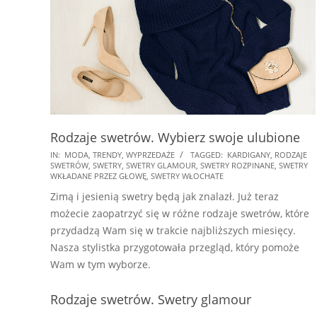
Rodzaje swetrów. Wybierz swoje ulubione
2018-
IN:
MODA
,
TRENDY
,
WYPRZEDAŻE
TAGGED:
KARDIGANY
,
RODZAJE
SWETRÓW
,
SWETRY
,
SWETRY GLAMOUR
,
SWETRY ROZPINANE
,
SWETRY
09-
WKŁADANE PRZEZ GŁOWĘ
,
SWETRY WŁOCHATE
28
Zimą i jesienią swetry będą jak znalazł. Już teraz
możecie zaopatrzyć się w różne rodzaje swetrów, które
przydadzą Wam się w trakcie najbliższych miesięcy.
Nasza stylistka przygotowała przegląd, który pomoże
Wam w tym wyborze.
Rodzaje swetrów. Swetry glamour