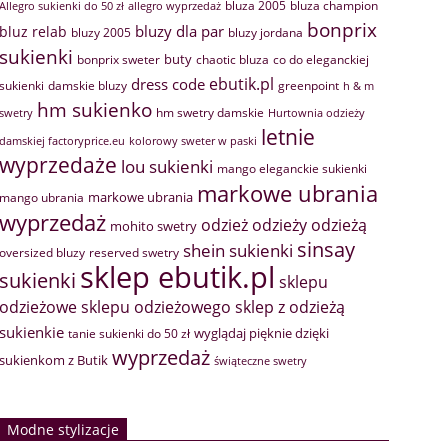
bluza 2005
bluza champion
Allegro sukienki do 50 zł
allegro wyprzedaż
bonprix
bluzy dla par
bluz relab
bluzy 2005
bluzy jordana
sukienki
buty
bonprix sweter
chaotic bluza
co do eleganckiej
ebutik.pl
dress code
sukienki
greenpoint
damskie bluzy
h & m
hm sukienko
hm swetry damskie
swetry
Hurtownia odzieży
letnie
damskiej factoryprice.eu
kolorowy sweter w paski
wyprzedaże
lou sukienki
mango eleganckie sukienki
markowe ubrania
markowe ubrania
mango ubrania
wyprzedaż
odzież
odzieży
odzieżą
mohito swetry
sinsay
shein sukienki
oversized bluzy
reserved swetry
sklep ebutik.pl
sukienki
sklepu
sklep z odzieżą
odzieżowe
sklepu odzieżowego
sukienkie
wyglądaj pięknie dzięki
tanie sukienki do 50 zł
wyprzedaż
sukienkom z Butik
świąteczne swetry
Modne stylizacje