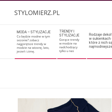
Skip
to
STYLOMIERZ.PL
content
Secondary
TRENDY I
MODA – STYLIZACJE
Navigation
Rodzaje deko
STYLIZACJE
Co będzie modne w tym
w sukienkach 
Menu
Gorące trendy
sezonie? zobacz
które z nich s
w modzie na
najgorętsze trendy w
najmodniejsz
nadchodzący
modzie na wiosnę, lato,
tylko u nas
jesień i zimę.