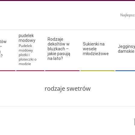
Najlepsz
pudelek
Rodzaje
modowy
ltów
dekoltów w
Sukienki na
Pudelek
–
Jeggins
bluzkach –
wesele
modowy
ą
damskie
jakie pasują
młodzieżowe
plotki i
e?
na lato?
ploteczki o
modzie
rodzaje swetrów