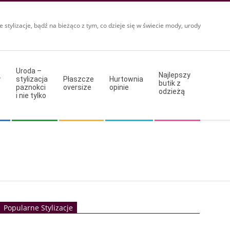
e stylizacje, bądź na bieżąco z tym, co dzieje się w świecie mody, urody
Uroda –
Najlepszy
y
stylizacja
Płaszcze
Hurtownia
butik z
paznokci
oversize
opinie
odzieżą
i nie tylko
Popularne Stylizacje