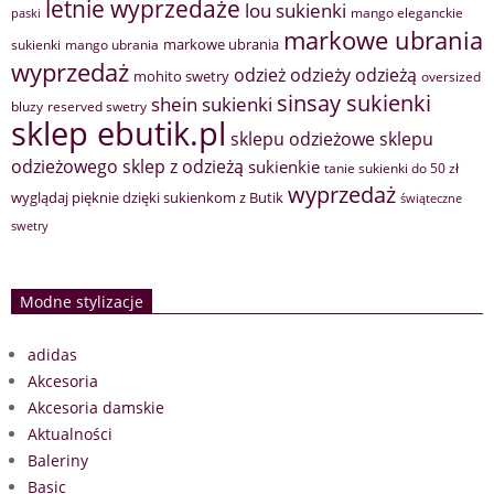
letnie wyprzedaże
lou sukienki
mango eleganckie
paski
markowe ubrania
markowe ubrania
sukienki
mango ubrania
wyprzedaż
odzież
odzieży
odzieżą
mohito swetry
oversized
sinsay sukienki
shein sukienki
bluzy
reserved swetry
sklep ebutik.pl
sklepu odzieżowe
sklepu
sklep z odzieżą
odzieżowego
sukienkie
tanie sukienki do 50 zł
wyprzedaż
wyglądaj pięknie dzięki sukienkom z Butik
świąteczne
swetry
Modne stylizacje
adidas
Akcesoria
Akcesoria damskie
Aktualności
Baleriny
Basic