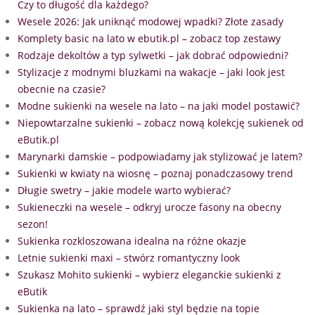
Czy to długość dla każdego?
Wesele 2026: Jak uniknąć modowej wpadki? Złote zasady
Komplety basic na lato w ebutik.pl – zobacz top zestawy
Rodzaje dekoltów a typ sylwetki – jak dobrać odpowiedni?
Stylizacje z modnymi bluzkami na wakacje – jaki look jest
obecnie na czasie?
Modne sukienki na wesele na lato – na jaki model postawić?
Niepowtarzalne sukienki – zobacz nową kolekcję sukienek od
eButik.pl
Marynarki damskie – podpowiadamy jak stylizować je latem?
Sukienki w kwiaty na wiosnę – poznaj ponadczasowy trend
Długie swetry – jakie modele warto wybierać?
Sukieneczki na wesele – odkryj urocze fasony na obecny
sezon!
Sukienka rozkloszowana idealna na różne okazje
Letnie sukienki maxi – stwórz romantyczny look
Szukasz Mohito sukienki – wybierz eleganckie sukienki z
eButik
Sukienka na lato – sprawdź jaki styl będzie na topie