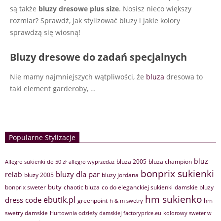
są także
bluzy dresowe plus size
. Nosisz nieco większy
rozmiar? Sprawdź, jak stylizować bluzy i jakie kolory
sprawdzą się wiosną!
Bluzy dresowe do zadań specjalnych
Nie mamy najmniejszych wątpliwości, że
bluza
dresowa to
taki element garderoby,
…
Popularne Stylizacje
bluz
bluza 2005
bluza champion
Allegro sukienki do 50 zł
allegro wyprzedaż
bonprix sukienki
bluzy dla par
relab
bluzy 2005
bluzy jordana
buty
bonprix sweter
chaotic bluza
co do eleganckiej sukienki
damskie bluzy
hm sukienko
ebutik.pl
dress code
greenpoint
hm
h & m swetry
swetry damskie
Hurtownia odzieży damskiej factoryprice.eu
kolorowy sweter w