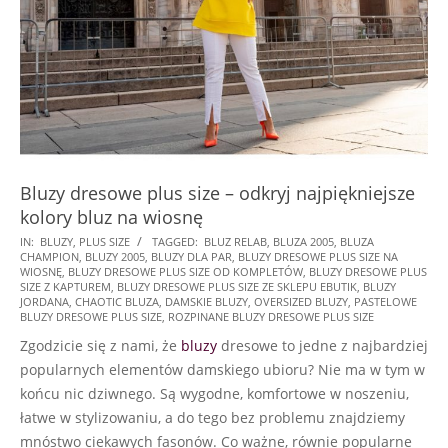
Bluzy dresowe plus size – odkryj najpiękniejsze
kolory bluz na wiosnę
2022-
IN:
BLUZY
,
PLUS SIZE
TAGGED:
BLUZ RELAB
,
BLUZA 2005
,
BLUZA
CHAMPION
,
BLUZY 2005
,
BLUZY DLA PAR
,
BLUZY DRESOWE PLUS SIZE NA
05-
WIOSNĘ
,
BLUZY DRESOWE PLUS SIZE OD KOMPLETÓW
,
BLUZY DRESOWE PLUS
31
SIZE Z KAPTUREM
,
BLUZY DRESOWE PLUS SIZE ZE SKLEPU EBUTIK
,
BLUZY
JORDANA
,
CHAOTIC BLUZA
,
DAMSKIE BLUZY
,
OVERSIZED BLUZY
,
PASTELOWE
BLUZY DRESOWE PLUS SIZE
,
ROZPINANE BLUZY DRESOWE PLUS SIZE
Zgodzicie się z nami, że
bluzy
dresowe to jedne z najbardziej
popularnych elementów damskiego ubioru? Nie ma w tym w
końcu nic dziwnego. Są wygodne, komfortowe w noszeniu,
łatwe w stylizowaniu, a do tego bez problemu znajdziemy
mnóstwo ciekawych fasonów. Co ważne, równie popularne