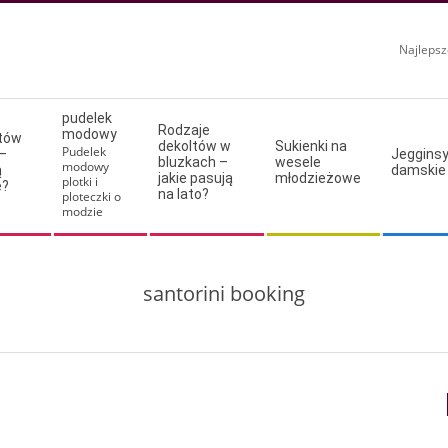
Najlepsz
pudelek
Rodzaje
modowy
ltów
dekoltów w
Sukienki na
Pudelek
–
Jeggins
bluzkach –
wesele
modowy
ą
damskie
jakie pasują
młodzieżowe
plotki i
e?
na lato?
ploteczki o
modzie
santorini booking