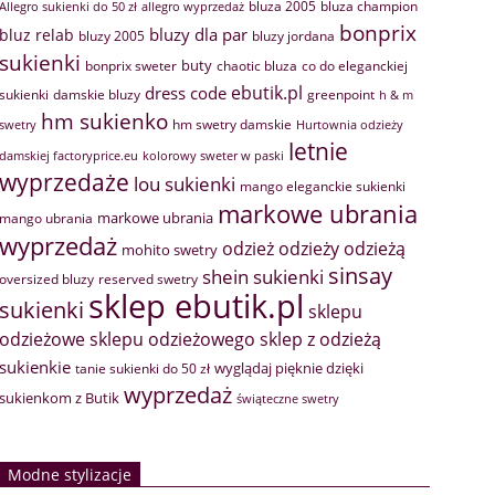
bluza 2005
bluza champion
Allegro sukienki do 50 zł
allegro wyprzedaż
bonprix
bluzy dla par
bluz relab
bluzy 2005
bluzy jordana
sukienki
buty
bonprix sweter
chaotic bluza
co do eleganckiej
ebutik.pl
dress code
sukienki
greenpoint
damskie bluzy
h & m
hm sukienko
hm swetry damskie
swetry
Hurtownia odzieży
letnie
damskiej factoryprice.eu
kolorowy sweter w paski
wyprzedaże
lou sukienki
mango eleganckie sukienki
markowe ubrania
markowe ubrania
mango ubrania
wyprzedaż
odzież
odzieży
odzieżą
mohito swetry
sinsay
shein sukienki
oversized bluzy
reserved swetry
sklep ebutik.pl
sukienki
sklepu
sklep z odzieżą
odzieżowe
sklepu odzieżowego
sukienkie
wyglądaj pięknie dzięki
tanie sukienki do 50 zł
wyprzedaż
sukienkom z Butik
świąteczne swetry
Modne stylizacje