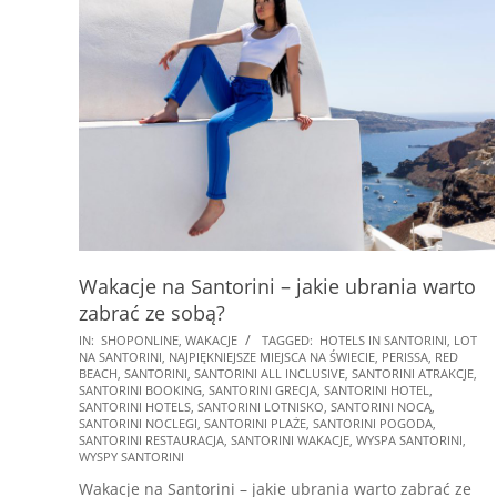
Wakacje na Santorini – jakie ubrania warto
zabrać ze sobą?
2026-
IN:
SHOPONLINE
,
WAKACJE
TAGGED:
HOTELS IN SANTORINI
,
LOT
NA SANTORINI
,
NAJPIĘKNIEJSZE MIEJSCA NA ŚWIECIE
,
PERISSA
,
RED
02-
BEACH
,
SANTORINI
,
SANTORINI ALL INCLUSIVE
,
SANTORINI ATRAKCJE
,
07
SANTORINI BOOKING
,
SANTORINI GRECJA
,
SANTORINI HOTEL
,
SANTORINI HOTELS
,
SANTORINI LOTNISKO
,
SANTORINI NOCĄ
,
SANTORINI NOCLEGI
,
SANTORINI PLAŻE
,
SANTORINI POGODA
,
SANTORINI RESTAURACJA
,
SANTORINI WAKACJE
,
WYSPA SANTORINI
,
WYSPY SANTORINI
Wakacje na Santorini – jakie ubrania warto zabrać ze