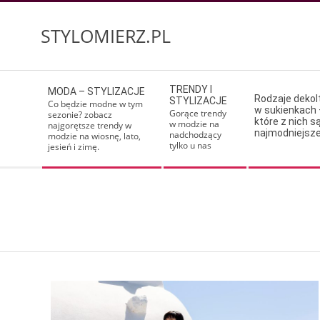
Skip
to
STYLOMIERZ.PL
content
Secondary
TRENDY I
MODA – STYLIZACJE
Navigation
Rodzaje deko
STYLIZACJE
Co będzie modne w tym
w sukienkach 
Menu
Gorące trendy
sezonie? zobacz
które z nich s
w modzie na
najgorętsze trendy w
najmodniejsz
nadchodzący
modzie na wiosnę, lato,
tylko u nas
jesień i zimę.