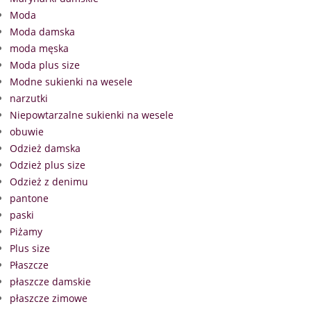
Moda
Moda damska
moda męska
Moda plus size
Modne sukienki na wesele
narzutki
Niepowtarzalne sukienki na wesele
obuwie
Odzież damska
Odzież plus size
Odzież z denimu
pantone
paski
Piżamy
Plus size
Płaszcze
płaszcze damskie
płaszcze zimowe