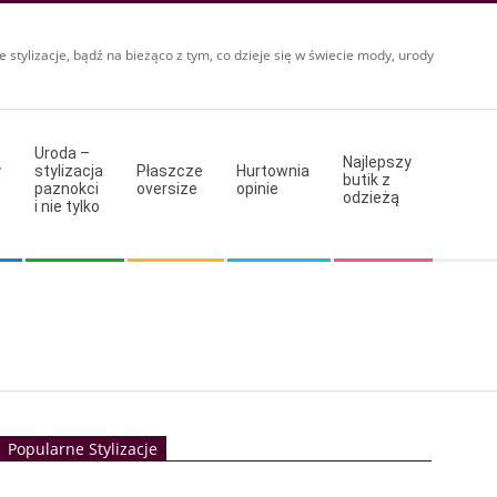
e stylizacje, bądź na bieżąco z tym, co dzieje się w świecie mody, urody
Uroda –
Najlepszy
y
stylizacja
Płaszcze
Hurtownia
butik z
paznokci
oversize
opinie
odzieżą
i nie tylko
Popularne Stylizacje