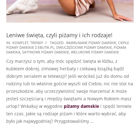
Leniwe święta, czyli piżamy i ich rodzaje!
2021-
IN:
KOMPLET
,
TRENDY
TAGGED:
BAWEŁNIANE PIŻAMY DAMSKIE
,
CIEPŁE
PIŻAMY DAMSKIE Z EBUTIK.PL
,
DWUCZĘŚCIOWE PIŻAMY DAMSKIE
,
PIŻAMA
12-
DAMSKA
,
SATYNOWE PIŻAMY DAMSKIE
,
WELUROWE PIŻAMY DAMSKIE
27
Czy marzysz o tym, aby móc spędzić święta w łóżku, z
kubkiem dobrej, zimowej herbaty i ciekawą książką bądź
dobrym serialem w telewizji? Jeśli wróciłaś już do domu od
rodziny lub to właśnie goście wyszli od Ciebie, nic nie stoi na
przeszkodzie, aby urzeczywistnić swoje marzenia! A może
jesteś szczęściarą i między świętami a Nowym Rokiem masz
urlop? Wskakuj w wygodne
piżamy damskie
i spędź leniwie
ten czas. Jakie są rodzaje piżam i które warto wybrać, aby
było jak najwygodniej? Przygotowaliśmy
…