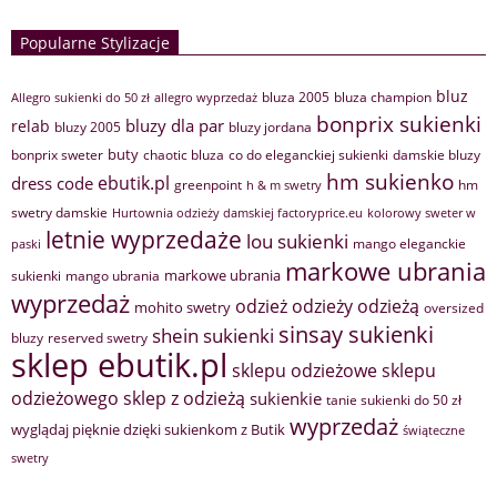
Popularne Stylizacje
bluz
bluza 2005
bluza champion
Allegro sukienki do 50 zł
allegro wyprzedaż
bonprix sukienki
bluzy dla par
relab
bluzy 2005
bluzy jordana
buty
bonprix sweter
chaotic bluza
co do eleganckiej sukienki
damskie bluzy
hm sukienko
ebutik.pl
dress code
greenpoint
hm
h & m swetry
swetry damskie
Hurtownia odzieży damskiej factoryprice.eu
kolorowy sweter w
letnie wyprzedaże
lou sukienki
mango eleganckie
paski
markowe ubrania
markowe ubrania
sukienki
mango ubrania
wyprzedaż
odzież
odzieży
odzieżą
mohito swetry
oversized
sinsay sukienki
shein sukienki
bluzy
reserved swetry
sklep ebutik.pl
sklepu odzieżowe
sklepu
sklep z odzieżą
odzieżowego
sukienkie
tanie sukienki do 50 zł
wyprzedaż
wyglądaj pięknie dzięki sukienkom z Butik
świąteczne
swetry