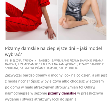
Piżamy damskie na cieplejsze dni – jaki model
wybrać?
2023-
IN:
BIELIZNA
,
TRENDY
TAGGED:
BAWEŁNIANE PIŻAMY DAMSKIE
,
PIŻAMA
DAMSKA
,
PIŻAMY DAMSKIE Z BLUZKĄ NA RAMIĄCZKACH
,
PIŻAMY DAMSKIE Z
03-
SZORTAMI
,
SATYNOWE PIŻAMY DAMSKIE
,
SKLEP EBUTIK.PL
21
Zazwyczaj bardzo dbamy o modny look na co dzień, a jak jest
z modą nocną? Śpisz w byle czym albo chodzisz wieczorem
po domu w mało atrakcyjnym stroju? Zmień to! Odkryj
najmodniejsze w sezonie
piżamy damskie
w prześlicznym
wydaniu i stwórz atrakcyjny look do spania!