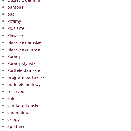
Odzież z denimu
pantone
paski
Piżamy
Plus size
Płaszcze
płaszcze damskie
płaszcze zimowe
Porady
Porady stylistki
Portfele damskie
program partnerski
pudelek modowy
reserved
Sale
sandału damskie
shoponline
sklepy
Spódnice