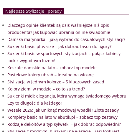
Najlepsze Stylizacje i porady
Dlaczego opinie klientek są dziś ważniejsze niż opis
producenta? Jak kupować ubrania online świadomie
Damska marynarka – jaką wybrać do casualowych stylizacji?
Sukienki basic plus size – jak dobrać fason do figury?
Sukienki basic w sportowych stylizacjach – połącz kobiecy
look z wygodnym luzem!
Koszule damskie na lato – zobacz top modele
Pastelowe kolory ubrań – idealne na wiosnę
Stylizacja w jednym kolorze – 5 kluczowych zasad
Kolory ziemi w modzie – co to za trend?
Sukienki midi: elegancja, która wymaga świadomego wyboru.
Czy to długość dla każdego?
Wesele 2026: Jak uniknąć modowej wpadki? Złote zasady
Komplety basic na lato w ebutik.pl – zobacz top zestawy
Rodzaje dekoltów a typ sylwetki – jak dobrać odpowiedni?
Stylizacje z modnymi bluzkami na wakacje – jaki look jest