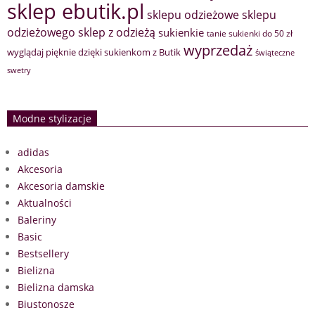
sklep ebutik.pl
sklepu odzieżowe
sklepu
sklep z odzieżą
odzieżowego
sukienkie
tanie sukienki do 50 zł
wyprzedaż
wyglądaj pięknie dzięki sukienkom z Butik
świąteczne
swetry
Modne stylizacje
adidas
Akcesoria
Akcesoria damskie
Aktualności
Baleriny
Basic
Bestsellery
Bielizna
Bielizna damska
Biustonosze