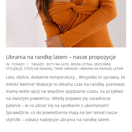
Ubrania na randkę latem – nasze propozycje
2025-
IN:
PORADY
TAGGED:
BUTY NA LATO
,
MODA LETNIA
,
SEKSOWNE
STYLIZACJE
,
STRÓJ NA RANDKĘ
,
TANIE UBRANIA
,
UBRANIA NA RANDKĘ LATEM
07-
Lato, słońce, dodatnie temperatury… Wszystko to sprawia, że
24
miłość kwitnie! Wakacje to idealny czas na randkę, ponieważ
mamy wiele opcji na wspólne spędzanie czasu, na przykład
na świeżym powietrzu. Wtedy pojawia się zasadnicze
pytanie – w co ubrać się na spotkanie z ukochanym?
Sprawdźcie, co do powiedzenia mają na ten temat nasze
stylistki – zobacz najlepsze ubrania na randkę latem.