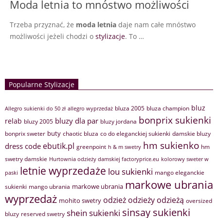
Moda letnia to mnóstwo możliwości
Trzeba przyznać, że
moda letnia
daje nam całe mnóstwo
możliwości jeżeli chodzi o
stylizacje
. To …
Popularne Stylizacje
bluz
bluza 2005
bluza champion
Allegro sukienki do 50 zł
allegro wyprzedaż
bonprix sukienki
bluzy dla par
relab
bluzy 2005
bluzy jordana
buty
bonprix sweter
chaotic bluza
co do eleganckiej sukienki
damskie bluzy
hm sukienko
ebutik.pl
dress code
greenpoint
hm
h & m swetry
swetry damskie
Hurtownia odzieży damskiej factoryprice.eu
kolorowy sweter w
letnie wyprzedaże
lou sukienki
mango eleganckie
paski
markowe ubrania
markowe ubrania
sukienki
mango ubrania
wyprzedaż
odzież
odzieży
odzieżą
mohito swetry
oversized
sinsay sukienki
shein sukienki
bluzy
reserved swetry