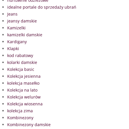
hurtownie odzieżowe
idealne portale do sprzedaży ubrań
Jeans
jeansy damskie
Kamizelki
kamizelki damskie
Kardigany
Klapki
kod rabatowy
kolarki damskie
Kolekcja basic
Kolekcja jesienna
kolekcja masełko
Kolekcja na lato
Kolekcja welurów
Kolekcja wiosenna
kolekcja zima
Kombinezony
Kombinezony damskie