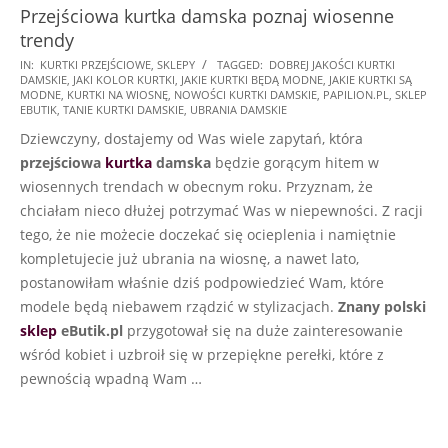
Przejściowa kurtka damska poznaj wiosenne
trendy
2026-
IN:
KURTKI PRZEJŚCIOWE
,
SKLEPY
TAGGED:
DOBREJ JAKOŚCI KURTKI
DAMSKIE
,
JAKI KOLOR KURTKI
,
JAKIE KURTKI BĘDĄ MODNE
,
JAKIE KURTKI SĄ
02-
MODNE
,
KURTKI NA WIOSNĘ
,
NOWOŚCI KURTKI DAMSKIE
,
PAPILION.PL
,
SKLEP
11
EBUTIK
,
TANIE KURTKI DAMSKIE
,
UBRANIA DAMSKIE
Dziewczyny, dostajemy od Was wiele zapytań, która
przejściowa
kurtka
damska
będzie gorącym hitem w
wiosennych trendach w obecnym roku. Przyznam, że
chciałam nieco dłużej potrzymać Was w niepewności. Z racji
tego, że nie możecie doczekać się ocieplenia i namiętnie
kompletujecie już ubrania na wiosnę, a nawet lato,
postanowiłam właśnie dziś podpowiedzieć Wam, które
modele będą niebawem rządzić w stylizacjach.
Znany polski
sklep
eButik.pl
przygotował się na duże zainteresowanie
wśród kobiet i uzbroił się w przepiękne perełki, które z
pewnością wpadną Wam …