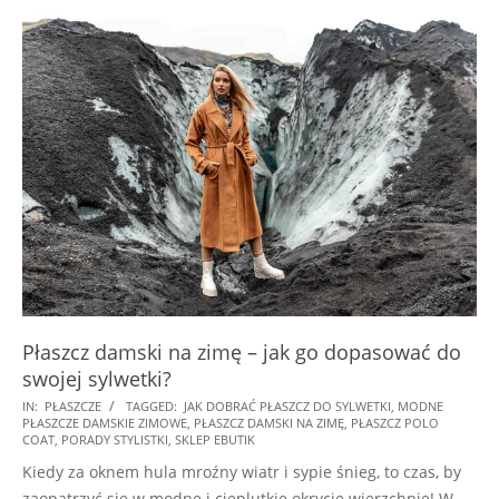
Płaszcz damski na zimę – jak go dopasować do
swojej sylwetki?
2025-
IN:
PŁASZCZE
TAGGED:
JAK DOBRAĆ PŁASZCZ DO SYLWETKI
,
MODNE
PŁASZCZE DAMSKIE ZIMOWE
,
PŁASZCZ DAMSKI NA ZIMĘ
,
PŁASZCZ POLO
12-
COAT
,
PORADY STYLISTKI
,
SKLEP EBUTIK
10
Kiedy za oknem hula mroźny wiatr i sypie śnieg, to czas, by
zaopatrzyć się w modne i cieplutkie okrycie wierzchnie! W