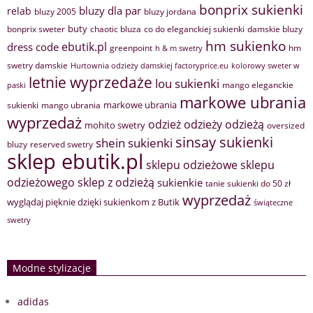
bonprix sukienki
bluzy dla par
relab
bluzy 2005
bluzy jordana
buty
bonprix sweter
chaotic bluza
co do eleganckiej sukienki
damskie bluzy
hm sukienko
ebutik.pl
dress code
greenpoint
hm
h & m swetry
swetry damskie
Hurtownia odzieży damskiej factoryprice.eu
kolorowy sweter w
letnie wyprzedaże
lou sukienki
mango eleganckie
paski
markowe ubrania
markowe ubrania
sukienki
mango ubrania
wyprzedaż
odzież
odzieży
odzieżą
mohito swetry
oversized
sinsay sukienki
shein sukienki
bluzy
reserved swetry
sklep ebutik.pl
sklepu odzieżowe
sklepu
sklep z odzieżą
odzieżowego
sukienkie
tanie sukienki do 50 zł
wyprzedaż
wyglądaj pięknie dzięki sukienkom z Butik
świąteczne
swetry
Modne stylizacje
adidas