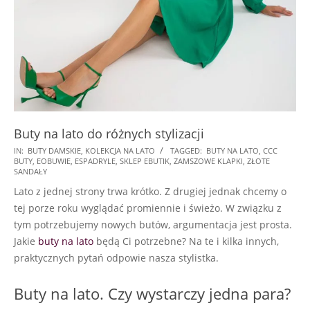
Buty na lato do różnych stylizacji
2026-
IN:
BUTY DAMSKIE
,
KOLEKCJA NA LATO
TAGGED:
BUTY NA LATO
,
CCC
BUTY
,
EOBUWIE
,
ESPADRYLE
,
SKLEP EBUTIK
,
ZAMSZOWE KLAPKI
,
ZŁOTE
02-
SANDAŁY
17
Lato z jednej strony trwa krótko. Z drugiej jednak chcemy o
tej porze roku wyglądać promiennie i świeżo. W związku z
tym potrzebujemy nowych butów, argumentacja jest prosta.
Jakie
buty na lato
będą Ci potrzebne? Na te i kilka innych,
praktycznych pytań odpowie nasza stylistka.
Buty na lato. Czy wystarczy jedna para?