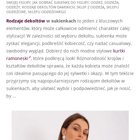
SWOJEJ FIGURY
,
JAK DOBRAĆ SUKIENKĘ DO FIGURY
,
ODZIEŻ
,
ODZIEŻĄ
,
07-
ODZIEŻY
,
RODZAJE DEKOLTÓW DAMSKICH
,
SKLEP Z ODZIEŻĄ
,
SKLEPU
20
ODZIEŻOWE
,
SKLEPU ODZIEŻOWEGO
Rodzaje dekoltów
w sukienkach
to jeden z kluczowych
elementów, który może całkowicie odmienić charakter całej
stylizacji! W zależności od wyboru dekoltu, sukienka może
zyskać elegancji, podkreślić kobiecość, czy nadać casualowy,
swobodny wygląd. Dobierz do nich modne stylowe
kurtki
ramoneski
, które podkręcą look! Różnorodność krojów i
kształtów dekoltów sprawia, że każda kobieta może znaleźć
coś idealnie pasującego do jej sylwetki i okazji. W tym tekście
przyjrzymy się najpopularniejszym rodzajom dekoltów w
sukienkach, aby ułatwić wybór i podpowiedzieć, jak je nosić,
by …