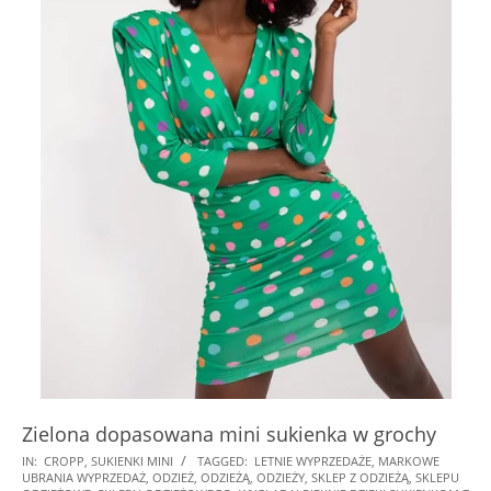
Zielona dopasowana mini sukienka w grochy
2025-
IN:
CROPP
,
SUKIENKI MINI
TAGGED:
LETNIE WYPRZEDAŻE
,
MARKOWE
UBRANIA WYPRZEDAŻ
,
ODZIEŻ
,
ODZIEŻĄ
,
ODZIEŻY
,
SKLEP Z ODZIEŻĄ
,
SKLEPU
08-