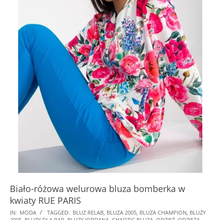
Biało-różowa welurowa bluza bomberka w
kwiaty RUE PARIS
2024-
IN:
MODA
TAGGED:
BLUZ RELAB
,
BLUZA 2005
,
BLUZA CHAMPION
,
BLUZY
2005
,
BLUZY DLA PAR
,
BLUZY JORDANA
,
CHAOTIC BLUZA
,
ODZIEŻ
,
ODZIEŻĄ
,