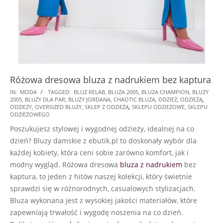
Różowa dresowa bluza z nadrukiem bez kaptura
2024-
IN:
MODA
TAGGED:
BLUZ RELAB
,
BLUZA 2005
,
BLUZA CHAMPION
,
BLUZY
2005
,
BLUZY DLA PAR
,
BLUZY JORDANA
,
CHAOTIC BLUZA
,
ODZIEŻ
,
ODZIEŻĄ
,
07-
ODZIEŻY
,
OVERSIZED BLUZY
,
SKLEP Z ODZIEŻĄ
,
SKLEPU ODZIEŻOWE
,
SKLEPU
21
ODZIEŻOWEGO
Poszukujesz stylowej i wygodnej odzieży, idealnej na co
dzień? Bluzy damskie z ebutik.pl to doskonały wybór dla
każdej kobiety, która ceni sobie zarówno komfort, jak i
modny wygląd. Różowa dresowa
bluza z nadrukiem
bez
kaptura, to jeden z hitów naszej kolekcji, który świetnie
sprawdzi się w różnorodnych, casualowych stylizacjach.
Bluza wykonana jest z wysokiej jakości materiałów, które
zapewniają trwałość i wygodę noszenia na co dzień.