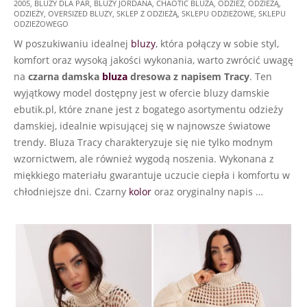
2005
,
BLUZY DLA PAR
,
BLUZY JORDANA
,
CHAOTIC BLUZA
,
ODZIEŻ
,
ODZIEŻĄ
,
07-
ODZIEŻY
,
OVERSIZED BLUZY
,
SKLEP Z ODZIEŻĄ
,
SKLEPU ODZIEŻOWE
,
SKLEPU
21
ODZIEŻOWEGO
W poszukiwaniu idealnej
bluzy
, która połączy w sobie styl,
komfort oraz wysoką jakości wykonania, warto zwrócić uwagę
na
czarna damska
bluza
dresowa z napisem Tracy
. Ten
wyjątkowy model dostępny jest w ofercie bluzy damskie
ebutik.pl, które znane jest z bogatego asortymentu odzieży
damskiej, idealnie wpisującej się w najnowsze światowe
trendy. Bluza Tracy charakteryzuje się nie tylko modnym
wzornictwem, ale również wygodą noszenia. Wykonana z
miękkiego materiału gwarantuje uczucie ciepła i komfortu w
chłodniejsze dni. Czarny
kolor
oraz oryginalny napis …