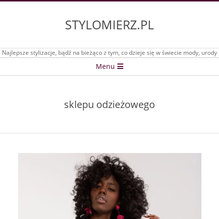
Skip
to
STYLOMIERZ.PL
content
Najlepsze stylizacje, bądź na bieżąco z tym, co dzieje się w świecie mody, urody
Secondary
Menu
Navigation
Menu
sklepu odzieżowego