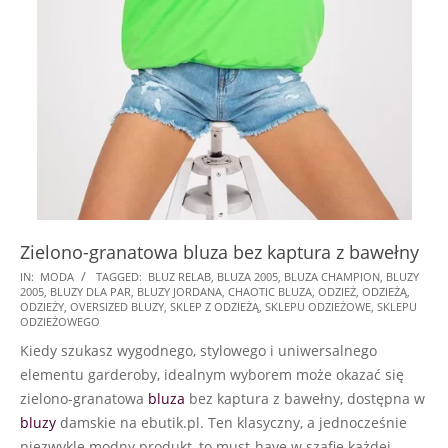
Zielono-granatowa bluza bez kaptura z bawełny
2024-
IN:
MODA
TAGGED:
BLUZ RELAB
,
BLUZA 2005
,
BLUZA CHAMPION
,
BLUZY
2005
,
BLUZY DLA PAR
,
BLUZY JORDANA
,
CHAOTIC BLUZA
,
ODZIEŻ
,
ODZIEŻĄ
,
07-
ODZIEŻY
,
OVERSIZED BLUZY
,
SKLEP Z ODZIEŻĄ
,
SKLEPU ODZIEŻOWE
,
SKLEPU
21
ODZIEŻOWEGO
Kiedy szukasz wygodnego, stylowego i uniwersalnego
elementu garderoby, idealnym wyborem może okazać się
zielono-granatowa
bluza
bez kaptura z bawełny, dostępna w
bluzy
damskie na ebutik.pl. Ten klasyczny, a jednocześnie
niezwykle modny produkt, to must-have w szafie każdej