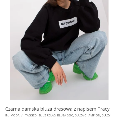
Czarna damska bluza dresowa z napisem Tracy
2024-
IN:
MODA
TAGGED:
BLUZ RELAB
,
BLUZA 2005
,
BLUZA CHAMPION
,
BLUZY