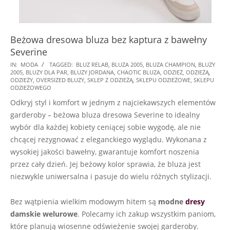
Beżowa dresowa bluza bez kaptura z bawełny
Severine
2024-
IN:
MODA
TAGGED:
BLUZ RELAB
,
BLUZA 2005
,
BLUZA CHAMPION
,
BLUZY
2005
,
BLUZY DLA PAR
,
BLUZY JORDANA
,
CHAOTIC BLUZA
,
ODZIEŻ
,
ODZIEŻĄ
,
07-
ODZIEŻY
,
OVERSIZED BLUZY
,
SKLEP Z ODZIEŻĄ
,
SKLEPU ODZIEŻOWE
,
SKLEPU
20
ODZIEŻOWEGO
Odkryj styl i komfort w jednym z najciekawszych elementów
garderoby – beżowa bluza dresowa Severine to idealny
wybór dla każdej kobiety ceniącej sobie wygodę, ale nie
chcącej rezygnować z eleganckiego wyglądu. Wykonana z
wysokiej jakości bawełny, gwarantuje komfort noszenia
przez cały dzień. Jej beżowy kolor sprawia, że bluza jest
niezwykle uniwersalna i pasuje do wielu różnych stylizacji.
Bez wątpienia wielkim modowym hitem są
modne
dresy
damskie welurowe
. Polecamy ich zakup wszystkim paniom,
które planują wiosenne odświeżenie swojej garderoby.