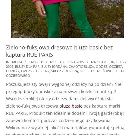
Zielono-fuksjowa dresowa bluza basic bez
kaptura RUE PARIS
2024-
IN:
MODA
TAGGED:
BLUZ RELAB
,
BLUZA 2005
,
BLUZA CHAMPION
,
BLUZY
2005
,
BLUZY DLA PAR
,
BLUZY JORDANA
,
CHAOTIC BLUZA
,
ODZIEŻ
,
ODZIEŻĄ
,
07-
ODZIEŻY
,
OVERSIZED BLUZY
,
SKLEP Z ODZIEŻĄ
,
SKLEPU ODZIEŻOWE
,
SKLEPU
21
ODZIEŻOWEGO
Poszukujesz stylowej i wygodnej odzieży na co dzień? Nie
przegap
bluzy
damskie z najnowszej kolekcji ebutik.pl!
Wśród szerokiej oferty odzieży damskiej wyróżnia się
zielono-fuksjowa dresowa
bluza
basic
bez kaptura marki
RUE PARIS. Produkt ten idealnie dopełni Twoją garderobę i
zapewni komfort podczas codziennego użytkowania.
Wykonana z wysokiej jakości materiałów, gwarantuje pełną
swobodę ruchów. Jej niebanalna kolorystyka przyciągnie