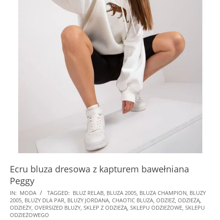
Ecru bluza dresowa z kapturem bawełniana
Peggy
2024-
IN:
MODA
TAGGED:
BLUZ RELAB
,
BLUZA 2005
,
BLUZA CHAMPION
,
BLUZY
2005
,
BLUZY DLA PAR
,
BLUZY JORDANA
,
CHAOTIC BLUZA
,
ODZIEŻ
,
ODZIEŻĄ
,
07-
ODZIEŻY
,
OVERSIZED BLUZY
,
SKLEP Z ODZIEŻĄ
,
SKLEPU ODZIEŻOWE
,
SKLEPU
21
ODZIEŻOWEGO