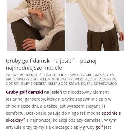
Gruby golf damski na jesień – poznaj
najmodniejsze modele
2024-
IN:
SWETRY
,
TRENDY
TAGGED:
CIEPŁE SWETRY Z GRUBYM SPLOTEM
,
GRUBE SWETRY Z GOLFEM
,
MODNE SWETRY OVERSIZE
,
ODZIEŻ
,
ODZIEŻĄ
,
07-
ODZIEŻY
,
SKLEP Z ODZIEŻĄ
,
SKLEPU ODZIEŻOWE
,
SKLEPU ODZIEŻOWEGO
21
Gruby golf damski
na jesień
to nieodzowny element
jesiennej garderoby, który nie tylko zapewnia ciepło w
chłodniejsze dni, ale także jest wyrazem elegancji i
komfortu. Doskonale pasują do niego też modne
spodnie z
ekoskóry
z najnowszej kolekcji odzieży damskiej. W tym
artykule przyjrzymy się dlaczego ciepły gruby
golf
jest