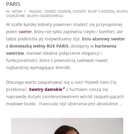
PARIS
2024-
IN:
MODA
TAGGED:
ODZIEŻ
,
ODZIEŻĄ
,
ODZIEŻY
,
SKLEP Z ODZIEŻĄ
,
SKLEPU
ODZIEŻOWE
,
SKLEPU ODZIEŻOWEGO
07-
W szafie każdej kobiety powinien znaleźć się przynajmniej
19
jeden
sweter
, który nie tylko zapewnia ciepło i komfort, ale
także podkreśla jej indywidualny styl.
Ecru ażurowy sweter
z domieszką wełny RUE PARIS
, dostępny w
hurtownia
swetrów
, stanowi idealne połączenie elegancji i
funkcjonalności, które z pewnością zadowoli nawet
najbardziej wymagające klientki.
Dlaczego warto zaopatrywać się u nas? Pozwól nam Cię
przekonać.
Swetry damskie
z hurtowni cieszą się
naprawdę dużym zainteresowaniem wśród zaopatrujących
modowe butiki . Francuski styl ubierania jest absolutnie …