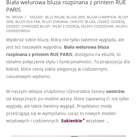
Biała welurowa bluza rozpinana z printem RUE
PARIS
2024-
IN:
MODA
TAGGED:
BLUZ RELAB
,
BLUZA 2005
,
BLUZA CHAMPION
,
BLUZY
2005
,
BLUZY DLA PAR
,
BLUZY JORDANA
,
CHAOTIC BLUZA
,
ODZIEŻ
,
ODZIEŻĄ
,
07-
ODZIEŻY
,
OVERSIZED BLUZY
,
SKLEP Z ODZIEŻĄ
,
SKLEPU ODZIEŻOWE
,
SKLEPU
20
ODZIEŻOWEGO
Wyobraź sobie bluzę, która nie tylko świetnie wygląda, ale
jest też niezwykle wygodna.
Biała welurowa bluza
rozpinana z printem RUE PARIS
, dostępna na ebutik, to
idealne połączenie stylu i funkcjonalności. To propozycja dla
kobiet, które cenią sobie elegancję w codziennym,
casualowym wydaniu.
W naszym sklepie znajdziesz różnorodne fasony
swetrów
,
od klasycznych po modne wzory, które zapewnią Ci nie tylko
wygodę, ale także świetny wygląd. Projektanci mody
prześcigają się w wymyślaniu coraz to nowych modeli
wizytowych i codziennych.
Sukienkie
wizytowe …