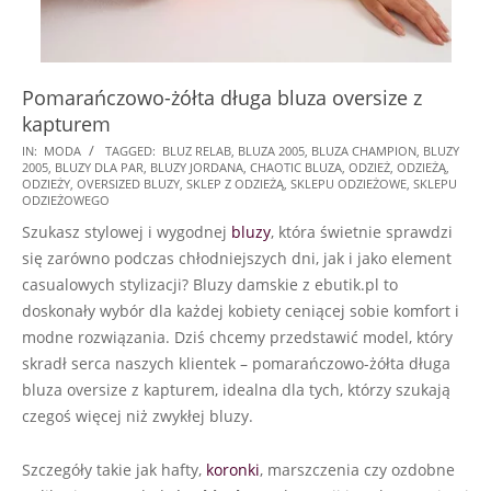
Pomarańczowo-żółta długa bluza oversize z
kapturem
2024-
IN:
MODA
TAGGED:
BLUZ RELAB
,
BLUZA 2005
,
BLUZA CHAMPION
,
BLUZY
2005
,
BLUZY DLA PAR
,
BLUZY JORDANA
,
CHAOTIC BLUZA
,
ODZIEŻ
,
ODZIEŻĄ
,
07-
ODZIEŻY
,
OVERSIZED BLUZY
,
SKLEP Z ODZIEŻĄ
,
SKLEPU ODZIEŻOWE
,
SKLEPU
21
ODZIEŻOWEGO
Szukasz stylowej i wygodnej
bluzy
, która świetnie sprawdzi
się zarówno podczas chłodniejszych dni, jak i jako element
casualowych stylizacji? Bluzy damskie z ebutik.pl to
doskonały wybór dla każdej kobiety ceniącej sobie komfort i
modne rozwiązania. Dziś chcemy przedstawić model, który
skradł serca naszych klientek – pomarańczowo-żółta długa
bluza oversize z kapturem, idealna dla tych, którzy szukają
czegoś więcej niż zwykłej bluzy.
Szczegóły takie jak hafty,
koronki
, marszczenia czy ozdobne