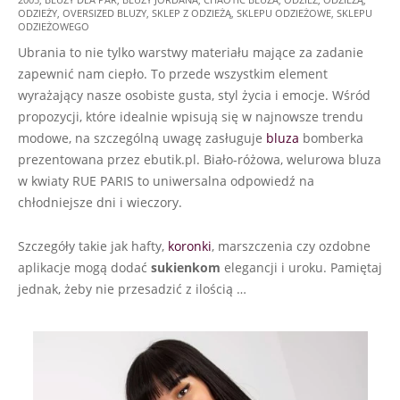
07-
ODZIEŻY
,
OVERSIZED BLUZY
,
SKLEP Z ODZIEŻĄ
,
SKLEPU ODZIEŻOWE
,
SKLEPU
20
ODZIEŻOWEGO
Ubrania to nie tylko warstwy materiału mające za zadanie
zapewnić nam ciepło. To przede wszystkim element
wyrażający nasze osobiste gusta, styl życia i emocje. Wśród
propozycji, które idealnie wpisują się w najnowsze trendu
modowe, na szczególną uwagę zasługuje
bluza
bomberka
prezentowana przez ebutik.pl. Biało-różowa, welurowa bluza
w kwiaty RUE PARIS to uniwersalna odpowiedź na
chłodniejsze dni i wieczory.
Szczegóły takie jak hafty,
koronki
, marszczenia czy ozdobne
aplikacje mogą dodać
sukienkom
elegancji i uroku. Pamiętaj
jednak, żeby nie przesadzić z ilością …