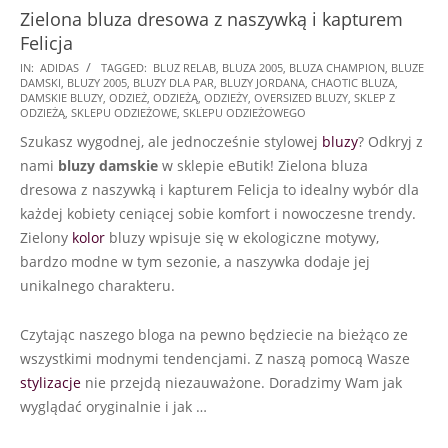
Zielona bluza dresowa z naszywką i kapturem
Felicja
2025-
IN:
ADIDAS
TAGGED:
BLUZ RELAB
,
BLUZA 2005
,
BLUZA CHAMPION
,
BLUZE
DAMSKI
,
BLUZY 2005
,
BLUZY DLA PAR
,
BLUZY JORDANA
,
CHAOTIC BLUZA
,
08-
DAMSKIE BLUZY
,
ODZIEŻ
,
ODZIEŻĄ
,
ODZIEŻY
,
OVERSIZED BLUZY
,
SKLEP Z
31
ODZIEŻĄ
,
SKLEPU ODZIEŻOWE
,
SKLEPU ODZIEŻOWEGO
Szukasz wygodnej, ale jednocześnie stylowej
bluzy
? Odkryj z
nami
bluzy damskie
w sklepie eButik! Zielona bluza
dresowa z naszywką i kapturem Felicja to idealny wybór dla
każdej kobiety ceniącej sobie komfort i nowoczesne trendy.
Zielony
kolor
bluzy wpisuje się w ekologiczne motywy,
bardzo modne w tym sezonie, a naszywka dodaje jej
unikalnego charakteru.
Czytając naszego bloga na pewno będziecie na bieżąco ze
wszystkimi modnymi tendencjami. Z naszą pomocą Wasze
stylizacje
nie przejdą niezauważone. Doradzimy Wam jak
wyglądać oryginalnie i jak …