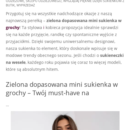
ODZIEŻOWE
,
SKLEPU ODZIEŻOWEGO
,
WYGLĄDAJ PIĘKNIE DZIĘKI SUKIENKOM Z
31
BUTIK
,
WYPRZEDAŻ
Przygotuj się na wszystkie nadchodzące okazje z naszą
najnowszą perełką –
zielona dopasowana mini sukienka w
grochy
! Ta stylowa
i
kobieca propozycja idealnie sprawdzi
się na każde przyjęcie, randkę czy spontaniczne wyjście z
przyjaciółmi. Dzięki swojemu uniwersalnemu designowi,
nasza sukienka to element, który doskonale wpisuje się w
modowe trendy obecnego sezonu. Jeśli chodzi o
sukieneczki
na wesele
, każdego roku pojawia się coraz to więcej modeli,
które są absolutnym hitem.
Zielona dopasowana mini sukienka w
grochy – Twój must-have na
…