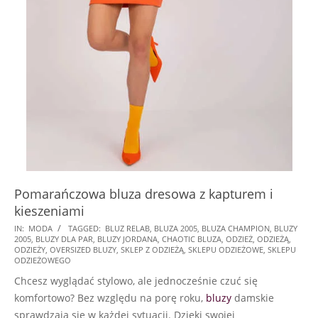
Pomarańczowa bluza dresowa z kapturem i
kieszeniami
2024-
IN:
MODA
TAGGED:
BLUZ RELAB
,
BLUZA 2005
,
BLUZA CHAMPION
,
BLUZY
2005
,
BLUZY DLA PAR
,
BLUZY JORDANA
,
CHAOTIC BLUZA
,
ODZIEŻ
,
ODZIEŻĄ
,
07-
ODZIEŻY
,
OVERSIZED BLUZY
,
SKLEP Z ODZIEŻĄ
,
SKLEPU ODZIEŻOWE
,
SKLEPU
21
ODZIEŻOWEGO
Chcesz wyglądać stylowo, ale jednocześnie czuć się
komfortowo? Bez względu na porę roku,
bluzy
damskie
sprawdzają się w każdej sytuacji. Dzięki swojej