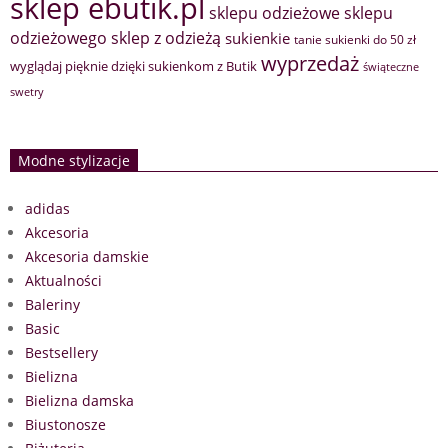
sklep ebutik.pl
sklepu odzieżowe
sklepu
sklep z odzieżą
odzieżowego
sukienkie
tanie sukienki do 50 zł
wyprzedaż
wyglądaj pięknie dzięki sukienkom z Butik
świąteczne
swetry
Modne stylizacje
adidas
Akcesoria
Akcesoria damskie
Aktualności
Baleriny
Basic
Bestsellery
Bielizna
Bielizna damska
Biustonosze