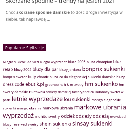
Skórzane spodnie – trendy na jesień 2021
Choć
skórzane spodnie damskie
to dość droga inwestycja w
siebie, tak naprawdę …
Popularne Stylizacje
bluz
bluza 2005
bluza champion
Allegro sukienki do 50 zł
allegro wyprzedaż
bonprix sukienki
bluzy dla par
relab
bluzy 2005
bluzy jordana
buty
bonprix sweter
chaotic bluza
co do eleganckiej sukienki
damskie bluzy
hm sukienko
ebutik.pl
dress code
greenpoint
hm
h & m swetry
swetry damskie
Hurtownia odzieży damskiej factoryprice.eu
kolorowy sweter w
letnie wyprzedaże
lou sukienki
mango eleganckie
paski
markowe ubrania
markowe ubrania
sukienki
mango ubrania
wyprzedaż
odzież
odzieży
odzieżą
mohito swetry
oversized
sinsay sukienki
shein sukienki
bluzy
reserved swetry