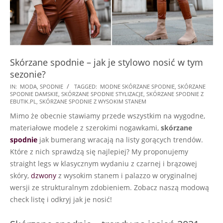
Skórzane spodnie – jak je stylowo nosić w tym
sezonie?
2021-
IN:
MODA
,
SPODNIE
TAGGED:
MODNE SKÓRZANE SPODNIE
,
SKÓRZANE
SPODNIE DAMSKIE
,
SKÓRZANE SPODNIE STYLIZACJE
,
SKÓRZANE SPODNIE Z
09-
EBUTIK.PL
,
SKÓRZANE SPODNIE Z WYSOKIM STANEM
16
Mimo że obecnie stawiamy przede wszystkim na wygodne,
materiałowe modele z szerokimi nogawkami,
skórzane
spodnie
jak bumerang wracają na listy gorących trendów.
Które z nich sprawdzą się najlepiej? My proponujemy
straight legs w klasycznym wydaniu z czarnej i brązowej
skóry,
dzwony
z wysokim stanem i palazzo w oryginalnej
wersji ze strukturalnym zdobieniem. Zobacz naszą modową
check listę i odkryj jak je nosić!