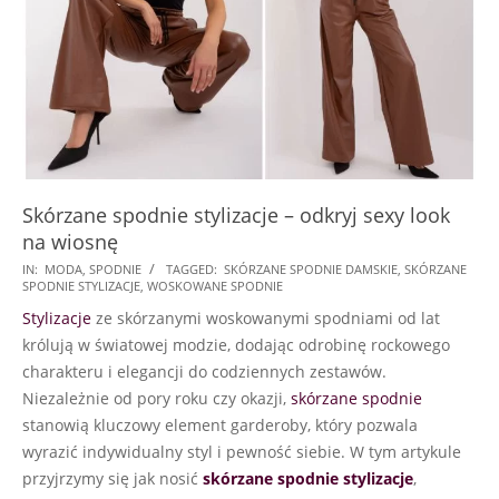
Skórzane spodnie stylizacje – odkryj sexy look
na wiosnę
2024-
IN:
MODA
,
SPODNIE
TAGGED:
SKÓRZANE SPODNIE DAMSKIE
,
SKÓRZANE
SPODNIE STYLIZACJE
,
WOSKOWANE SPODNIE
02-
Stylizacje
ze skórzanymi woskowanymi spodniami od lat
17
królują w światowej modzie, dodając odrobinę rockowego
charakteru i elegancji do codziennych zestawów.
Niezależnie od pory roku czy okazji,
skórzane spodnie
stanowią kluczowy element garderoby, który pozwala
wyrazić indywidualny styl i pewność siebie. W tym artykule
przyjrzymy się jak nosić
skórzane spodnie stylizacje
,