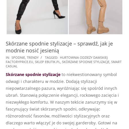
Skórzane spodnie stylizacje – sprawdź, jak je
modnie nosić jesienią
2023-
IN:
SPODNIE
,
TRENDY
TAGGED:
HURTOWNIA ODZIEŻY DAMSKIEJ
FACTORYPRICE.EU
,
SKLEP EBUTIK.PL
,
SKÓRZANE SPODNIE STYLIZACJE
,
SMART
10-
CASUAL
13
Skórzane spodnie
stylizacje
to niekwestionowany symbol
odwagi i charakteru w modzie. Dodają stylizacji
niepowtarzalnego pazura, wyróżniając się spośród innych
ubrań. Stanowią połączenie elegancji, rockowego zacięcia i
niezwykłego komfortu. W naszym tekście zanurzymy się w
fascynujący świat skórzanych spodni, odkrywając
różnorodność fasonów, możliwości stylizacyjnych oraz
dlaczego warto włączyć je do swojej garderoby. Gotowi na