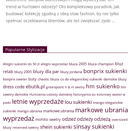
trend w hurtowni odzieży? Oto kompleksowy poradnik, jak
budować kolekcję zgodną z ideą slow fashion, by nie tylko
spełniać oczekiwania klientów, ale też zwiększać zyski …
Popularne Stylizacje
bluz
bluza 2005
bluza champion
Allegro sukienki do 50 zł
allegro wyprzedaż
bonprix sukienki
bluzy dla par
relab
bluzy 2005
bluzy jordana
buty
bonprix sweter
chaotic bluza
co do eleganckiej sukienki
damskie bluzy
hm sukienko
ebutik.pl
dress code
greenpoint
hm
h & m swetry
swetry damskie
Hurtownia odzieży damskiej factoryprice.eu
kolorowy sweter w
letnie wyprzedaże
lou sukienki
mango eleganckie
paski
markowe ubrania
markowe ubrania
sukienki
mango ubrania
wyprzedaż
odzież
odzieży
odzieżą
mohito swetry
oversized
sinsay sukienki
shein sukienki
bluzy
reserved swetry