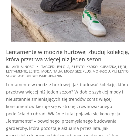
Lentamente w modzie hurtowej zbuduj kolekcję,
która przetrwa więcej niż jeden sezon
2024-
IN:
AKTUALNOŚCI
TAGGED:
BYLOLA
,
E LENTO
,
KARKO
,
KUBASZKA
,
LEJDI
,
LENTAMENTE
,
LENTO
,
MODA ITALIA
,
MODA SIZE PLUS
,
MONASOU
,
PIU LENTO
,
12-
SLOW FASHION
,
WŁOSKIE UBRANIA
20
Lentamente w modzie hurtowej: Jak budować kolekcję, która
przetrwa więcej niż jeden sezon? W dobie szybkiej mody i
nieustannie zmieniających się trendów coraz więcej
konsumentów kieruje się w stronę zrównoważonego
podejścia do ubrań. Właśnie tutaj pojawia się koncepcja
„lentamente” – powolnego, przemyślanego budowania
garderoby, która pozostaje aktualna przez lata. Jak
właściciele sklepów odzieżowych mogą wykorzystać ten