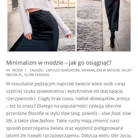
Minimalizm w modzie – jak go osiągnąć?
2025-
IN:
MODA
TAGGED:
CAPSULE WARDROBE
,
MINIMALIZM W MODZIE
,
SKLEP
EBUTIK.PL
,
SLOW FASHION
11-
W nieustanie pędzącym naprzód świecie wiele osób coraz
17
częściej szuka spowolnienia i wytchnienia od otaczającej
rzeczywistości. Ciągły brak czasu, natłok obowiązków, presja
– też to znasz? Dlatego na popularności zyskują obecnie
przeróżne filozofie w stylu
slow
(ang. powoli) –
slow food
,
slow
life
, a także
slow fashion
. Takie ruchy mają zmienić nasz
sposób postrzegania świata oraz wyplenić pielęgnowane
latami złe nawyki i przyzwyczajenia. Dotyczą wielu sfer życia,