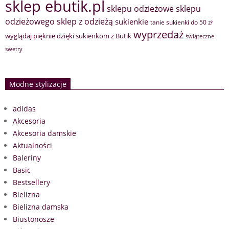
sklep ebutik.pl
sklepu odzieżowe
sklepu
sklep z odzieżą
odzieżowego
sukienkie
tanie sukienki do 50 zł
wyprzedaż
wyglądaj pięknie dzięki sukienkom z Butik
świąteczne
swetry
Modne stylizacje
adidas
Akcesoria
Akcesoria damskie
Aktualności
Baleriny
Basic
Bestsellery
Bielizna
Bielizna damska
Biustonosze