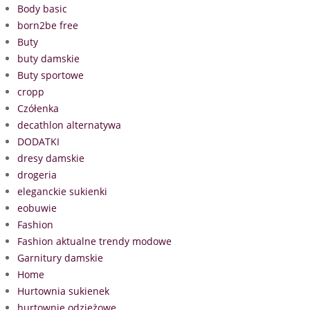
Body basic
born2be free
Buty
buty damskie
Buty sportowe
cropp
Czółenka
decathlon alternatywa
DODATKI
dresy damskie
drogeria
eleganckie sukienki
eobuwie
Fashion
Fashion aktualne trendy modowe
Garnitury damskie
Home
Hurtownia sukienek
hurtownie odzieżowe