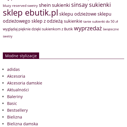
sinsay sukienki
shein sukienki
bluzy
reserved swetry
sklep ebutik.pl
sklepu odzieżowe
sklepu
sklep z odzieżą
odzieżowego
sukienkie
tanie sukienki do 50 zł
wyprzedaż
wyglądaj pięknie dzięki sukienkom z Butik
świąteczne
swetry
Modne stylizacje
adidas
Akcesoria
Akcesoria damskie
Aktualności
Baleriny
Basic
Bestsellery
Bielizna
Bielizna damska