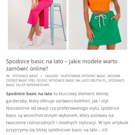
Spodnice basic na lato – jakie modele warto
zamówić online?
2025-
IN:
SPÓDNICE BASIC
TAGGED:
HURTOWNIA SPÓDNIC BASIC
,
MODNA
ODZIEŻ BASIC FEEL GOOD
,
SPODNICE BASIC NA LATO EBUTIK.PL
,
SPÓDNICE
10-
BASIC SKLEP INTERNETOWY
27
Spodnice basic na lato
to kluczowy element letniej
garderoby, który oferuje zarówno komfort, jak i styl.
Niezależnie od okazji czy preferowanego stylu, spódnice
basic są wszechstronnym wyborem, który pozwala na
tworzenie różnorodnych i modnych stylizacji. W tym artykule
przyjrzymy się bliżej spódnicom basic na lato – ich