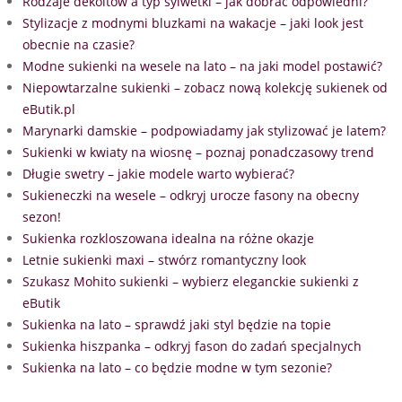
Rodzaje dekoltów a typ sylwetki – jak dobrać odpowiedni?
Stylizacje z modnymi bluzkami na wakacje – jaki look jest
obecnie na czasie?
Modne sukienki na wesele na lato – na jaki model postawić?
Niepowtarzalne sukienki – zobacz nową kolekcję sukienek od
eButik.pl
Marynarki damskie – podpowiadamy jak stylizować je latem?
Sukienki w kwiaty na wiosnę – poznaj ponadczasowy trend
Długie swetry – jakie modele warto wybierać?
Sukieneczki na wesele – odkryj urocze fasony na obecny
sezon!
Sukienka rozkloszowana idealna na różne okazje
Letnie sukienki maxi – stwórz romantyczny look
Szukasz Mohito sukienki – wybierz eleganckie sukienki z
eButik
Sukienka na lato – sprawdź jaki styl będzie na topie
Sukienka hiszpanka – odkryj fason do zadań specjalnych
Sukienka na lato – co będzie modne w tym sezonie?