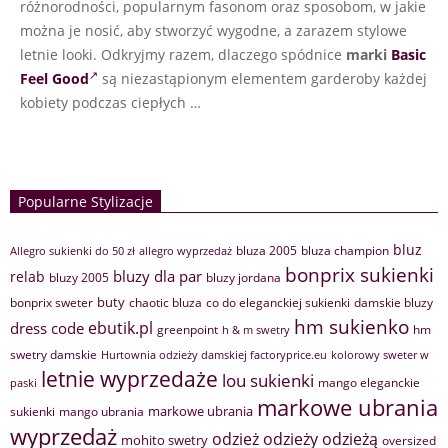
różnorodności, popularnym fasonom oraz sposobom, w jakie
można je nosić, aby stworzyć wygodne, a zarazem stylowe
letnie looki. Odkryjmy razem, dlaczego spódnice
marki
Basic
Feel Good
są niezastąpionym elementem garderoby każdej
kobiety podczas ciepłych …
Popularne Stylizacje
bluz
bluza 2005
bluza champion
Allegro sukienki do 50 zł
allegro wyprzedaż
bonprix sukienki
bluzy dla par
relab
bluzy 2005
bluzy jordana
buty
bonprix sweter
chaotic bluza
co do eleganckiej sukienki
damskie bluzy
hm sukienko
ebutik.pl
dress code
greenpoint
hm
h & m swetry
swetry damskie
Hurtownia odzieży damskiej factoryprice.eu
kolorowy sweter w
letnie wyprzedaże
lou sukienki
mango eleganckie
paski
markowe ubrania
markowe ubrania
sukienki
mango ubrania
wyprzedaż
odzież
odzieży
odzieżą
mohito swetry
oversized