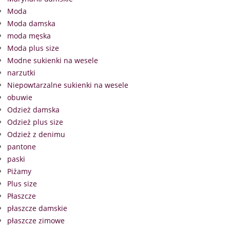
Moda
Moda damska
moda męska
Moda plus size
Modne sukienki na wesele
narzutki
Niepowtarzalne sukienki na wesele
obuwie
Odzież damska
Odzież plus size
Odzież z denimu
pantone
paski
Piżamy
Plus size
Płaszcze
płaszcze damskie
płaszcze zimowe