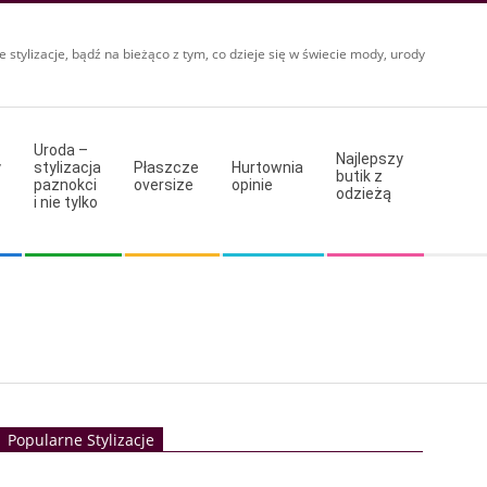
e stylizacje, bądź na bieżąco z tym, co dzieje się w świecie mody, urody
Uroda –
Najlepszy
y
stylizacja
Płaszcze
Hurtownia
butik z
paznokci
oversize
opinie
odzieżą
i nie tylko
Popularne Stylizacje