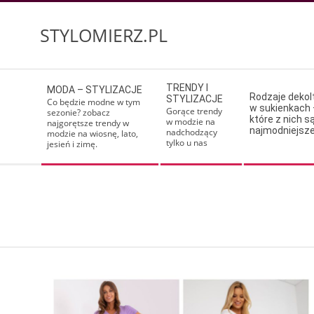
Skip
to
STYLOMIERZ.PL
content
Secondary
TRENDY I
MODA – STYLIZACJE
Navigation
Rodzaje deko
STYLIZACJE
Co będzie modne w tym
w sukienkach 
Menu
Gorące trendy
sezonie? zobacz
które z nich s
w modzie na
najgorętsze trendy w
najmodniejsz
nadchodzący
modzie na wiosnę, lato,
tylko u nas
jesień i zimę.