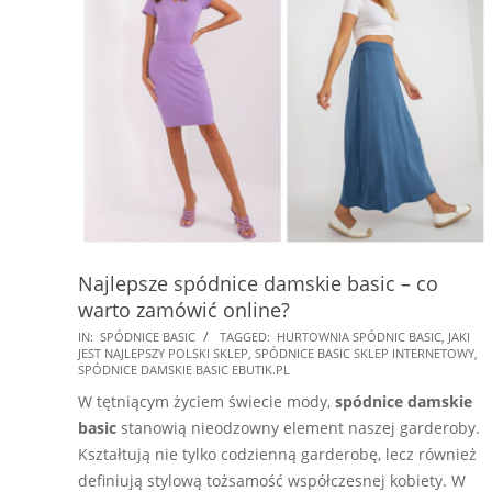
Najlepsze spódnice damskie basic – co
warto zamówić online?
2025-
IN:
SPÓDNICE BASIC
TAGGED:
HURTOWNIA SPÓDNIC BASIC
,
JAKI
JEST NAJLEPSZY POLSKI SKLEP
,
SPÓDNICE BASIC SKLEP INTERNETOWY
,
09-
SPÓDNICE DAMSKIE BASIC EBUTIK.PL
27
W tętniącym życiem świecie mody,
spódnice damskie
basic
stanowią nieodzowny element naszej garderoby.
Kształtują nie tylko codzienną garderobę, lecz również
definiują stylową tożsamość współczesnej kobiety. W