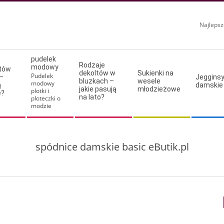
Najlepsz
pudelek
Rodzaje
modowy
ltów
dekoltów w
Sukienki na
Pudelek
–
Jeggins
bluzkach –
wesele
modowy
ą
damskie
jakie pasują
młodzieżowe
plotki i
e?
na lato?
ploteczki o
modzie
spódnice damskie basic eButik.pl