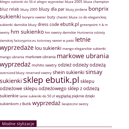
bluza 2005
bluza champion
Allegro sukienki do 50 zł
allegro wyprzedaż
bonprix
bluzy dla par
bluz relab
bluzy 2005
bluzy jordana
sukienki
buty
bonprix sweter
chaotic bluza
co do eleganckiej
ebutik.pl
dress code
sukienki
greenpoint
damskie bluzy
h & m
hm sukienko
hm swetry damskie
swetry
Hurtownia odzieży
letnie
damskiej factoryprice.eu
kolorowy sweter w paski
wyprzedaże
lou sukienki
mango eleganckie sukienki
markowe ubrania
markowe ubrania
mango ubrania
wyprzedaż
odzież
odzieży
odzieżą
mohito swetry
sinsay
shein sukienki
oversized bluzy
reserved swetry
sklep ebutik.pl
sukienki
sklepu
sklep z odzieżą
odzieżowe
sklepu odzieżowego
sukienkie
wyglądaj pięknie dzięki
tanie sukienki do 50 zł
wyprzedaż
sukienkom z Butik
świąteczne swetry
Modne stylizacje