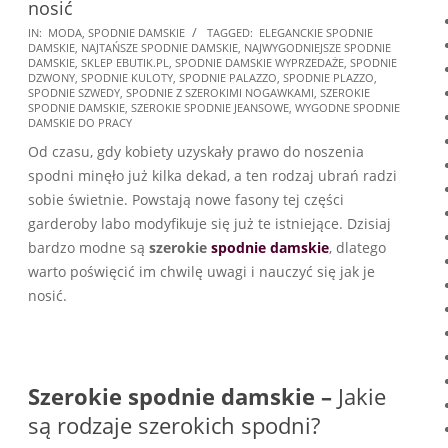
nosić
2026-
IN:
MODA
,
SPODNIE DAMSKIE
TAGGED:
ELEGANCKIE SPODNIE
DAMSKIE
,
NAJTAŃSZE SPODNIE DAMSKIE
,
NAJWYGODNIEJSZE SPODNIE
03-
DAMSKIE
,
SKLEP EBUTIK.PL
,
SPODNIE DAMSKIE WYPRZEDAŻE
,
SPODNIE
18
DZWONY
,
SPODNIE KULOTY
,
SPODNIE PALAZZO
,
SPODNIE PLAZZO
,
SPODNIE SZWEDY
,
SPODNIE Z SZEROKIMI NOGAWKAMI
,
SZEROKIE
SPODNIE DAMSKIE
,
SZEROKIE SPODNIE JEANSOWE
,
WYGODNE SPODNIE
DAMSKIE DO PRACY
Od czasu, gdy kobiety uzyskały prawo do noszenia
spodni minęło już kilka dekad, a ten rodzaj ubrań radzi
sobie świetnie. Powstają nowe fasony tej części
garderoby labo modyfikuje się już te istniejące. Dzisiaj
bardzo modne są
szerokie
spodnie damskie
, dlatego
warto poświęcić im chwilę uwagi i nauczyć się jak je
nosić.
Szerokie spodnie damskie –
Jakie
są rodzaje szerokich spodni?