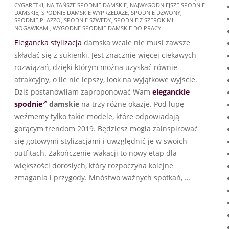
CYGARETKI
,
NAJTAŃSZE SPODNIE DAMSKIE
,
NAJWYGODNIEJSZE SPODNIE
08-
DAMSKIE
,
SPODNIE DAMSKIE WYPRZEDAŻE
,
SPODNIE DZWONY
,
16
SPODNIE PLAZZO
,
SPODNIE SZWEDY
,
SPODNIE Z SZEROKIMI
NOGAWKAMI
,
WYGODNE SPODNIE DAMSKIE DO PRACY
Elegancka stylizacja
damska wcale nie musi zawsze
składać się z sukienki. Jest znacznie więcej ciekawych
rozwiązań, dzięki którym można uzyskać równie
atrakcyjny, o ile nie lepszy, look na wyjątkowe wyjście.
Dziś postanowiłam zaproponować Wam
eleganckie
spodnie
damskie
na trzy różne okazje. Pod lupę
weźmemy tylko takie modele, które odpowiadają
gorącym trendom 2019. Będziesz mogła zainspirować
się gotowymi stylizacjami i uwzględnić je w swoich
outfitach. Zakończenie wakacji to nowy etap dla
większości dorosłych, który rozpoczyna kolejne
zmagania i przygody. Mnóstwo ważnych spotkań, …