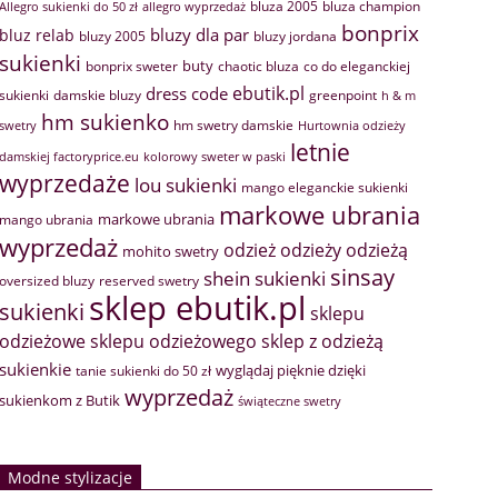
bluza 2005
bluza champion
Allegro sukienki do 50 zł
allegro wyprzedaż
bonprix
bluzy dla par
bluz relab
bluzy 2005
bluzy jordana
sukienki
buty
bonprix sweter
chaotic bluza
co do eleganckiej
ebutik.pl
dress code
sukienki
greenpoint
damskie bluzy
h & m
hm sukienko
hm swetry damskie
swetry
Hurtownia odzieży
letnie
damskiej factoryprice.eu
kolorowy sweter w paski
wyprzedaże
lou sukienki
mango eleganckie sukienki
markowe ubrania
markowe ubrania
mango ubrania
wyprzedaż
odzież
odzieży
odzieżą
mohito swetry
sinsay
shein sukienki
oversized bluzy
reserved swetry
sklep ebutik.pl
sukienki
sklepu
sklep z odzieżą
odzieżowe
sklepu odzieżowego
sukienkie
wyglądaj pięknie dzięki
tanie sukienki do 50 zł
wyprzedaż
sukienkom z Butik
świąteczne swetry
Modne stylizacje