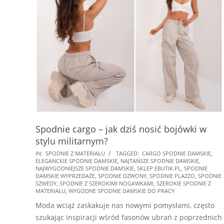
Spodnie cargo – jak dziś nosić bojówki w
stylu militarnym?
2026-
IN:
SPODNIE Z MATERIAŁU
TAGGED:
CARGO SPODNIE DAMSKIE
,
ELEGANCKIE SPODNIE DAMSKIE
,
NAJTAŃSZE SPODNIE DAMSKIE
,
05-
NAJWYGODNIEJSZE SPODNIE DAMSKIE
,
SKLEP EBUTIK.PL
,
SPODNIE
29
DAMSKIE WYPRZEDAŻE
,
SPODNIE DZWONY
,
SPODNIE PLAZZO
,
SPODNIE
SZWEDY
,
SPODNIE Z SZEROKIMI NOGAWKAMI
,
SZEROKIE SPODNIE Z
MATERIAŁU
,
WYGODNE SPODNIE DAMSKIE DO PRACY
Moda wciąż zaskakuje nas nowymi pomysłami, często
szukając inspiracji wśród fasonów ubrań z poprzednich