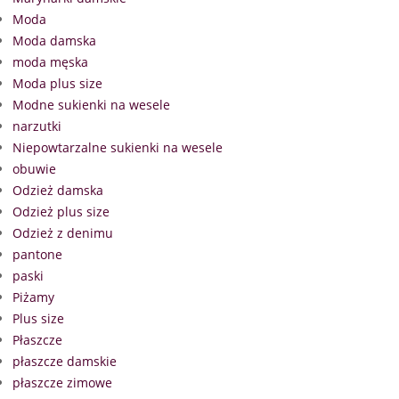
Moda
Moda damska
moda męska
Moda plus size
Modne sukienki na wesele
narzutki
Niepowtarzalne sukienki na wesele
obuwie
Odzież damska
Odzież plus size
Odzież z denimu
pantone
paski
Piżamy
Plus size
Płaszcze
płaszcze damskie
płaszcze zimowe