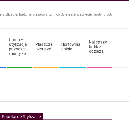
e stylizacje, bądź na bieżąco z tym, co dzieje się w świecie mody, urody
Uroda –
Najlepszy
y
stylizacja
Płaszcze
Hurtownia
butik z
paznokci
oversize
opinie
odzieżą
i nie tylko
Popularne Stylizacje