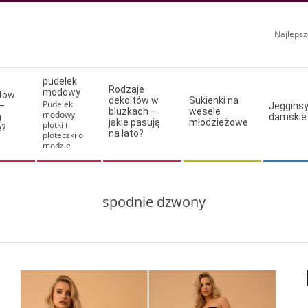
Najlepsz
pudelek
Rodzaje
modowy
ltów
dekoltów w
Sukienki na
Pudelek
–
Jeggins
bluzkach –
wesele
modowy
ą
damskie
jakie pasują
młodzieżowe
plotki i
e?
na lato?
ploteczki o
modzie
spodnie dzwony