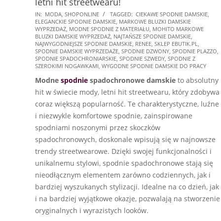
letni hit streetwearu!
2026-
IN:
MODA
,
SHOPONLINE
TAGGED:
CIEKAWE SPODNIE DAMSKIE
,
ELEGANCKIE SPODNIE DAMSKIE
,
MARKOWE BLUZKI DAMSKIE
02-
WYPRZEDAŻ
,
MODNE SPODNIE Z MATERIAŁU
,
MOHITO MARKOWE
12
BLUZKI DAMSKIE WYPRZEDAŻ
,
NAJTAŃSZE SPODNIE DAMSKIE
,
NAJWYGODNIEJSZE SPODNIE DAMSKIE
,
RENEE
,
SKLEP EBUTIK.PL
,
SPODNIE DAMSKIE WYPRZEDAŻE
,
SPODNIE DZWONY
,
SPODNIE PLAZZO
,
SPODNIE SPADOCHRONIARSKIE
,
SPODNIE SZWEDY
,
SPODNIE Z
SZEROKIMI NOGAWKAMI
,
WYGODNE SPODNIE DAMSKIE DO PRACY
Modne
spodnie
spadochronowe damskie
to absolutny
hit w świecie mody, letni hit streetwearu, który zdobywa
coraz większą popularność. Te charakterystyczne, luźne
i niezwykle komfortowe spodnie, zainspirowane
spodniami noszonymi przez skoczków
spadochronowych, doskonale wpisują się w najnowsze
trendy streetwearowe. Dzięki swojej funkcjonalności i
unikalnemu stylowi, spodnie spadochronowe stają się
nieodłącznym elementem zarówno codziennych, jak i
bardziej wyszukanych stylizacji. Idealne na co dzień, jak
i na bardziej wyjątkowe okazje, pozwalają na stworzenie
oryginalnych i wyrazistych looków.