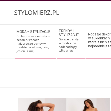
Skip
to
STYLOMIERZ.PL
content
Secondary
TRENDY I
MODA – STYLIZACJE
Navigation
Rodzaje deko
STYLIZACJE
Co będzie modne w tym
w sukienkach 
Menu
Gorące trendy
sezonie? zobacz
które z nich s
w modzie na
najgorętsze trendy w
najmodniejsz
nadchodzący
modzie na wiosnę, lato,
tylko u nas
jesień i zimę.