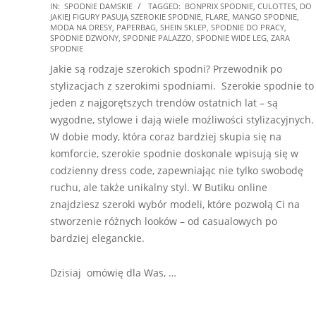
2026-
IN:
SPODNIE DAMSKIE
TAGGED:
BONPRIX SPODNIE
,
CULOTTES
,
DO
JAKIEJ FIGURY PASUJĄ SZEROKIE SPODNIE
,
FLARE
,
MANGO SPODNIE
,
05-
MODA NA DRESY
,
PAPERBAG
,
SHEIN SKLEP
,
SPODNIE DO PRACY
,
11
SPODNIE DZWONY
,
SPODNIE PALAZZO
,
SPODNIE WIDE LEG
,
ZARA
SPODNIE
Jakie są rodzaje szerokich spodni? Przewodnik po
stylizacjach z szerokimi spodniami. Szerokie spodnie to
jeden z najgorętszych trendów ostatnich lat – są
wygodne, stylowe i dają wiele możliwości stylizacyjnych.
W dobie mody, która coraz bardziej skupia się na
komforcie, szerokie spodnie doskonale wpisują się w
codzienny dress code, zapewniając nie tylko swobodę
ruchu, ale także unikalny styl. W Butiku online
znajdziesz szeroki wybór modeli, które pozwolą Ci na
stworzenie różnych looków – od casualowych po
bardziej eleganckie.
Dzisiaj omówię dla Was, …