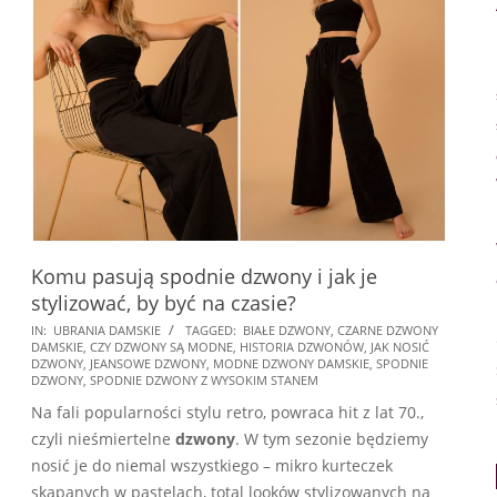
Komu pasują spodnie dzwony i jak je
stylizować, by być na czasie?
2026-
IN:
UBRANIA DAMSKIE
TAGGED:
BIAŁE DZWONY
,
CZARNE DZWONY
DAMSKIE
,
CZY DZWONY SĄ MODNE
,
HISTORIA DZWONÓW
,
JAK NOSIĆ
05-
DZWONY
,
JEANSOWE DZWONY
,
MODNE DZWONY DAMSKIE
,
SPODNIE
16
DZWONY
,
SPODNIE DZWONY Z WYSOKIM STANEM
Na fali popularności stylu retro, powraca hit z lat 70.,
czyli nieśmiertelne
dzwony
. W tym sezonie będziemy
nosić je do niemal wszystkiego – mikro kurteczek
skąpanych w pastelach, total looków stylizowanych na