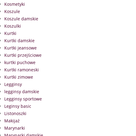
Kosmetyki
Koszule
Koszule damskie
Koszulki
Kurtki
Kurtki damskie
Kurtki jeansowe
Kurtki przejściowe
kurtki puchowe
Kurtki ramoneski
Kurtki zimowe
Legginsy
legginsy damskie
Legginsy sportowe
Leginsy basic
Listonoszki
Makijaż
Marynarki
Marynarki damskie