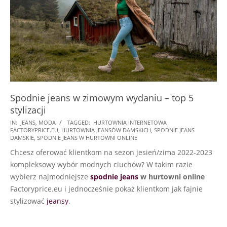
Spodnie jeans w zimowym wydaniu – top 5
stylizacji
2022-
IN:
JEANS
,
MODA
TAGGED:
HURTOWNIA INTERNETOWA
FACTORYPRICE.EU
,
HURTOWNIA JEANSÓW DAMSKICH
,
SPODNIE JEANS
10-
DAMSKIE
,
SPODNIE JEANS W HURTOWNI ONLINE
17
Chcesz oferować klientkom na sezon jesień/zima 2022-2023
kompleksowy wybór modnych ciuchów? W takim razie
wybierz najmodniejsze
spodnie jeans
w hurtowni online
Factoryprice.eu i jednocześnie pokaż klientkom jak fajnie
stylizować
jeansy
.