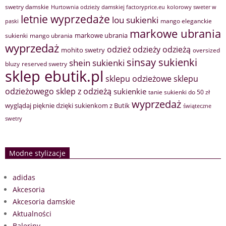
swetry damskie
Hurtownia odzieży damskiej factoryprice.eu
kolorowy sweter w
letnie wyprzedaże
lou sukienki
mango eleganckie
paski
markowe ubrania
markowe ubrania
sukienki
mango ubrania
wyprzedaż
odzież
odzieży
odzieżą
mohito swetry
oversized
sinsay sukienki
shein sukienki
bluzy
reserved swetry
sklep ebutik.pl
sklepu odzieżowe
sklepu
sklep z odzieżą
odzieżowego
sukienkie
tanie sukienki do 50 zł
wyprzedaż
wyglądaj pięknie dzięki sukienkom z Butik
świąteczne
swetry
Modne stylizacje
adidas
Akcesoria
Akcesoria damskie
Aktualności
Baleriny