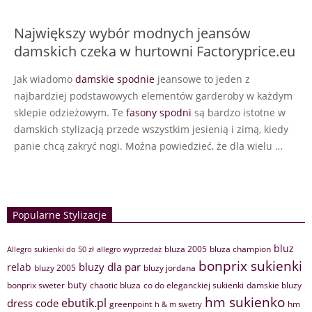
Największy wybór modnych jeansów
damskich czeka w hurtowni Factoryprice.eu
Jak wiadomo
damskie spodnie
jeansowe to jeden z
najbardziej podstawowych elementów garderoby w każdym
sklepie odzieżowym. Te
fasony spodni
są bardzo istotne w
damskich stylizacją przede wszystkim jesienią i zimą, kiedy
panie chcą zakryć nogi. Można powiedzieć, że dla wielu …
Popularne Stylizacje
bluz
bluza 2005
bluza champion
Allegro sukienki do 50 zł
allegro wyprzedaż
bonprix sukienki
bluzy dla par
relab
bluzy 2005
bluzy jordana
buty
bonprix sweter
chaotic bluza
co do eleganckiej sukienki
damskie bluzy
hm sukienko
ebutik.pl
dress code
greenpoint
hm
h & m swetry