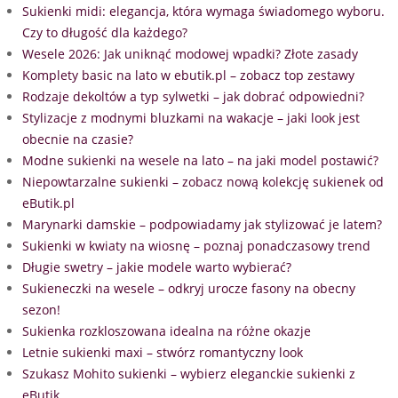
Sukienki midi: elegancja, która wymaga świadomego wyboru.
Czy to długość dla każdego?
Wesele 2026: Jak uniknąć modowej wpadki? Złote zasady
Komplety basic na lato w ebutik.pl – zobacz top zestawy
Rodzaje dekoltów a typ sylwetki – jak dobrać odpowiedni?
Stylizacje z modnymi bluzkami na wakacje – jaki look jest
obecnie na czasie?
Modne sukienki na wesele na lato – na jaki model postawić?
Niepowtarzalne sukienki – zobacz nową kolekcję sukienek od
eButik.pl
Marynarki damskie – podpowiadamy jak stylizować je latem?
Sukienki w kwiaty na wiosnę – poznaj ponadczasowy trend
Długie swetry – jakie modele warto wybierać?
Sukieneczki na wesele – odkryj urocze fasony na obecny
sezon!
Sukienka rozkloszowana idealna na różne okazje
Letnie sukienki maxi – stwórz romantyczny look
Szukasz Mohito sukienki – wybierz eleganckie sukienki z
eButik