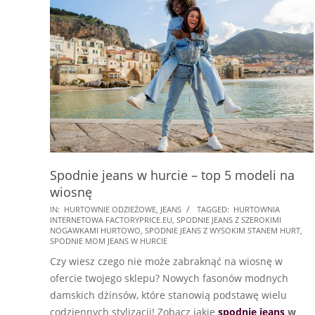
Spodnie jeans w hurcie – top 5 modeli na
wiosnę
2026-
IN:
HURTOWNIE ODZIEŻOWE
,
JEANS
TAGGED:
HURTOWNIA
INTERNETOWA FACTORYPRICE.EU
,
SPODNIE JEANS Z SZEROKIMI
03-
NOGAWKAMI HURTOWO
,
SPODNIE JEANS Z WYSOKIM STANEM HURT
,
02
SPODNIE MOM JEANS W HURCIE
Czy wiesz czego nie może zabraknąć na wiosnę w
ofercie twojego sklepu? Nowych fasonów modnych
damskich dżinsów, które stanowią podstawę wielu
codziennych stylizacji! Zobacz jakie
spodnie jeans
w