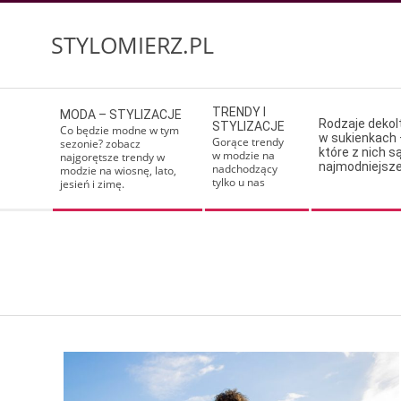
Skip
to
STYLOMIERZ.PL
content
Secondary
TRENDY I
MODA – STYLIZACJE
Navigation
Rodzaje deko
STYLIZACJE
Co będzie modne w tym
w sukienkach 
Menu
Gorące trendy
sezonie? zobacz
które z nich s
w modzie na
najgorętsze trendy w
najmodniejsz
nadchodzący
modzie na wiosnę, lato,
tylko u nas
jesień i zimę.