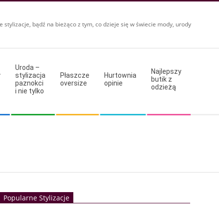
e stylizacje, bądź na bieżąco z tym, co dzieje się w świecie mody, urody
Uroda –
Najlepszy
y
stylizacja
Płaszcze
Hurtownia
butik z
paznokci
oversize
opinie
odzieżą
i nie tylko
Popularne Stylizacje