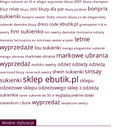
bluza 2005
bluza champion
Allegro sukienki do 50 zł
allegro wyprzedaż
bonprix
bluzy dla par
bluz relab
bluzy 2005
bluzy jordana
sukienki
buty
bonprix sweter
chaotic bluza
co do eleganckiej
ebutik.pl
dress code
sukienki
greenpoint
damskie bluzy
h & m
hm sukienko
hm swetry damskie
swetry
Hurtownia odzieży
letnie
damskiej factoryprice.eu
kolorowy sweter w paski
wyprzedaże
lou sukienki
mango eleganckie sukienki
markowe ubrania
markowe ubrania
mango ubrania
wyprzedaż
odzież
odzieży
odzieżą
mohito swetry
sinsay
shein sukienki
oversized bluzy
reserved swetry
sklep ebutik.pl
sukienki
sklepu
sklep z odzieżą
odzieżowe
sklepu odzieżowego
sukienkie
wyglądaj pięknie dzięki
tanie sukienki do 50 zł
wyprzedaż
sukienkom z Butik
świąteczne swetry
Modne stylizacje