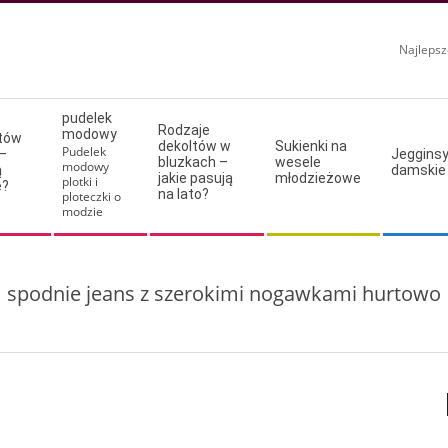
Najlepsz
pudelek
Rodzaje
modowy
ltów
dekoltów w
Sukienki na
Pudelek
–
Jeggins
bluzkach –
wesele
modowy
ą
damskie
jakie pasują
młodzieżowe
plotki i
e?
na lato?
ploteczki o
modzie
spodnie jeans z szerokimi nogawkami hurtowo