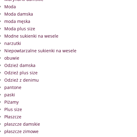
Moda
Moda damska
moda męska
Moda plus size
Modne sukienki na wesele
narzutki
Niepowtarzalne sukienki na wesele
obuwie
Odzież damska
Odzież plus size
Odzież z denimu
pantone
paski
Piżamy
Plus size
Płaszcze
płaszcze damskie
płaszcze zimowe