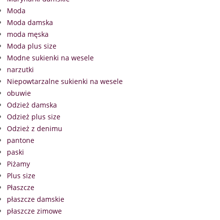
Moda
Moda damska
moda męska
Moda plus size
Modne sukienki na wesele
narzutki
Niepowtarzalne sukienki na wesele
obuwie
Odzież damska
Odzież plus size
Odzież z denimu
pantone
paski
Piżamy
Plus size
Płaszcze
płaszcze damskie
płaszcze zimowe