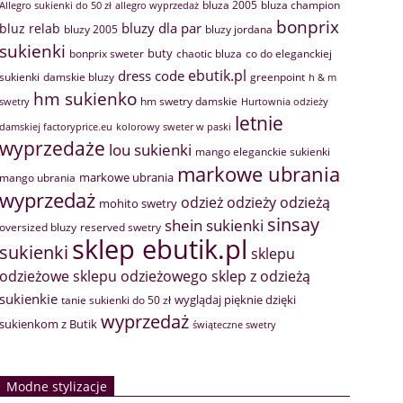
bluza 2005
bluza champion
Allegro sukienki do 50 zł
allegro wyprzedaż
bonprix
bluzy dla par
bluz relab
bluzy 2005
bluzy jordana
sukienki
buty
bonprix sweter
chaotic bluza
co do eleganckiej
ebutik.pl
dress code
sukienki
greenpoint
damskie bluzy
h & m
hm sukienko
hm swetry damskie
swetry
Hurtownia odzieży
letnie
damskiej factoryprice.eu
kolorowy sweter w paski
wyprzedaże
lou sukienki
mango eleganckie sukienki
markowe ubrania
markowe ubrania
mango ubrania
wyprzedaż
odzież
odzieży
odzieżą
mohito swetry
sinsay
shein sukienki
oversized bluzy
reserved swetry
sklep ebutik.pl
sukienki
sklepu
sklep z odzieżą
odzieżowe
sklepu odzieżowego
sukienkie
wyglądaj pięknie dzięki
tanie sukienki do 50 zł
wyprzedaż
sukienkom z Butik
świąteczne swetry
Modne stylizacje