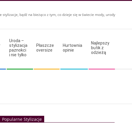
e stylizacje, bądź na bieżąco z tym, co dzieje się w świecie mody, urody
Uroda –
Najlepszy
y
stylizacja
Płaszcze
Hurtownia
butik z
paznokci
oversize
opinie
odzieżą
i nie tylko
Popularne Stylizacje