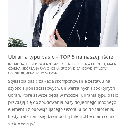
Ubrania typu basic – TOP 5 na naszej liście
2018-
IN:
MODA
,
TRENDY
,
WYPRZEDAŻE
TAGGED:
BIAŁA KOSZULA
,
MAŁA
CZARNA
,
SKÓRZANA RAMONESKA
,
SPODNIE JEANSOWE
,
STYLOWY
04-
GARNITUR
,
UBRANIA TYPU BASIC
18
Stylizacja basic zakłada skomponowanie zestawu na
szybko z ponadczasowych, uniwersalnych i spokojnych
ubrań, które zawsze będą w modzie. Ubrania typu basic
przydają się do zbudowania bazy do jednego modnego
elementu z obowiązującego sezonu albo do założenia,
kiedy trafił nam się dzień pod tytułem „Nie mam co na
siebie włożyć”.