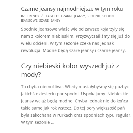
Czarne jeansy najmodniejsze w tym roku
2024-
IN:
TRENDY
TAGGED:
CZARNE JEANSY
,
SPODNIE
,
SPODNIE
JEANSOWE
,
SZARE JEANSY
10-
Spodnie jeansowe właściwie od zawsze kojarzyły się
09
nam z kolorem niebieskim. Przyzwyczailiśmy się już do
wielu odcieni. W tym sezonie czeka nas jednak
rewolucja. Modne będą szare jeansy i czarne jeansy.
Czy niebieski kolor wyszedł już z
mody?
To chyba niemożliwe. Wtedy musiałybyśmy się pozbyć
jakichś dziesięciu par spodni. Uspokajamy. Niebieskie
jeansy wciąż będą modne. Chyba jednak nie do końca
takie same jak rok wstecz. Do tej pory większość pań
była zakochana w rurkach oraz spodniach typu regular.
W tym sezonie …