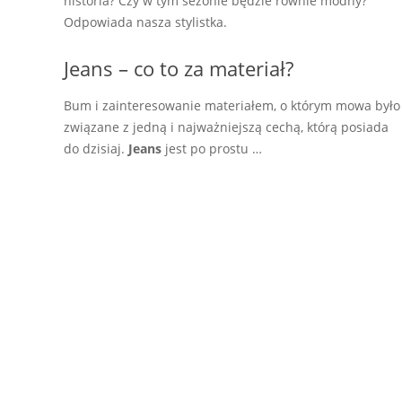
historia? Czy w tym sezonie będzie równie modny?
Odpowiada nasza stylistka.
Jeans – co to za materiał?
Bum i zainteresowanie materiałem, o którym mowa było
związane z jedną i najważniejszą cechą, którą posiada
do dzisiaj.
Jeans
jest po prostu …