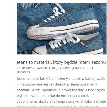
Jeans to materiał, który będzie hitem sezonu
2018-
IN:
TRENDY
TAGGED:
JEANS
,
JEANSOWE
,
JEANSY
,
SPODNIE
JEANSOWE
02-
Jeans to materiał, który możemy znaleźć w każdej szafie
14
– nieważne męskiej czy damskiej. Jeansowe mamy
spodnie
, kurtki, spódnice, a nawet koszule. Choć często
wybieramy ten materiał do noszenia na co dzień,
zapominamy skąd się tak naprawdę wziął. Jaka jest jego