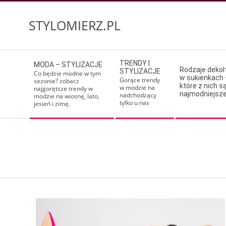
Skip
to
STYLOMIERZ.PL
content
Secondary
TRENDY I
MODA – STYLIZACJE
Navigation
Rodzaje deko
STYLIZACJE
Co będzie modne w tym
w sukienkach 
Menu
Gorące trendy
sezonie? zobacz
które z nich s
w modzie na
najgorętsze trendy w
najmodniejsz
nadchodzący
modzie na wiosnę, lato,
tylko u nas
jesień i zimę.