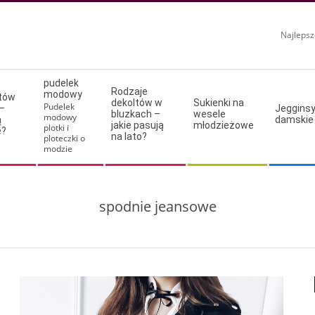
Najlepsz
pudelek
Rodzaje
modowy
ltów
dekoltów w
Sukienki na
Pudelek
–
Jeggins
bluzkach –
wesele
modowy
ą
damskie
jakie pasują
młodzieżowe
plotki i
e?
na lato?
ploteczki o
modzie
spodnie jeansowe