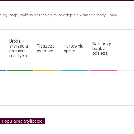
e stylizacje, bądź na bieżąco z tym, co dzieje się w świecie mody, urody
Uroda –
Najlepszy
y
stylizacja
Płaszcze
Hurtownia
butik z
paznokci
oversize
opinie
odzieżą
i nie tylko
Popularne Stylizacje