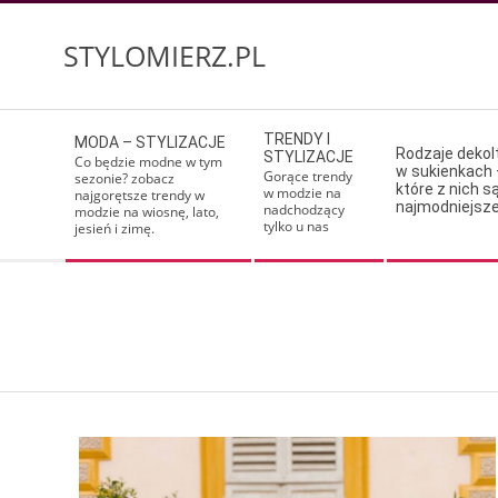
Skip
to
STYLOMIERZ.PL
content
Secondary
TRENDY I
MODA – STYLIZACJE
Navigation
Rodzaje deko
STYLIZACJE
Co będzie modne w tym
w sukienkach 
Menu
Gorące trendy
sezonie? zobacz
które z nich s
w modzie na
najgorętsze trendy w
najmodniejsz
nadchodzący
modzie na wiosnę, lato,
tylko u nas
jesień i zimę.