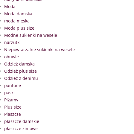
Moda
Moda damska
moda męska
Moda plus size
Modne sukienki na wesele
narzutki
Niepowtarzalne sukienki na wesele
obuwie
Odzież damska
Odzież plus size
Odzież z denimu
pantone
paski
Piżamy
Plus size
Płaszcze
płaszcze damskie
płaszcze zimowe