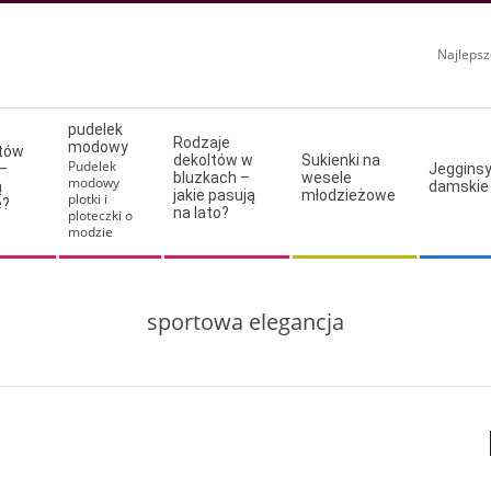
Najlepsz
pudelek
Rodzaje
modowy
ltów
dekoltów w
Sukienki na
Pudelek
–
Jeggins
bluzkach –
wesele
modowy
ą
damskie
jakie pasują
młodzieżowe
plotki i
e?
na lato?
ploteczki o
modzie
sportowa elegancja