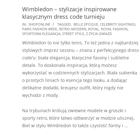
Wimbledon – stylizacje inspirowane
klasycznym dress code turnieju
2025-
IN:
SHOPONLINE
TAGGED:
BELLE EPOQUE
,
CELEBRITY SIGHTINGS
,
PARIS FASHION WEEK
,
RETRO-MODERN
,
ROYAL
,
ROYAL FASHION
,
07-
SPORTOWA ELEGANCJA
,
STREET STYLE
,
Z ŻYCIA GWIAZD
11
Wimbledon to nie tylko tenis. To też jedna z najbardziej
stylowych imprez sezonu – znana z perfekcyjnego dress
code’u: biała elegancja, klasyczne fasony i subtelne
detale. To doskonała inspiracja, którą możesz
wykorzystać w codziennych stylizacjach. Biała sukienka
o prostych liniach to esencja tego looku, a dodając
delikatne dodatki, kreujesz outfit, który nigdy nie
wychodzi z mody.
Na trybunach królują zwiewne modele w groszki i
sporty retro, które łatwo odtworzyć w modzie ulicznej.
Biel w stylu Wimbledon to także czystość formy i …