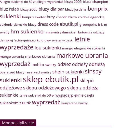
bluza 2005
bluza champion
Allegro sukienki do 50 zł
allegro wyprzedaż
bonprix
bluzy dla par
bluz relab
bluzy 2005
bluzy jordana
sukienki
buty
bonprix sweter
chaotic bluza
co do eleganckiej
ebutik.pl
dress code
sukienki
greenpoint
damskie bluzy
h & m
hm sukienko
hm swetry damskie
swetry
Hurtownia odzieży
letnie
damskiej factoryprice.eu
kolorowy sweter w paski
wyprzedaże
lou sukienki
mango eleganckie sukienki
markowe ubrania
markowe ubrania
mango ubrania
wyprzedaż
odzież
odzieży
odzieżą
mohito swetry
sinsay
shein sukienki
oversized bluzy
reserved swetry
sklep ebutik.pl
sukienki
sklepu
sklep z odzieżą
odzieżowe
sklepu odzieżowego
sukienkie
wyglądaj pięknie dzięki
tanie sukienki do 50 zł
wyprzedaż
sukienkom z Butik
świąteczne swetry
Modne stylizacje